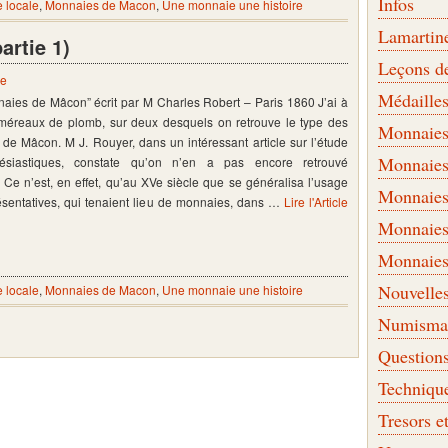
Infos
e locale
,
Monnaies de Macon
,
Une monnaie une histoire
Lamartin
rtie 1)
Leçons d
re
Médaille
nnaies de Mâcon” écrit par M Charles Robert – Paris 1860 J’ai à
 méreaux de plomb, sur deux desquels on retrouve le type des
Monnaies 
de Mâcon. M J. Rouyer, dans un intéressant article sur l’étude
Monnaies
siastiques, constate qu’on n’en a pas encore retrouvé
 Ce n’est, en effet, qu’au XVe siècle que se généralisa l’usage
Monnaies
ésentatives, qui tenaient lieu de monnaies, dans …
Lire l'Article
Monnaies
Monnaies
Nouvelle
e locale
,
Monnaies de Macon
,
Une monnaie une histoire
Numismati
Question
Techniqu
Tresors e