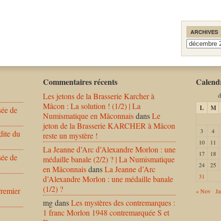
ARCHIVES
Archives
Commentaires récents
Calendr
Les jetons de la Brasserie Karcher à
d
Mâcon : La solution ! (1/2) | La
L
M
sée de
Numismatique en Mâconnais
dans
Le
jeton de la Brasserie KARCHER à Mâcon
3
4
dite du
reste un mystère !
10
11
La Jeanne d’Arc d’Alexandre Morlon : une
17
18
sée de
médaille banale (2/2) ? | La Numismatique
24
25
en Mâconnais
dans
La Jeanne d’Arc
31
d’Alexandre Morlon : une médaille banale
(1/2) ?
Premier
« Nov
Ja
mg
dans
Les mystères des contremarques :
1 franc Morlon 1948 contremarquée S et