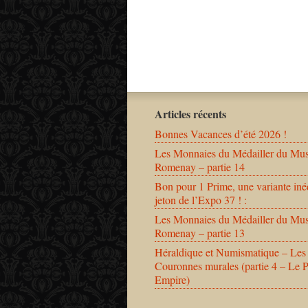
Articles récents
Bonnes Vacances d’été 2026 !
Les Monnaies du Médailler du Mu
Romenay – partie 14
Bon pour 1 Prime, une variante iné
jeton de l’Expo 37 ! :
Les Monnaies du Médailler du Mu
Romenay – partie 13
Héraldique et Numismatique – Les
Couronnes murales (partie 4 – Le 
Empire)