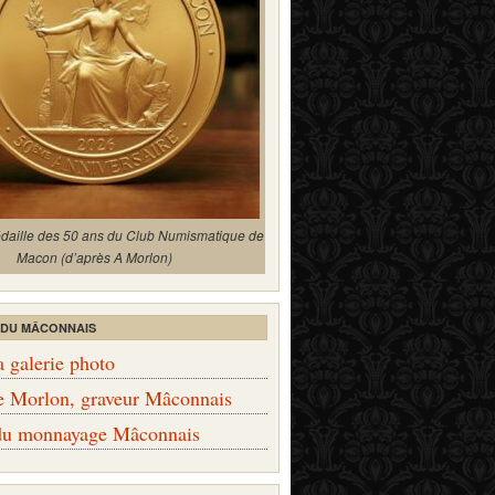
édaille des 50 ans du Club Numismatique de
Macon (d’après A Morlon)
 DU MÂCONNAIS
a galerie photo
e Morlon, graveur Mâconnais
 du monnayage Mâconnais