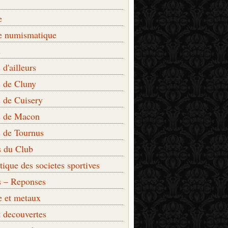
e
e numismatique
s
d'ailleurs
 de Cluny
 de Cuisery
 de Macon
 de Tournus
s du Club
que des societes sportives
s – Reponses
e et metaux
t decouvertes