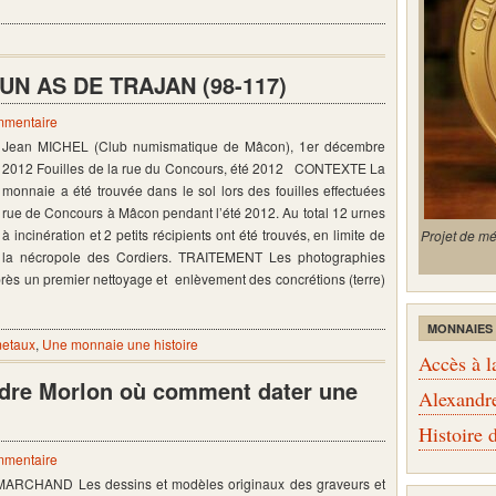
UN AS DE TRAJAN (98-117)
mmentaire
Jean MICHEL (Club numismatique de Mâcon), 1er décembre
2012 Fouilles de la rue du Concours, été 2012 CONTEXTE La
monnaie a été trouvée dans le sol lors des fouilles effectuées
rue de Concours à Mâcon pendant l’été 2012. Au total 12 urnes
à incinération et 2 petits récipients ont été trouvés, en limite de
Projet de m
la nécropole des Cordiers. TRAITEMENT Les photographies
 après un premier nettoyage et enlèvement des concrétions (terre)
MONNAIES
metaux
,
Une monnaie une histoire
Accès à l
dre Morlon où comment dater une
Alexandr
Histoire
mmentaire
 MARCHAND Les dessins et modèles originaux des graveurs et