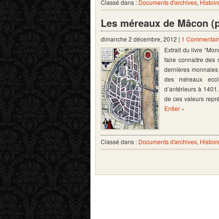
Classé dans :
Documents d'archives
,
Histoir
Les méreaux de Mâcon (pa
dimanche 2 décembre, 2012 |
1 Commentai
Extrait du livre “Mo
faire connaître des
dernières monnaies 
des méreaux ecclé
d’antérieurs à 1401.
de ces valeurs repr
Entier »
Classé dans :
Documents d'archives
,
Histoir