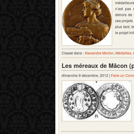
médailleurs
n’est pas 
dehors de l
ces projets
plus tard, l
le projet in
Classé dans :
Alexandre Morlon
,
Médailles
,
Les méreaux de Mâcon (pa
dimanche 9 décembre, 2012 |
Faire un Com