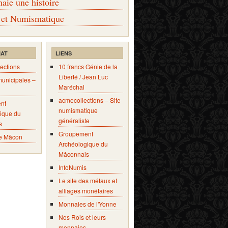
ie une histoire
 et Numismatique
IAT
LIENS
ections
10 francs Génie de la
Liberté / Jean Luc
municipales –
Maréchal
acmecollections – Site
nt
numismatique
ique du
généraliste
s
Groupement
e Mâcon
Archéologique du
Mâconnais
InfoNumis
Le site des métaux et
alliages monétaires
Monnaies de l'Yonne
Nos Rois et leurs
monnaies