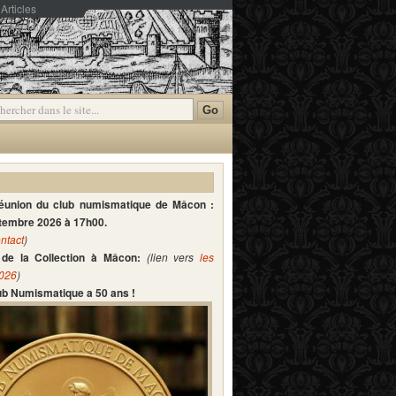
Articles
mmentaires
réunion du club numismatique de Mâcon :
ptembre 2026 à 17h00.
ntact
)
de la Collection à Mâcon:
(lien vers
les
2026
)
lub Numismatique a 50 ans !