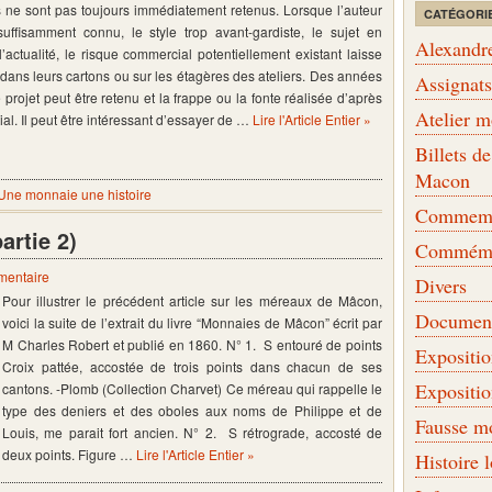
 ne sont pas toujours immédiatement retenus. Lorsque l’auteur
CATÉGORI
suffisamment connu, le style trop avant-gardiste, le sujet en
Alexandr
’actualité, le risque commercial potentiellement existant laisse
 dans leurs cartons ou sur les étagères des ateliers. Des années
Assignat
e projet peut être retenu et la frappe ou la fonte réalisée d’après
Atelier 
itial. Il peut être intéressant d’essayer de …
Lire l'Article Entier »
Billets 
Macon
Une monnaie une histoire
Commemor
rtie 2)
Commémo
mentaire
Divers
Pour illustrer le précédent article sur les méreaux de Mâcon,
Document
voici la suite de l’extrait du livre “Monnaies de Mâcon” écrit par
M Charles Robert et publié en 1860. N° 1. S entouré de points
Expositi
Croix pattée, accostée de trois points dans chacun de ses
Expositi
cantons. -Plomb (Collection Charvet) Ce méreau qui rappelle le
type des deniers et des oboles aux noms de Philippe et de
Fausse m
Louis, me parait fort ancien. N° 2. S rétrograde, accosté de
deux points. Figure …
Lire l'Article Entier »
Histoire 