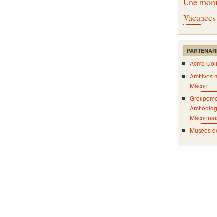
Une monna
Vacances
PARTENAR
Acme Coll
Archives 
Mâcon
Groupeme
Archéolog
Mâconnai
Musées d