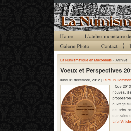
Home
L’atelier monétaire 
Galerie Photo
Contact
La Numismatique en Mâconnais
» Archive
Voeux et Perspectives 20
lundi 31 décembre, 2012 |
Faire un Commen
Que 2013 s
nouveautés
proposeron
ouvrage sur
de près no
quinzaine 
Lire l'Articl