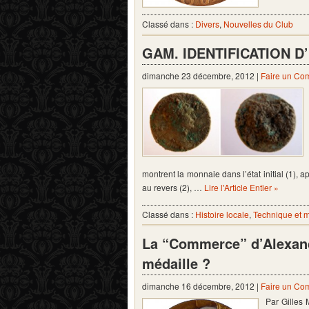
Classé dans :
Divers
,
Nouvelles du Club
GAM. IDENTIFICATION D’
dimanche 23 décembre, 2012 |
Faire un Co
montrent la monnaie dans l’état initial (1),
au revers (2), …
Lire l'Article Entier »
Classé dans :
Histoire locale
,
Technique et 
La “Commerce” d’Alexan
médaille ?
dimanche 16 décembre, 2012 |
Faire un Co
Par Gilles