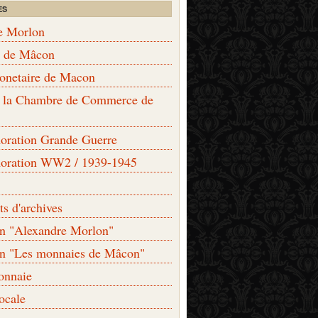
ES
e Morlon
s de Mâcon
monetaire de Macon
de la Chambre de Commerce de
ation Grande Guerre
ration WW2 / 1939-1945
s d'archives
on "Alexandre Morlon"
on "Les monnaies de Mâcon"
onnaie
locale