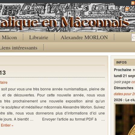
Co
de Mâcon
Librairie
Alexandre MORLON
Liens intéressants
INFOS
Prochaine 
13
lundi 21 se
(voir page
co
taire
Dimanches 
oit pour vous une très bonne année numismatique, pleine de
dates pour 
 et de découvertes. Pour cette nouvelle année, nous vous
2026 : Le c
s très prochainement une nouvelle exposition ainsi qu’un
 le sculpteur et médailleur mâconnais Alexandre Morlon. Suivez
tre site, nous vous donnerons plus d’informations d’ici une
de jours. A bientôt … Envoyer l'article au format PDF à …
e Entier »