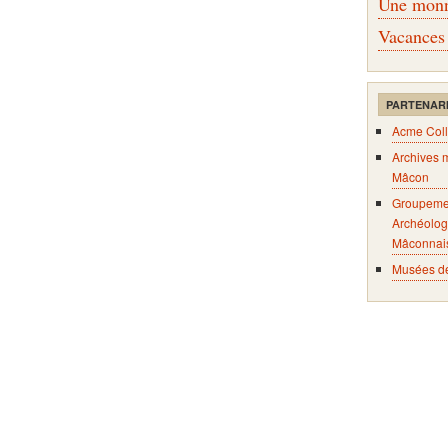
Une monna
Vacances
PARTENAR
Acme Coll
Archives 
Mâcon
Groupeme
Archéolog
Mâconnai
Musées d