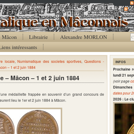
Co
de Mâcon
Librairie
Alexandre MORLON
Liens intéressants
re locale
,
Numismatique des societes sportives
,
Questions -
INFOS
on – 1 et 2 juin 1884
Prochaine 
lundi 21 se
 – Mâcon – 1 et 2 juin 1884
(voir page
co
Dimanches 
dates pour 
n d’une médaillette frappée en souvenir d’un grand concours de
2026 : Le c
eurent lieu le 1er et 2 juin 1884 à Mâcon.