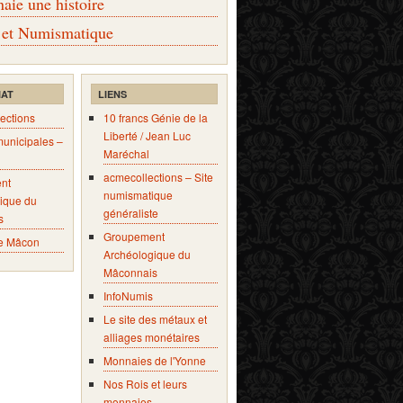
ie une histoire
 et Numismatique
IAT
LIENS
ections
10 francs Génie de la
Liberté / Jean Luc
municipales –
Maréchal
acmecollections – Site
nt
numismatique
ique du
généraliste
s
Groupement
e Mâcon
Archéologique du
Mâconnais
InfoNumis
Le site des métaux et
alliages monétaires
Monnaies de l'Yonne
Nos Rois et leurs
monnaies