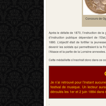
Concours de Gy
Après le défaite de 1870, l’instruction de l
d’instruction publique dépendant de l’Et
1880. L’objectif était de fortifier la jeunes
devenir les soldats qui permettraient à la 
l’Alsace et la partie de la Lorraine annexées.
Cette médaillette s’inscrirait donc dans ce c
Je n’ai retrouvé pour l’instant aucu
festival de musique. Un lecteur aura
déroulés les 1er et 2 juin 1884 dans 
.