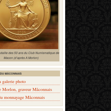
édaille des 50 ans du Club Numismatique de
Macon (d’après A Morlon)
 DU MÂCONNAIS
a galerie photo
e Morlon, graveur Mâconnais
 du monnayage Mâconnais