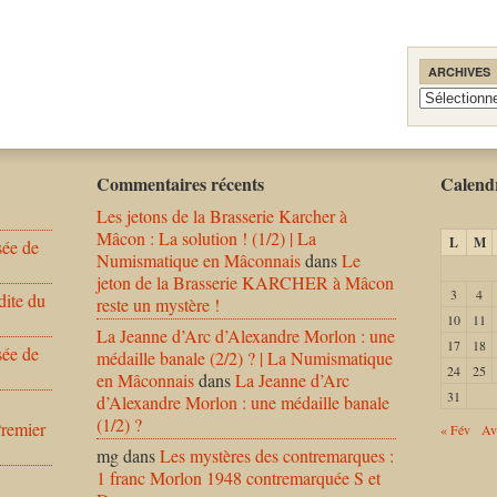
ARCHIVES
Archives
Commentaires récents
Calendr
Les jetons de la Brasserie Karcher à
Mâcon : La solution ! (1/2) | La
L
M
sée de
Numismatique en Mâconnais
dans
Le
jeton de la Brasserie KARCHER à Mâcon
3
4
dite du
reste un mystère !
10
11
La Jeanne d’Arc d’Alexandre Morlon : une
17
18
sée de
médaille banale (2/2) ? | La Numismatique
24
25
en Mâconnais
dans
La Jeanne d’Arc
31
d’Alexandre Morlon : une médaille banale
(1/2) ?
Premier
« Fév
Av
mg
dans
Les mystères des contremarques :
1 franc Morlon 1948 contremarquée S et