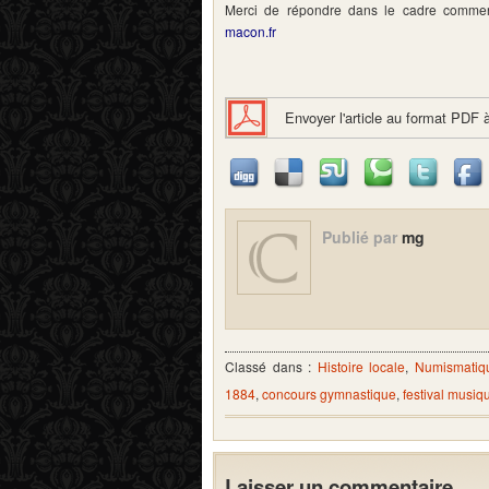
Merci de répondre dans le cadre commen
macon.fr
Envoyer l'article au format PDF 
Publié par
mg
Classé dans :
Histoire locale
,
Numismatiqu
1884
,
concours gymnastique
,
festival musiq
Laisser un commentaire