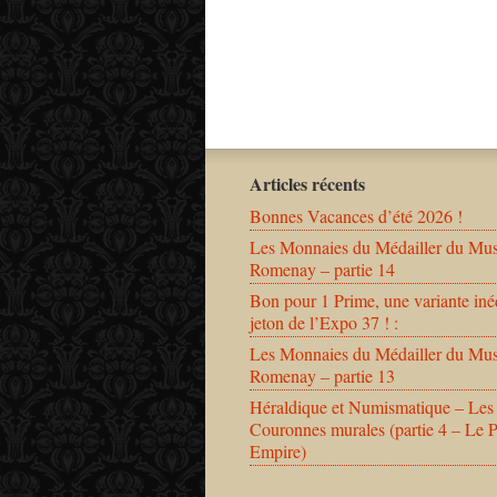
Articles récents
Bonnes Vacances d’été 2026 !
Les Monnaies du Médailler du Mu
Romenay – partie 14
Bon pour 1 Prime, une variante iné
jeton de l’Expo 37 ! :
Les Monnaies du Médailler du Mu
Romenay – partie 13
Héraldique et Numismatique – Les
Couronnes murales (partie 4 – Le 
Empire)