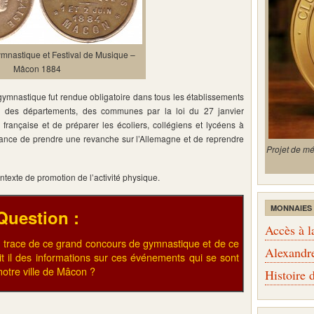
mnastique et Festival de Musique –
Mâcon 1884
a gymnastique fut rendue obligatoire dans tous les établissements
at, des départements, des communes par la loi du 27 janvier
se française et de préparer les écoliers, collégiens et lycéens à
France de prendre une revanche sur l’Allemagne et de reprendre
Projet de m
ontexte de promotion de l’activité physique.
MONNAIES
Question :
Accès à l
ne trace de ce grand concours de gymnastique et de ce
Alexandr
it il des informations sur ces événements qui se sont
notre ville de Mâcon ?
Histoire