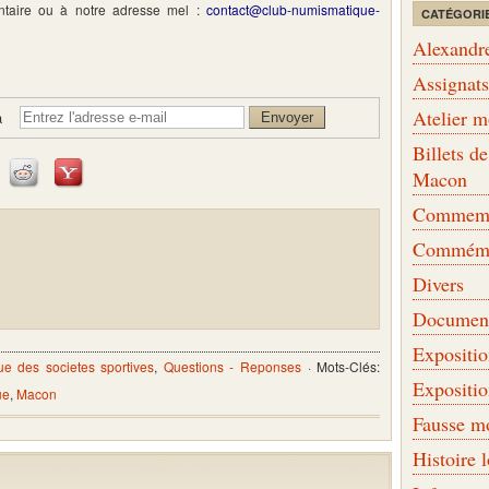
taire ou à notre adresse mel :
contact@club-numismatique-
CATÉGORI
Alexandr
Assignat
Atelier 
à
Billets 
Macon
Commemor
Commémo
Divers
Document
Expositi
e des societes sportives
,
Questions - Reponses
· Mots-Clés:
Expositi
ue
,
Macon
Fausse m
Histoire 