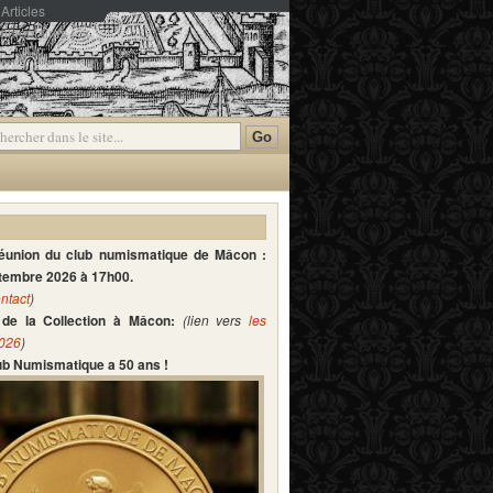
Articles
mmentaires
réunion du club numismatique de Mâcon :
ptembre 2026 à 17h00.
ntact
)
de la Collection à Mâcon:
(lien vers
les
2026
)
lub Numismatique a 50 ans !