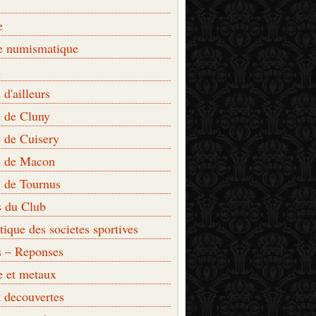
e
e numismatique
s
d'ailleurs
 de Cluny
 de Cuisery
 de Macon
 de Tournus
s du Club
que des societes sportives
s – Reponses
e et metaux
t decouvertes