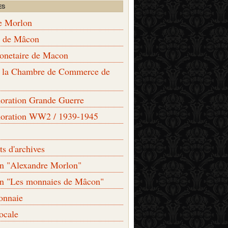
ES
e Morlon
s de Mâcon
monetaire de Macon
de la Chambre de Commerce de
ation Grande Guerre
ration WW2 / 1939-1945
s d'archives
on "Alexandre Morlon"
on "Les monnaies de Mâcon"
onnaie
locale