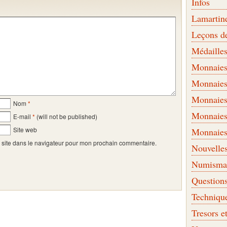
Infos
Lamartin
Leçons d
Médaille
Monnaies 
Monnaies
Monnaies
Nom
*
Monnaies
E-mail
*
(will not be published)
Site web
Monnaies
 site dans le navigateur pour mon prochain commentaire.
Nouvelle
Numismati
Question
Techniqu
Tresors e