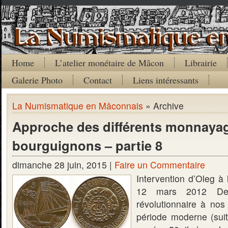
Home
L’atelier monétaire de Mâcon
Librairie
Galerie Photo
Contact
Liens intéressants
La Numismatique en Mâconnais
» Archive
Approche des différents monnaya
bourguignons – partie 8
dimanche 28 juin, 2015 |
Faire un Commentaire
Intervention d’Oleg à 
12 mars 2012 De 
révolutionnaire à no
période moderne (suit