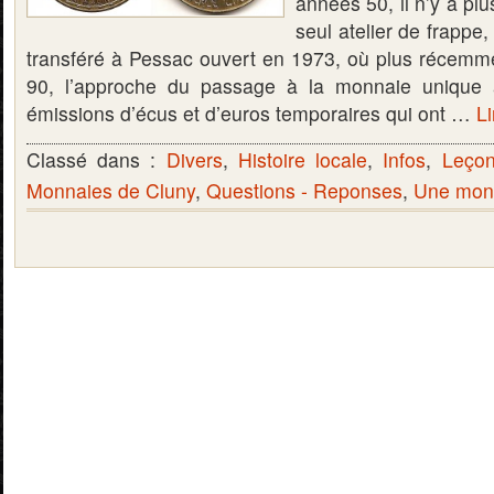
années 50, il n’y a pl
seul atelier de frappe
transféré à Pessac ouvert en 1973, où plus récemm
90, l’approche du passage à la monnaie unique
émissions d’écus et d’euros temporaires qui ont …
Li
Classé dans :
Divers
,
Histoire locale
,
Infos
,
Leçon
Monnaies de Cluny
,
Questions - Reponses
,
Une monn