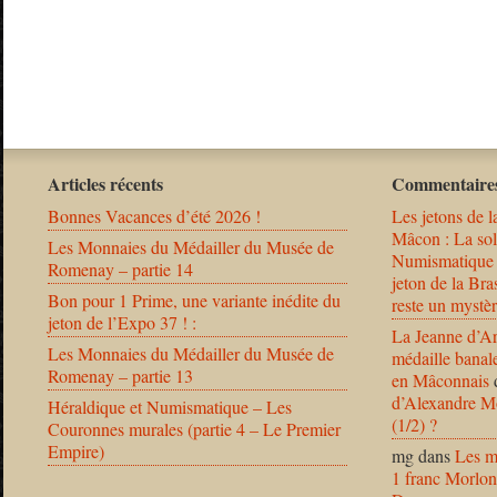
Articles récents
Commentaires
Bonnes Vacances d’été 2026 !
Les jetons de l
Mâcon : La solu
Les Monnaies du Médailler du Musée de
Numismatique
Romenay – partie 14
jeton de la B
Bon pour 1 Prime, une variante inédite du
reste un mystèr
jeton de l’Expo 37 ! :
La Jeanne d’Ar
Les Monnaies du Médailler du Musée de
médaille banal
Romenay – partie 13
en Mâconnais
d’Alexandre Mo
Héraldique et Numismatique – Les
(1/2) ?
Couronnes murales (partie 4 – Le Premier
Empire)
mg
dans
Les m
1 franc Morlon