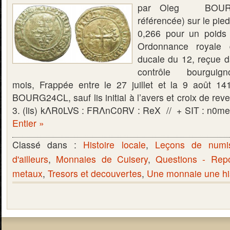
par Oleg BOURG
référencée) sur le pied
0,266 pour un poids
Ordonnance royale 
ducale du 12, reçue d
contrôle bourgu
mois, Frappée entre le 27 juillet et la 9 août 141
BOURG24CL, sauf lis initial à l’avers et croix de rev
3. (lis) kΛR0LVS : FRΛnC0RV : ReX // + SIT : n0m
Entier »
Classé dans :
Histoire locale
,
Leçons de numi
d'ailleurs
,
Monnaies de Cuisery
,
Questions - Rep
metaux
,
Tresors et decouvertes
,
Une monnaie une hi