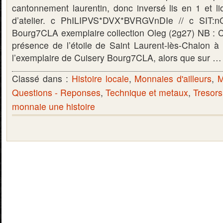
cantonnement laurentin, donc inversé lis en 1 et li
d’atelier. c PhILIPVS*DVX*BVRGVnDIe // c SIT:
Bourg7CLA exemplaire collection Oleg (2g27) NB : 
présence de l’étoile de Saint Laurent-lès-Chalon à 
l’exemplaire de Cuisery Bourg7CLA, alors que sur 
Classé dans :
Histoire locale
,
Monnaies d'ailleurs
,
M
Questions - Reponses
,
Technique et metaux
,
Tresors
monnaie une histoire