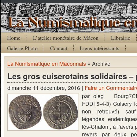
Home
L’atelier monétaire de Mâcon
Librairie
Galerie Photo
Contact
Liens intéressants
La Numismatique en Mâconnais
» Archive
Les gros cuiserotains solidaires – 
dimanche 11 décembre, 2016 |
Faire un Commentair
par oleg Bourg7CL
FDD15-4-3) Cuisery 
non retrouvé) sauf
légendes endémiques
lès-Chalon ; à l’avers 
revers par deux po