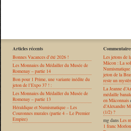
Articles récents
Commentaires
Bonnes Vacances d’été 2026 !
Les jetons de l
Mâcon : La solu
Les Monnaies du Médailler du Musée de
Numismatique
Romenay – partie 14
jeton de la B
Bon pour 1 Prime, une variante inédite du
reste un mystèr
jeton de l’Expo 37 ! :
La Jeanne d’Ar
Les Monnaies du Médailler du Musée de
médaille banal
Romenay – partie 13
en Mâconnais
d’Alexandre Mo
Héraldique et Numismatique – Les
(1/2) ?
Couronnes murales (partie 4 – Le Premier
Empire)
mg
dans
Les m
1 franc Morlon