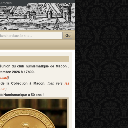
Articles
mmentaires
réunion du club numismatique de Mâcon :
ptembre 2026 à 17h00.
ntact
)
de la Collection à Mâcon:
(lien vers
les
2026
)
lub Numismatique a 50 ans !