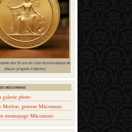
édaille des 50 ans du Club Numismatique de
Macon (d’après A Morlon)
 DU MÂCONNAIS
a galerie photo
e Morlon, graveur Mâconnais
 du monnayage Mâconnais