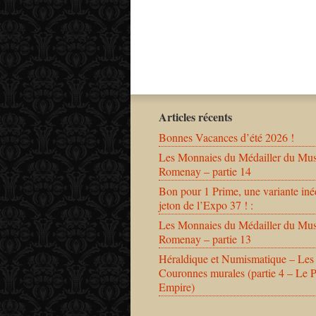
Articles récents
Bonnes Vacances d’été 2026 !
Les Monnaies du Médailler du Mu
Romenay – partie 14
Bon pour 1 Prime, une variante iné
jeton de l’Expo 37 ! :
Les Monnaies du Médailler du Mu
Romenay – partie 13
Héraldique et Numismatique – Les
Couronnes murales (partie 4 – Le 
Empire)