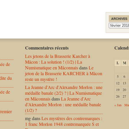
ARCHIVES
Archives
Commentaires récents
Calendr
Les jetons de la Brasserie Karcher à
Mâcon : La solution ! (1/2) | La
L
M
sée de
Numismatique en Mâconnais
dans
Le
jeton de la Brasserie KARCHER à Mâcon
5
6
dite du
reste un mystère !
12
13
La Jeanne d’Arc d’Alexandre Morlon : une
19
20
sée de
médaille banale (2/2) ? | La Numismatique
26
27
en Mâconnais
dans
La Jeanne d’Arc
d’Alexandre Morlon : une médaille banale
« Jan
Ma
(1/2) ?
Premier
mg
dans
Les mystères des contremarques :
1 franc Morlon 1948 contremarquée S et