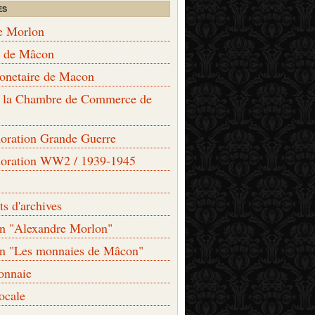
ES
e Morlon
s de Mâcon
monetaire de Macon
de la Chambre de Commerce de
ation Grande Guerre
ration WW2 / 1939-1945
s d'archives
on "Alexandre Morlon"
on "Les monnaies de Mâcon"
onnaie
locale