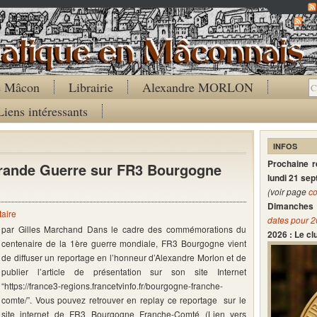
Co
de Mâcon
Librairie
Alexandre MORLON
Liens intéressants
INFOS
Prochaine 
Grande Guerre sur FR3 Bourgogne
lundi 21 se
(voir page
co
Dimanches 
aire
dates pour 
par Gilles Marchand Dans le cadre des commémorations du
2026 : Le c
centenaire de la 1ère guerre mondiale, FR3 Bourgogne vient
de diffuser un reportage en l’honneur d’Alexandre Morlon et de
publier l’article de présentation sur son site Internet
“https://france3-regions.francetvinfo.fr/bourgogne-franche-
comte/”. Vous pouvez retrouver en replay ce reportage sur le
site internet de FR3 Bourgogne Franche-Comté (Lien vers