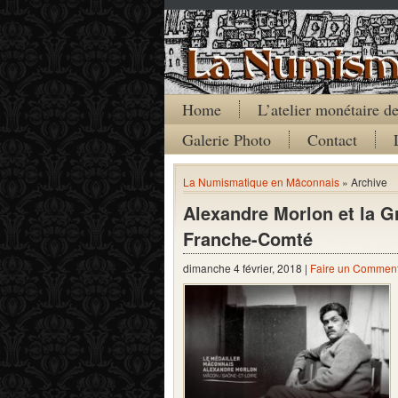
Home
L’atelier monétaire 
Galerie Photo
Contact
La Numismatique en Mâconnais
» Archive
Alexandre Morlon et la 
Franche-Comté
dimanche 4 février, 2018 |
Faire un Comment