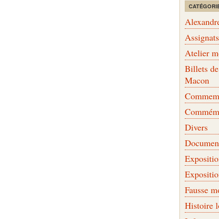
CATÉGORI
Alexandr
Assignat
Atelier 
Billets 
Macon
Commemor
Commémo
Divers
Document
Expositi
Expositi
Fausse m
Histoire 