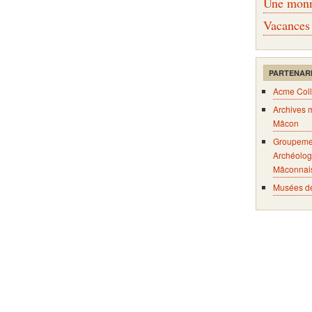
Une monna
Vacances
PARTENAR
Acme Coll
Archives 
Mâcon
Groupeme
Archéolog
Mâconnai
Musées d