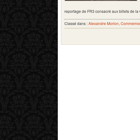
reportage de FR3 consacré aux billets de
Classé dans :
Alexandre Morlon
,
Commemora