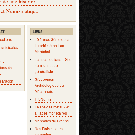
ie une histoire
 et Numismatique
IAT
LIENS
ections
10 francs Génie de la
Liberté / Jean Luc
municipales –
Maréchal
acmecollections – Site
nt
numismatique
ique du
généraliste
s
Groupement
e Mâcon
Archéologique du
Mâconnais
InfoNumis
Le site des métaux et
alliages monétaires
Monnaies de l'Yonne
Nos Rois et leurs
monnaies