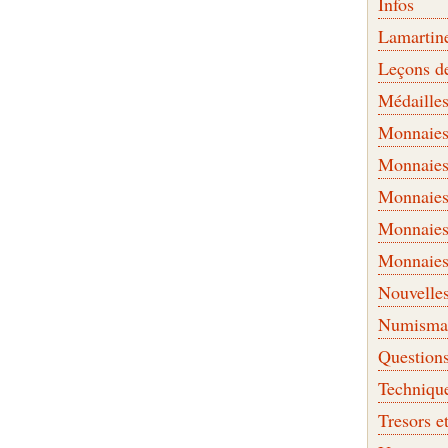
Infos
Lamartin
Leçons d
Médaille
Monnaies 
Monnaies
Monnaies
Monnaies
Monnaies
Nouvelle
Numismati
Question
Techniqu
Tresors e