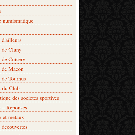
e
e numismatique
s
d'ailleurs
 de Cluny
 de Cuisery
 de Macon
 de Tournus
s du Club
que des societes sportives
s – Reponses
e et metaux
t decouvertes