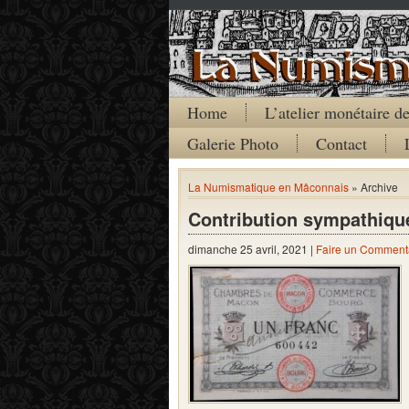
Home
L’atelier monétaire 
Galerie Photo
Contact
La Numismatique en Mâconnais
» Archive
Contribution sympathiqu
dimanche 25 avril, 2021 |
Faire un Comment