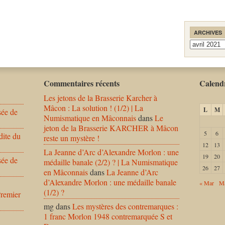
ARCHIVES
Archives
Commentaires récents
Calendr
Les jetons de la Brasserie Karcher à
Mâcon : La solution ! (1/2) | La
L
M
sée de
Numismatique en Mâconnais
dans
Le
jeton de la Brasserie KARCHER à Mâcon
5
6
dite du
reste un mystère !
12
13
La Jeanne d’Arc d’Alexandre Morlon : une
19
20
sée de
médaille banale (2/2) ? | La Numismatique
26
27
en Mâconnais
dans
La Jeanne d’Arc
d’Alexandre Morlon : une médaille banale
« Mar
Ma
(1/2) ?
Premier
mg
dans
Les mystères des contremarques :
1 franc Morlon 1948 contremarquée S et