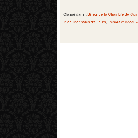
Classé dans :
Billets de la Chambre de C
Infos
,
Monnaies d'ailleurs
,
Tresors et decouv