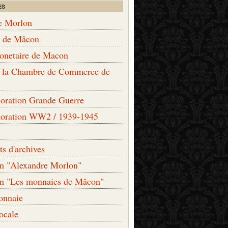
ES
e Morlon
s de Mâcon
monetaire de Macon
de la Chambre de Commerce de
ation Grande Guerre
ration WW2 / 1939-1945
s d'archives
on "Alexandre Morlon"
on "Les monnaies de Mâcon"
onnaie
locale