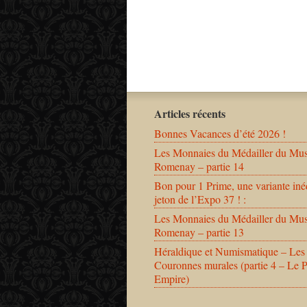
Articles récents
Bonnes Vacances d’été 2026 !
Les Monnaies du Médailler du Mu
Romenay – partie 14
Bon pour 1 Prime, une variante iné
jeton de l’Expo 37 ! :
Les Monnaies du Médailler du Mu
Romenay – partie 13
Héraldique et Numismatique – Les
Couronnes murales (partie 4 – Le 
Empire)