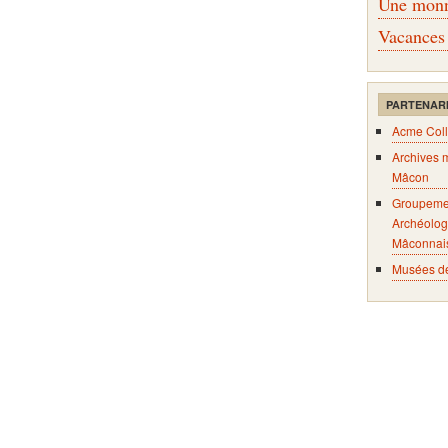
Une monna
Vacances
PARTENAR
Acme Coll
Archives 
Mâcon
Groupeme
Archéolog
Mâconnai
Musées d