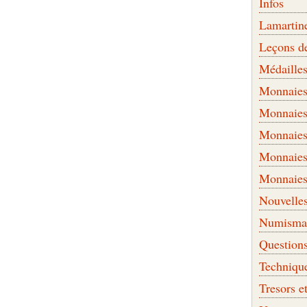
Infos
Lamartin
Leçons d
Médaille
Monnaies 
Monnaies
Monnaies
Monnaies
Monnaies
Nouvelle
Numismati
Question
Techniqu
Tresors e