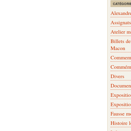
CATÉGORI
Alexandr
Assignat
Atelier 
Billets 
Macon
Commemor
Commémo
Divers
Document
Expositi
Expositi
Fausse m
Histoire 