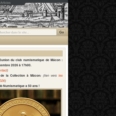
Articles
mmentaires
réunion du club numismatique de Mâcon :
ptembre 2026 à 17h00.
ntact
)
de la Collection à Mâcon:
(lien vers
les
2026
)
lub Numismatique a 50 ans !