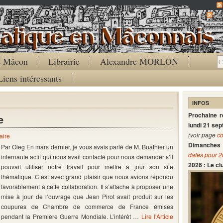
Co
de Mâcon
Librairie
Alexandre MORLON
Liens intéressants
INFOS
Prochaine 
e
lundi 21 se
(voir page
co
aire
Dimanches 
Par Oleg En mars dernier, je vous avais parlé de M. Buathier un
dates pour 
internaute actif qui nous avait contacté pour nous demander s’il
2026 : Le c
pouvait utiliser notre travail pour mettre à jour son site
thématique. C’est avec grand plaisir que nous avions répondu
favorablement à cette collaboration. Il s’attache à proposer une
mise à jour de l’ouvrage que Jean Pirot avait produit sur les
coupures de Chambre de commerce de France émises
pendant la Première Guerre Mondiale. L’intérêt …
Lire l'Article