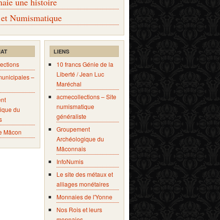
ie une histoire
 et Numismatique
IAT
LIENS
ections
10 francs Génie de la
Liberté / Jean Luc
municipales –
Maréchal
acmecollections – Site
nt
numismatique
ique du
généraliste
s
Groupement
e Mâcon
Archéologique du
Mâconnais
InfoNumis
Le site des métaux et
alliages monétaires
Monnaies de l'Yonne
Nos Rois et leurs
monnaies