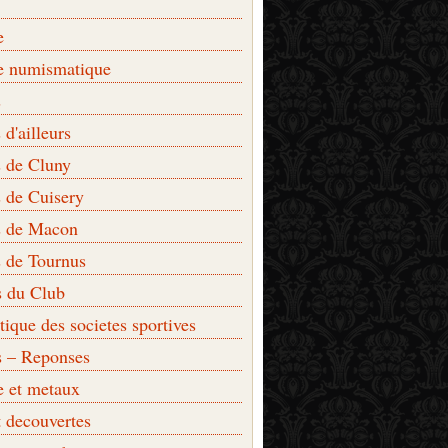
e
e numismatique
s
d'ailleurs
 de Cluny
 de Cuisery
 de Macon
 de Tournus
s du Club
que des societes sportives
s – Reponses
e et metaux
t decouvertes