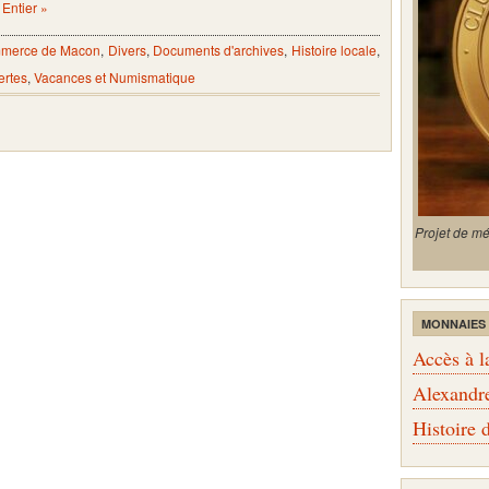
Entier »
ommerce de Macon
,
Divers
,
Documents d'archives
,
Histoire locale
,
ertes
,
Vacances et Numismatique
Projet de m
MONNAIES
Accès à l
Alexandr
Histoire