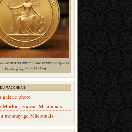
édaille des 50 ans du Club Numismatique de
Macon (d’après A Morlon)
 DU MÂCONNAIS
a galerie photo
e Morlon, graveur Mâconnais
 du monnayage Mâconnais