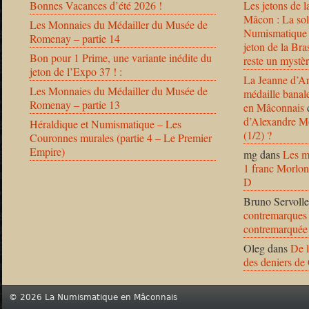
Bonnes Vacances d’été 2026 !
Les jetons de l
Mâcon : La solu
Les Monnaies du Médailler du Musée de
Numismatique
Romenay – partie 14
jeton de la B
Bon pour 1 Prime, une variante inédite du
reste un mystèr
jeton de l’Expo 37 ! :
La Jeanne d’Ar
Les Monnaies du Médailler du Musée de
médaille banal
Romenay – partie 13
en Mâconnais
d’Alexandre Mo
Héraldique et Numismatique – Les
(1/2) ?
Couronnes murales (partie 4 – Le Premier
Empire)
mg
dans
Les m
1 franc Morlon
D
Bruno Servolle
contremarques 
contremarquée
Oleg
dans
De l
des deniers de
© 2026 La Numismatique en Mâconnais