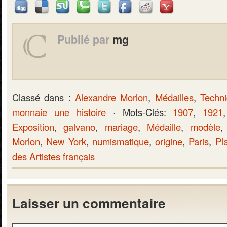
Publié par
mg
Classé dans :
Alexandre Morlon
,
Médailles
,
Techn
monnaie une histoire
· Mots-Clés:
1907
,
1921
Exposition
,
galvano
,
mariage
,
Médaille
,
modèle
Morlon
,
New York
,
numismatique
,
origine
,
Paris
,
Pl
des Artistes français
Laisser un commentaire