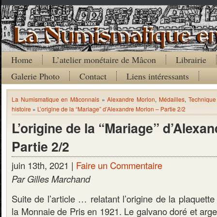
Home
L’atelier monétaire de Mâcon
Librairie
Galerie Photo
Contact
Liens intéressants
La Numismatique en Mâconnais
»
Alexandre Morlon
,
Médailles
,
Technique
histoire
»
L’origine de la “Mariage” d’Alexandre Morlon – Partie 2/2
L’origine de la “Mariage” d’Alexa
Partie 2/2
juin 13th, 2021 |
Faire un Commentaire
Par Gilles Marchand
Suite de l’article … relatant l’origine de la plaquett
la Monnaie de Pris en 1921. Le galvano doré et arge