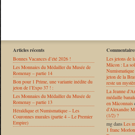
Articles récents
Commentaires
Bonnes Vacances d’été 2026 !
Les jetons de l
Mâcon : La solu
Les Monnaies du Médailler du Musée de
Numismatique
Romenay – partie 14
jeton de la B
Bon pour 1 Prime, une variante inédite du
reste un mystèr
jeton de l’Expo 37 ! :
La Jeanne d’Ar
Les Monnaies du Médailler du Musée de
médaille banal
Romenay – partie 13
en Mâconnais
d’Alexandre Mo
Héraldique et Numismatique – Les
(1/2) ?
Couronnes murales (partie 4 – Le Premier
Empire)
mg
dans
Les m
1 franc Morlon