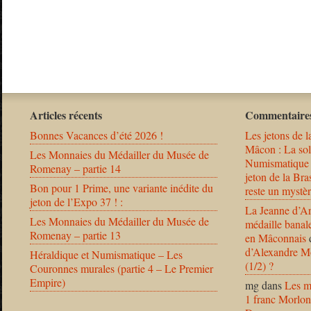
Articles récents
Commentaires
Bonnes Vacances d’été 2026 !
Les jetons de l
Mâcon : La solu
Les Monnaies du Médailler du Musée de
Numismatique
Romenay – partie 14
jeton de la B
Bon pour 1 Prime, une variante inédite du
reste un mystèr
jeton de l’Expo 37 ! :
La Jeanne d’Ar
Les Monnaies du Médailler du Musée de
médaille banal
Romenay – partie 13
en Mâconnais
d’Alexandre Mo
Héraldique et Numismatique – Les
(1/2) ?
Couronnes murales (partie 4 – Le Premier
Empire)
mg
dans
Les m
1 franc Morlon