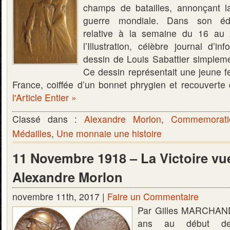
champs de batailles, annonçant l
guerre mondiale. Dans son édi
relative à la semaine du 16 au
l’Illustration, célèbre journal d’in
dessin de Louis Sabattier simplem
Ce dessin représentait une jeune 
France, coiffée d’un bonnet phrygien et recouvert
l'Article Entier »
Classé dans :
Alexandre Morlon
,
Commemorati
Médailles
,
Une monnaie une histoire
11 Novembre 1918 – La Victoire vu
Alexandre Morlon
novembre 11th, 2017 |
Faire un Commentaire
Par Gilles MARCHAND
ans au début des