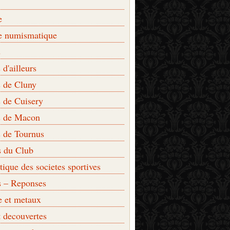
e
e numismatique
s
d'ailleurs
 de Cluny
 de Cuisery
 de Macon
 de Tournus
s du Club
que des societes sportives
s – Reponses
e et metaux
t decouvertes