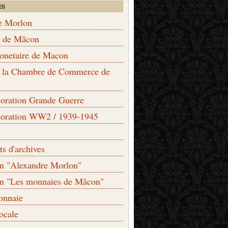
ES
e Morlon
s de Mâcon
monetaire de Macon
de la Chambre de Commerce de
ation Grande Guerre
ration WW2 / 1939-1945
s d'archives
on "Alexandre Morlon"
on "Les monnaies de Mâcon"
onnaie
locale