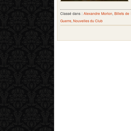
Classé dans :
Alexandre Morlon
,
Billets d
Guerre
,
Nouvelles du Club