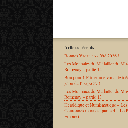
Articles récents
Bonnes Vacances d’été 2026 !
Les Monnaies du Médailler du Mu
Romenay – partie 14
Bon pour 1 Prime, une variante iné
jeton de l’Expo 37 ! :
Les Monnaies du Médailler du Mu
Romenay – partie 13
Héraldique et Numismatique – Les
Couronnes murales (partie 4 – Le 
Empire)