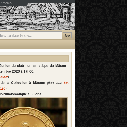
Articles
mmentaires
réunion du club numismatique de Mâcon :
ptembre 2026 à 17h00.
ntact
)
de la Collection à Mâcon:
(lien vers
les
2026
)
lub Numismatique a 50 ans !