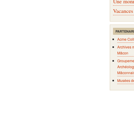
Une monna
Vacances
PARTENAR
Acme Coll
Archives 
Mâcon
Groupeme
Archéolog
Mâconnai
Musées d