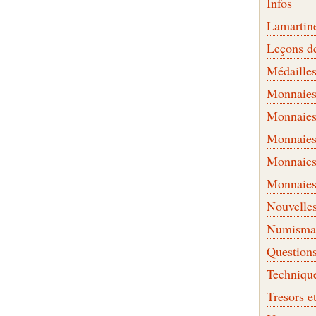
Infos
Lamartin
Leçons d
Médaille
Monnaies 
Monnaies
Monnaies
Monnaies
Monnaies
Nouvelle
Numismati
Question
Techniqu
Tresors e