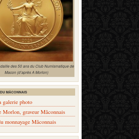
édaille des 50 ans du Club Numismatique de
Macon (d’après A Morlon)
 DU MÂCONNAIS
a galerie photo
e Morlon, graveur Mâconnais
 du monnayage Mâconnais