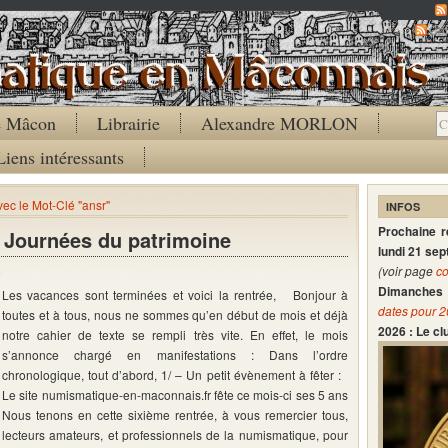
Co
de Mâcon
Librairie
Alexandre MORLON
Liens intéressants
vec le Mot-Clé "ansr"
INFOS
Prochaine 
 Journées du patrimoine
lundi 21 se
(voir page
co
e
Dimanches 
Les vacances sont terminées et voici la rentrée, Bonjour à
dates pour 
toutes et à tous, nous ne sommes qu’en début de mois et déjà
2026 : Le c
notre cahier de texte se rempli très vite. En effet, le mois
s’annonce chargé en manifestations : Dans l’ordre
chronologique, tout d’abord, 1/ – Un petit évènement à fêter :
Le site numismatique-en-maconnais.fr fête ce mois-ci ses 5 ans
Nous tenons en cette sixième rentrée, à vous remercier tous,
lecteurs amateurs, et professionnels de la numismatique, pour