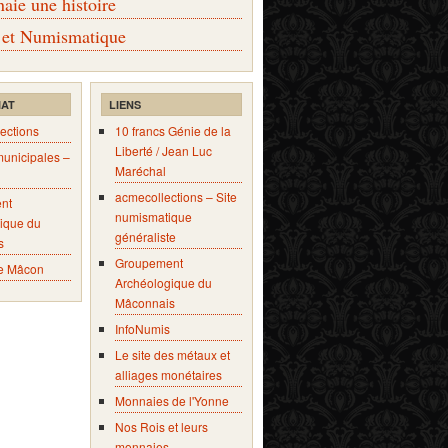
ie une histoire
 et Numismatique
IAT
LIENS
ections
10 francs Génie de la
Liberté / Jean Luc
municipales –
Maréchal
acmecollections – Site
nt
numismatique
ique du
généraliste
s
Groupement
e Mâcon
Archéologique du
Mâconnais
InfoNumis
Le site des métaux et
alliages monétaires
Monnaies de l'Yonne
Nos Rois et leurs
monnaies