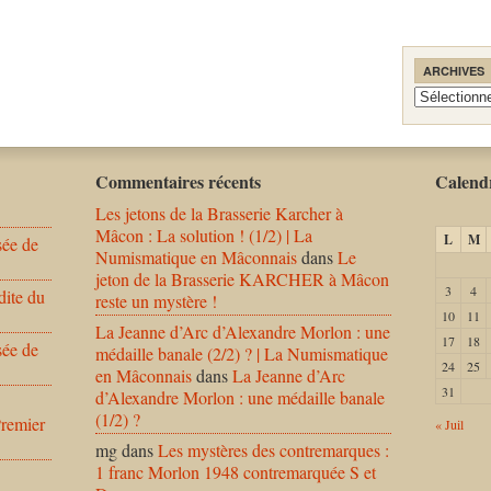
ARCHIVES
Archives
Commentaires récents
Calendr
Les jetons de la Brasserie Karcher à
Mâcon : La solution ! (1/2) | La
L
M
sée de
Numismatique en Mâconnais
dans
Le
jeton de la Brasserie KARCHER à Mâcon
3
4
dite du
reste un mystère !
10
11
La Jeanne d’Arc d’Alexandre Morlon : une
17
18
sée de
médaille banale (2/2) ? | La Numismatique
24
25
en Mâconnais
dans
La Jeanne d’Arc
31
d’Alexandre Morlon : une médaille banale
(1/2) ?
Premier
« Juil
mg
dans
Les mystères des contremarques :
1 franc Morlon 1948 contremarquée S et