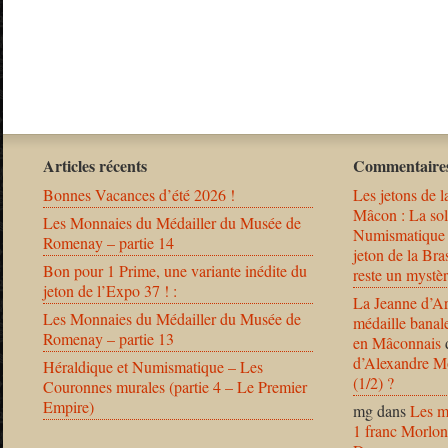
Articles récents
Commentaires
Bonnes Vacances d’été 2026 !
Les jetons de l
Mâcon : La solu
Les Monnaies du Médailler du Musée de
Numismatique
Romenay – partie 14
jeton de la B
Bon pour 1 Prime, une variante inédite du
reste un mystèr
jeton de l’Expo 37 ! :
La Jeanne d’Ar
Les Monnaies du Médailler du Musée de
médaille banal
Romenay – partie 13
en Mâconnais
d’Alexandre Mo
Héraldique et Numismatique – Les
(1/2) ?
Couronnes murales (partie 4 – Le Premier
Empire)
mg
dans
Les m
1 franc Morlon