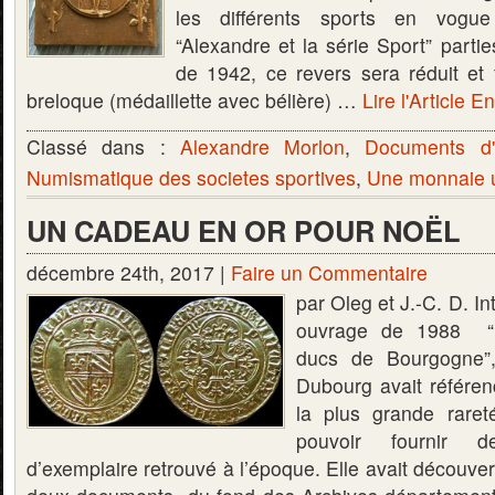
les différents sports en vogue
“Alexandre et la série Sport” partie
de 1942, ce revers sera réduit et
breloque (médaillette avec bélière) …
Lire l'Article En
Classé dans :
Alexandre Morlon
,
Documents d'
Numismatique des societes sportives
,
Une monnaie u
UN CADEAU EN OR POUR NOËL
décembre 24th, 2017 |
Faire un Commentaire
par Oleg et J.-C. D. I
ouvrage de 1988 “
ducs de Bourgogne”
Dubourg avait référe
la plus grande raret
pouvoir fournir d
d’exemplaire retrouvé à l’époque. Elle avait découve