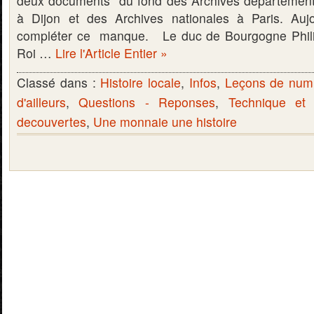
deux documents du fond des Archives départementa
à Dijon et des Archives nationales à Paris. Aujo
compléter ce manque. Le duc de Bourgogne Philipp
Roi …
Lire l'Article Entier »
Classé dans :
Histoire locale
,
Infos
,
Leçons de num
d'ailleurs
,
Questions - Reponses
,
Technique et
decouvertes
,
Une monnaie une histoire