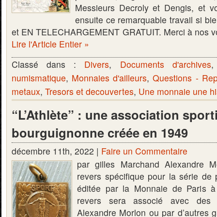
Messieurs Decroly et Dengis, et vo
ensuite ce remarquable travail si bie
et EN TELECHARGEMENT GRATUIT. Merci à nos voi
Lire l'Article Entier »
Classé dans :
Divers
,
Documents d'archives
numismatique
,
Monnaies d'ailleurs
,
Questions - Re
metaux
,
Tresors et decouvertes
,
Une monnaie une hi
“L’Athlète” : une association sport
bourguignonne créée en 1949
décembre 11th, 2022 |
Faire un Commentaire
par gilles Marchand Alexandre M
revers spécifique pour la série de
éditée par la Monnaie de Paris à
revers sera associé avec des 
Alexandre Morlon ou par d’autres gr