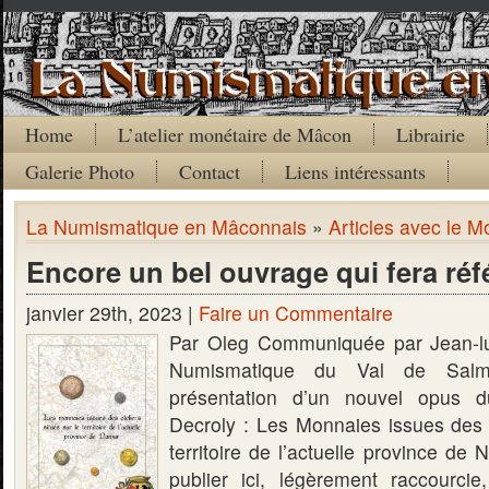
Home
L’atelier monétaire de Mâcon
Librairie
Galerie Photo
Contact
Liens intéressants
La Numismatique en Mâconnais
»
Articles avec le M
Encore un bel ouvrage qui fera ré
janvier 29th, 2023 |
Faire un Commentaire
Par Oleg Communiquée par Jean-l
Numismatique du Val de Salm
présentation d’un nouvel opus d
Decroly : Les Monnaies issues des a
territoire de l’actuelle province de
publier ici, légèrement raccourcie