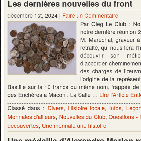
Les dernières nouvelles du front
décembre 1st, 2024 |
Faire un Commentaire
Par Oleg Le Club : No
notre dernière réunion 
M. Maréchal, graveur à
retraité, qui nous fera l
découvrir son méti
d’accorder cheminement 
des charges de l’œuvre 
l’origine de la représen
Bastille sur la 10 francs du même nom, frappée de
des Enchères à Mâcon : La Salle …
Lire l'Article Ent
Classé dans :
Divers
,
Histoire locale
,
Infos
,
Leçon
Monnaies d'ailleurs
,
Nouvelles du Club
,
Questions -
decouvertes
,
Une monnaie une histoire
Une médaille d’Alexandre Morlon r