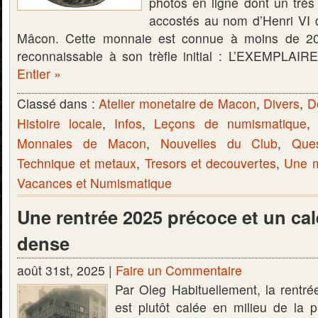
photos en ligne dont un très
accostés au nom d’Henri VI d
Mâcon. Cette monnaie est connue à moins de 20
reconnaissable à son trèfle initial : L’EXEMPLA
Entier »
Classé dans :
Atelier monetaire de Macon
,
Divers
,
D
Histoire locale
,
Infos
,
Leçons de numismatique
Monnaies de Macon
,
Nouvelles du Club
,
Que
Technique et metaux
,
Tresors et decouvertes
,
Une m
Vacances et Numismatique
Une rentrée 2025 précoce et un cal
dense
août 31st, 2025 |
Faire un Commentaire
Par Oleg Habituellement, la rentré
est plutôt calée en milieu de la