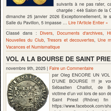
suivants à ne pas rater, c
chargée : 44è Salon de la 
dimanche 25 janvier 2026 Exceptionnellement, le s
Salle du Pavillon, 5 impasse …
Lire l'Article Entier »
Classé dans :
Divers
,
Documents d'archives
,
Hi
Nouvelles du Club
,
Tresors et decouvertes
,
Une mo
Vacances et Numismatique
VOL A LA BOURSE DE SAINT PRI
novembre 9th, 2025 |
Faire un Commentaire
par Oleg ENCORE UN VO
D’UNE BOURSE !!! je vous
Sébastien Chaillot, de B
victime d’un vol lors de son d
Saint Priest (Rhône) fin
https://www.facebook.com/