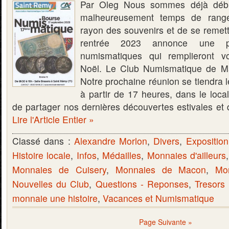
Par Oleg Nous sommes déjà début
malheureusement temps de rang
rayon des souvenirs et de se remett
rentrée 2023 annonce une pl
numismatiques qui remplieront v
Noël. Le Club Numismatique de M
Notre prochaine réunion se tiendra 
à partir de 17 heures, dans le loca
de partager nos dernières découvertes estivales et 
Lire l'Article Entier »
Classé dans :
Alexandre Morlon
,
Divers
,
Expositio
Histoire locale
,
Infos
,
Médailles
,
Monnaies d'ailleurs
Monnaies de Cuisery
,
Monnaies de Macon
,
Mo
Nouvelles du Club
,
Questions - Reponses
,
Tresors
monnaie une histoire
,
Vacances et Numismatique
Page Suivante »