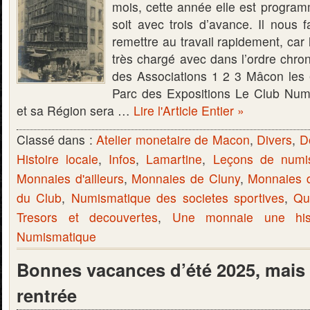
mois, cette année elle est program
soit avec trois d’avance. Il nous 
remettre au travail rapidement, car 
très chargé avec dans l’ordre chro
des Associations 1 2 3 Mâcon les
Parc des Expositions Le Club Nu
et sa Région sera …
Lire l'Article Entier »
Classé dans :
Atelier monetaire de Macon
,
Divers
,
D
Histoire locale
,
Infos
,
Lamartine
,
Leçons de numi
Monnaies d'ailleurs
,
Monnaies de Cluny
,
Monnaies 
du Club
,
Numismatique des societes sportives
,
Qu
Tresors et decouvertes
,
Une monnaie une hist
Numismatique
Bonnes vacances d’été 2025, mais 
rentrée