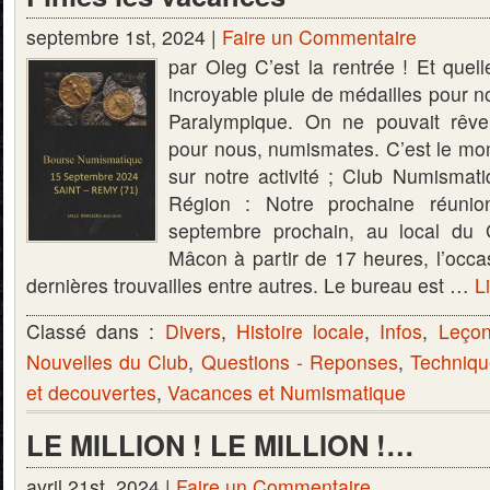
septembre 1st, 2024 |
Faire un Commentaire
par Oleg C’est la rentrée ! Et quel
incroyable pluie de médailles pour n
Paralympique. On ne pouvait rêver
pour nous, numismates. C’est le mom
sur notre activité ; Club Numisma
Région : Notre prochaine réunio
septembre prochain, au local d
Mâcon à partir de 17 heures, l’occa
dernières trouvailles entre autres. Le bureau est …
Li
Classé dans :
Divers
,
Histoire locale
,
Infos
,
Leçon
Nouvelles du Club
,
Questions - Reponses
,
Techniqu
et decouvertes
,
Vacances et Numismatique
LE MILLION ! LE MILLION !…
avril 21st, 2024 |
Faire un Commentaire