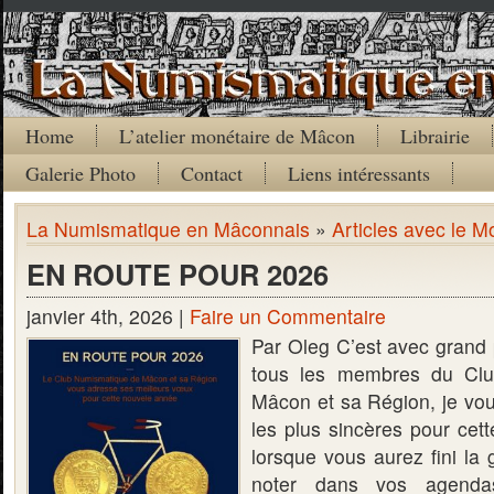
Home
L’atelier monétaire de Mâcon
Librairie
Galerie Photo
Contact
Liens intéressants
La Numismatique en Mâconnais
»
Articles avec le M
EN ROUTE POUR 2026
janvier 4th, 2026 |
Faire un Commentaire
Par Oleg C’est avec grand 
tous les membres du Cl
Mâcon et sa Région, je vo
les plus sincères pour cet
lorsque vous aurez fini la 
noter dans vos agenda