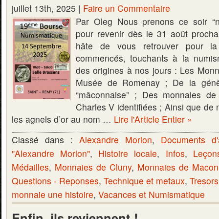
juillet 13th, 2025 |
Faire un Commentaire
Par Oleg Nous prenons ce soir “n
pour revenir dès le 31 août proch
hâte de vous retrouver pour la 
commencés, touchants à la numis
des origines à nos jours : Les Monn
Musée de Romenay ; De la génès
“mâconnaise” ; Des monnaies d
Charles V identifiées ; Ainsi que de 
les agnels d’or au nom …
Lire l'Article Entier »
Classé dans :
Alexandre Morlon
,
Documents d'
"Alexandre Morlon"
,
Histoire locale
,
Infos
,
Leçon
Médailles
,
Monnaies de Cluny
,
Monnaies de Macon
Questions - Reponses
,
Technique et metaux
,
Tresors
monnaie une histoire
,
Vacances et Numismatique
Enfin, ils reviennent !