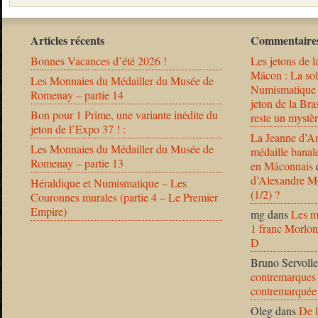
Articles récents
Commentaires
Bonnes Vacances d’été 2026 !
Les jetons de l
Mâcon : La solu
Les Monnaies du Médailler du Musée de
Numismatique
Romenay – partie 14
jeton de la B
Bon pour 1 Prime, une variante inédite du
reste un mystèr
jeton de l’Expo 37 ! :
La Jeanne d’Ar
Les Monnaies du Médailler du Musée de
médaille banal
Romenay – partie 13
en Mâconnais
d’Alexandre Mo
Héraldique et Numismatique – Les
(1/2) ?
Couronnes murales (partie 4 – Le Premier
Empire)
mg
dans
Les m
1 franc Morlon
D
Bruno Servolle
contremarques 
contremarquée
Oleg
dans
De l