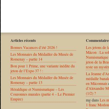
Articles récents
Commentaires
Bonnes Vacances d’été 2026 !
Les jetons de l
Mâcon : La solu
Les Monnaies du Médailler du Musée de
Numismatique
Romenay – partie 14
jeton de la B
Bon pour 1 Prime, une variante inédite du
reste un mystèr
jeton de l’Expo 37 ! :
La Jeanne d’Ar
Les Monnaies du Médailler du Musée de
médaille banal
Romenay – partie 13
en Mâconnais
d’Alexandre Mo
Héraldique et Numismatique – Les
(1/2) ?
Couronnes murales (partie 4 – Le Premier
Empire)
mg
dans
Les m
1 franc Morlon