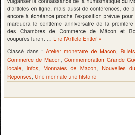
vulgariser la connaissance de la numismatique du Mâ
d’articles en ligne, mais aussi de conférences, de p
encore à échéance proche l’exposition prévue pour
marquera le centième anniversaire de la première 
des Chambres de Commerce de Mâcon et Bou
coupures furent …
Lire l'Article Entier »
Classé dans :
Atelier monetaire de Macon
,
Bille
Commerce de Macon
,
Commemoration Grande Gue
locale
,
Infos
,
Monnaies de Macon
,
Nouvelles d
Reponses
,
Une monnaie une histoire