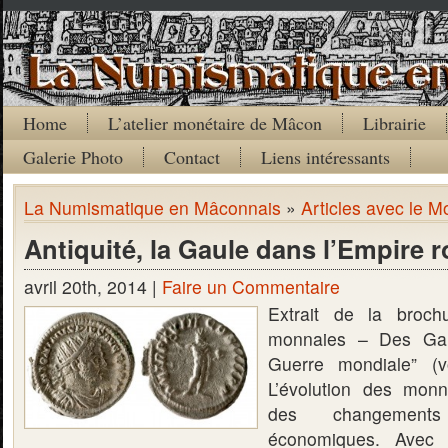
Home
L’atelier monétaire de Mâcon
Librairie
Galerie Photo
Contact
Liens intéressants
La Numismatique en Mâconnais
»
Articles avec le M
Antiquité, la Gaule dans l’Empire 
avril 20th, 2014 |
Faire un Commentaire
Extrait de la broc
monnaies – Des Gau
Guerre mondiale” (vo
L’évolution des mon
des changements
économiques. Avec 