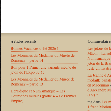
Articles récents
Commentaires
Bonnes Vacances d’été 2026 !
Les jetons de l
Mâcon : La solu
Les Monnaies du Médailler du Musée de
Numismatique
Romenay – partie 14
jeton de la B
Bon pour 1 Prime, une variante inédite du
reste un mystèr
jeton de l’Expo 37 ! :
La Jeanne d’Ar
Les Monnaies du Médailler du Musée de
médaille banal
Romenay – partie 13
en Mâconnais
d’Alexandre Mo
Héraldique et Numismatique – Les
(1/2) ?
Couronnes murales (partie 4 – Le Premier
Empire)
mg
dans
Les m
1 franc Morlon