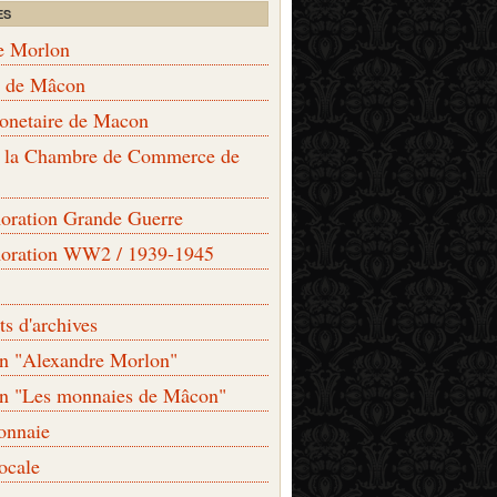
ES
e Morlon
s de Mâcon
monetaire de Macon
de la Chambre de Commerce de
ation Grande Guerre
ration WW2 / 1939-1945
s d'archives
on "Alexandre Morlon"
on "Les monnaies de Mâcon"
onnaie
locale