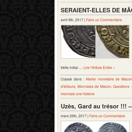
SERAIENT-ELLES DE MÂC
avril 9th, 2017 |
Faire un Commentaire
trèfle initial …
Lire l'Article Entier »
Classé dans :
Atelier monetaire de Maco
d'ailleurs
,
Monnaies de Macon
,
Questions 
monnaie une histoire
Uzès, Gard au trésor !!! 
mars 26th, 2017 |
Faire un Commentaire