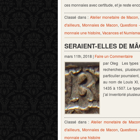
ces monnaies avec certitude, et je reste enco
Classé dans :
Atelier monetaire de Macon
d'ailleurs
,
Monnaies de Macon
,
Questions 
monnaie une histoire
,
Vacances et Numisma
SERAIENT-ELLES DE MÂC
mars 11th, 2018 |
Faire un Commentaire
par Oleg Les types fo
recherches, plusieu
particulier pourraien
au nom de Louis XI, ê
1435 à 1507. Le type 
j’ai inventorié plusi
Classé dans :
Atelier monetaire de Maco
d'ailleurs
,
Monnaies de Macon
,
Questions 
monnaie une histoire