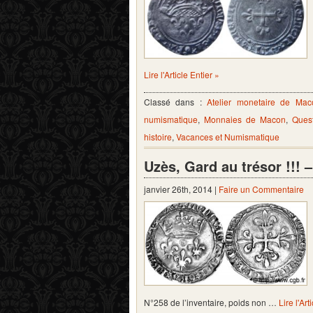
Lire l'Article Entier »
Classé dans :
Atelier monetaire de Mac
numismatique
,
Monnaies de Macon
,
Ques
histoire
,
Vacances et Numismatique
Uzès, Gard au trésor !!! 
janvier 26th, 2014 |
Faire un Commentaire
N°258 de l’inventaire, poids non …
Lire l'Art