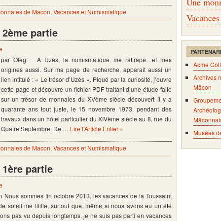
Une monna
onnaies de Macon
,
Vacances et Numismatique
Vacances
– 2ème partie
e
PARTENAR
par Oleg A Uzès, la numismatique me rattrape…et mes
Acme Coll
origines aussi. Sur ma page de recherche, apparaît aussi un
Archives 
lien intitulé : « Le trésor d’Uzès ». Piqué par la curiosité, j’ouvre
Mâcon
cette page et découvre un fichier PDF traitant d’une étude faite
sur un trésor de monnaies du XVème siècle découvert il y a
Groupeme
quarante ans tout juste, le 15 novembre 1973, pendant des
Archéolog
travaux dans un hôtel particulier du XIVème siècle au 8, rue du
Mâconnai
Quatre Septembre. De …
Lire l'Article Entier »
Musées d
onnaies de Macon
,
Vacances et Numismatique
 1ère partie
e
n Nous sommes fin octobre 2013, les vacances de la Toussaint
 de soleil me titille, surtout que, même si nous avons eu un été
ns pas vu depuis longtemps, je ne suis pas parti en vacances