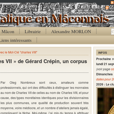
Co
de Mâcon
Librairie
Alexandre MORLON
Liens intéressants
vec le Mot-Clé "charles VIII"
INFOS
Prochaine 
s VII » de Gérard Crépin, un corpus
lundi 21 se
(voir page
co
Dimanches 
dates pour 
Par Oleg Nombreux sont ceux, amateurs comme
2026 : Le c
professionnels, qui ont des difficultés à distinguer les monnaies
au nom de Charles VII de celles au nom de Charles VIII, et pour
cause, des types monétaires identiques pour les divisionnaires
les plus communes, une qualité de production souvent très
moyenne, voire médiocre, et un nombre d’ateliers jamais égalé,
compliquent la tâche. Moi-même, j’ai mis du temps à attribuer