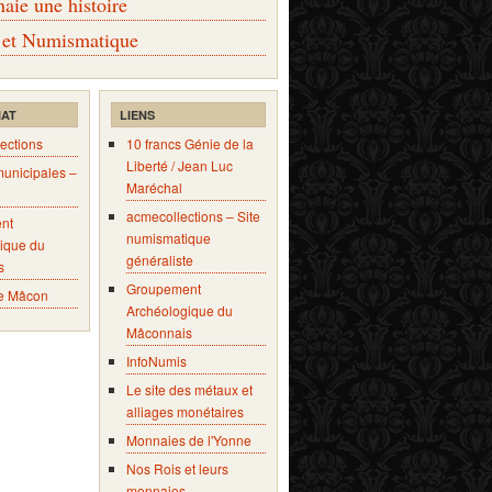
ie une histoire
 et Numismatique
IAT
LIENS
ections
10 francs Génie de la
Liberté / Jean Luc
municipales –
Maréchal
acmecollections – Site
nt
numismatique
ique du
généraliste
s
Groupement
e Mâcon
Archéologique du
Mâconnais
InfoNumis
Le site des métaux et
alliages monétaires
Monnaies de l'Yonne
Nos Rois et leurs
monnaies