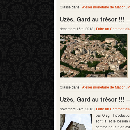
Classé dans :
Atelier monetaire de Macon
,
M
Uzès, Gard au trésor !!! 
décembre 15th, 2013 |
Faire un Commentair
Classé dans :
Atelier monetaire de Macon
,
M
Uzès, Gard au trésor !!! –
novembre 24th, 2013 |
Faire un Commentair
par Oleg Introductio
sont là, et le besoin
comme nous n’en avio