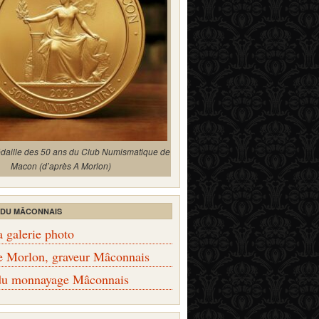
édaille des 50 ans du Club Numismatique de
Macon (d’après A Morlon)
 DU MÂCONNAIS
a galerie photo
e Morlon, graveur Mâconnais
 du monnayage Mâconnais