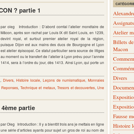
CATÉGORI
ON ? partie 1
Alexandr
Assignat
par oleg Introduction : D’abord comtal l’atelier monétaire de
Atelier 
Mâcon, après son rachat par Louis IX dit Saint Louis, en 1239,
devînt royal, et surtout premier atelier royal de la région,
Billets 
puisque Dijon est aux mains des ducs de Bourgogne et Lyon
Macon
est atelier épiscopal. Ce statut particulier sera source de litiges
au moment ou le transfert de l’atelier à Lyon prévu pour l’année
Commemor
1414, sera à l’ordre du jour, dès 1413. Ainsi Lyon, qui porte un
Commémo
Divers
n
,
Divers
,
Histoire locale
,
Leçons de numismatique
,
Monnaies
Document
- Reponses
,
Technique et metaux
,
Tresors et decouvertes
,
Une
Expositi
Expositi
– 4ème partie
Fausse m
par Oleg Introduction : Il y a bientôt trois ans je mettais en ligne
Histoire 
une série d’articles ayants pour sujet un gros de roi au nom de