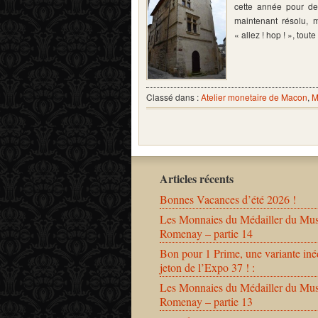
cette année pour d
maintenant résolu, m
« allez ! hop ! », tout
Classé dans :
Atelier monetaire de Macon
,
M
Articles récents
Bonnes Vacances d’été 2026 !
Les Monnaies du Médailler du Mu
Romenay – partie 14
Bon pour 1 Prime, une variante iné
jeton de l’Expo 37 ! :
Les Monnaies du Médailler du Mu
Romenay – partie 13