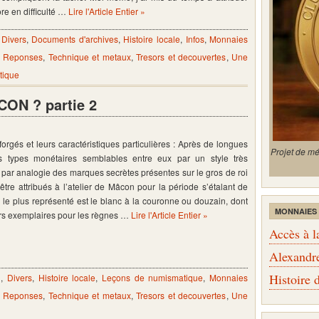
re en difficulté …
Lire l'Article Entier »
,
Divers
,
Documents d'archives
,
Histoire locale
,
Infos
,
Monnaies
- Reponses
,
Technique et metaux
,
Tresors et decouvertes
,
Une
tique
ON ? partie 2
rgés et leurs caractéristiques particulières : Après de longues
Projet de m
rs types monétaires semblables entre eux par un style très
t, par analogie des marques secrètes présentes sur le gros de roi
tre attribués à l’atelier de Mâcon pour la période s’étalant de
le plus représenté est le blanc à la couronne ou douzain, dont
MONNAIES
eurs exemplaires pour les règnes …
Lire l'Article Entier »
Accès à l
Alexandr
Histoire
n
,
Divers
,
Histoire locale
,
Leçons de numismatique
,
Monnaies
- Reponses
,
Technique et metaux
,
Tresors et decouvertes
,
Une