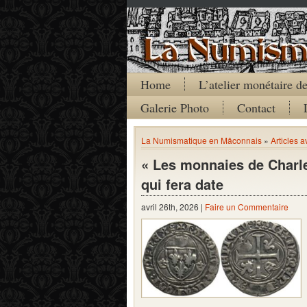
Home
L’atelier monétaire 
Galerie Photo
Contact
La Numismatique en Mâconnais
»
Articles a
« Les monnaies de Charle
qui fera date
avril 26th, 2026 |
Faire un Commentaire