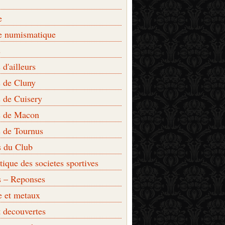
e
e numismatique
s
d'ailleurs
 de Cluny
 de Cuisery
 de Macon
 de Tournus
s du Club
que des societes sportives
s – Reponses
e et metaux
t decouvertes