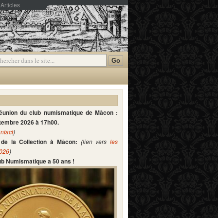
Articles
mmentaires
réunion du club numismatique de Mâcon :
ptembre 2026 à 17h00.
ntact
)
de la Collection à Mâcon:
(lien vers
les
2026
)
lub Numismatique a 50 ans !