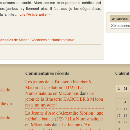
es raisons de santé. Alors comme mon problème médical est
es jambes n’y tiennent plus, il faut que je les dégourdisse,
e la famille …
Lire l'Article Entier »
ARCHIVES
Archives
onnaies de Macon
,
Vacances et Numismatique
Commentaires récents
Calendr
Les jetons de la Brasserie Karcher à
Mâcon : La solution ! (1/2) | La
L
M
sée de
Numismatique en Mâconnais
dans
Le
jeton de la Brasserie KARCHER à Mâcon
3
4
dite du
reste un mystère !
10
11
La Jeanne d’Arc d’Alexandre Morlon : une
17
18
sée de
médaille banale (2/2) ? | La Numismatique
24
25
en Mâconnais
dans
La Jeanne d’Arc
31