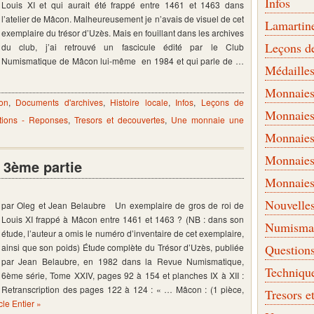
Infos
Louis XI et qui aurait été frappé entre 1461 et 1463 dans
l’atelier de Mâcon. Malheureusement je n’avais de visuel de cet
Lamartin
exemplaire du trésor d’Uzès. Mais en fouillant dans les archives
Leçons d
du club, j’ai retrouvé un fascicule édité par le Club
Numismatique de Mâcon lui-même en 1984 et qui parle de …
Médaille
Monnaies 
on
,
Documents d'archives
,
Histoire locale
,
Infos
,
Leçons de
Monnaies
tions - Reponses
,
Tresors et decouvertes
,
Une monnaie une
Monnaies
Monnaies
– 3ème partie
Monnaies
Nouvelle
par Oleg et Jean Belaubre Un exemplaire de gros de roi de
Louis XI frappé à Mâcon entre 1461 et 1463 ? (NB : dans son
Numismati
étude, l’auteur a omis le numéro d’inventaire de cet exemplaire,
ainsi que son poids) Étude complète du Trésor d’Uzès, publiée
Question
par Jean Belaubre, en 1982 dans la Revue Numismatique,
Techniqu
6ème série, Tome XXIV, pages 92 à 154 et planches IX à XII :
Retranscription des pages 122 à 124 : « … Mâcon : (1 pièce,
Tresors e
icle Entier »