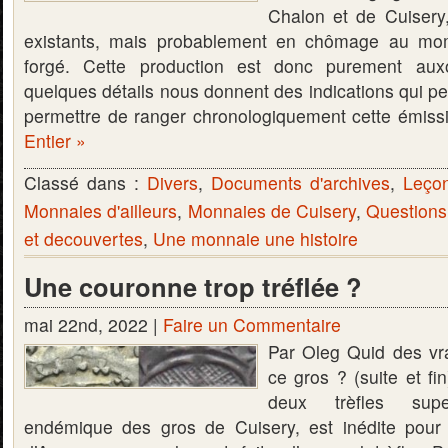
Chalon et de Cuisery
existants, mais probablement en chômage au mo
forgé. Cette production est donc purement aux
quelques détails nous donnent des indications qui p
permettre de ranger chronologiquement cette émis
Entier »
Classé dans :
Divers
,
Documents d'archives
,
Leço
Monnaies d'ailleurs
,
Monnaies de Cuisery
,
Questions
et decouvertes
,
Une monnaie une histoire
Une couronne trop tréflée ?
mai 22nd, 2022 |
Faire un Commentaire
Par Oleg Quid des vra
ce gros ? (suite et fi
deux trèfles sup
endémique des gros de Cuisery, est inédite pour l