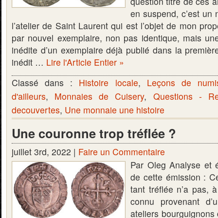
question titre de ces a
en suspend, c’est un 
l’atelier de Saint Laurent qui est l’objet de mon pro
par nouvel exemplaire, non pas identique, mais un
inédite d’un exemplaire déjà publié dans la première
inédit …
Lire l'Article Entier »
Classé dans :
Histoire locale
,
Leçons de numi
d'ailleurs
,
Monnaies de Cuisery
,
Questions - R
decouvertes
,
Une monnaie une histoire
Une couronne trop tréflée ?
juillet 3rd, 2022 |
Faire un Commentaire
Par Oleg Analyse et 
de cette émission : C
tant tréflée n’a pas, 
connu provenant d’
ateliers bourguignons 