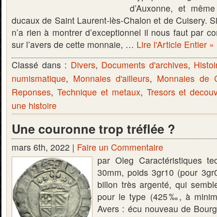
d’Auxonne, et même 
ducaux de Saint Laurent-lès-Chalon et de Cuisery. Si
n’a rien à montrer d’exceptionnel il nous faut par co
sur l’avers de cette monnaie, …
Lire l'Article Entier »
Classé dans :
Divers
,
Documents d'archives
,
Histoi
numismatique
,
Monnaies d'ailleurs
,
Monnaies de C
Reponses
,
Technique et metaux
,
Tresors et decou
une histoire
Une couronne trop tréflée ?
mars 6th, 2022 |
Faire un Commentaire
par Oleg Caractéristiques te
30mm, poids 3gr10 (pour 3gr0
billon très argenté, qui sembl
pour le type (425‰, à minima
Avers : écu nouveau de Bour