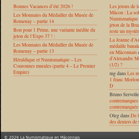
Bonnes Vacances d’été 2026 !
Les jetons de l
Mâcon : La solu
Les Monnaies du Médailler du Musée de
Numismatique
Romenay – partie 14
jeton de la B
Bon pour 1 Prime, une variante inédite du
reste un mystèr
jeton de l’Expo 37 ! :
La Jeanne d’Ar
Les Monnaies du Médailler du Musée de
médaille banal
Romenay – partie 13
en Mâconnais
d’Alexandre Mo
Héraldique et Numismatique – Les
(1/2) ?
Couronnes murales (partie 4 – Le Premier
Empire)
mg
dans
Les m
1 franc Morlon
D
Bruno Servolle
contremarques 
contremarquée
Oleg
dans
De l
des deniers de
© 2026 La Numismatique en Mâconnais