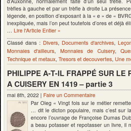
d’Auxonne, normalement faite d’un seul trèfle. P
trèfles à gauche et par un trèfle à droite La présence
légende, en position d’exposant à la « e » de « BVR
inexpliquée, mais l’on peut toutefois d’ores et déjà é
…
Lire l'Article Entier »
Classé dans :
Divers
,
Documents d'archives
,
Leço
Monnaies d'ailleurs
,
Monnaies de Cuisery
,
Que
Technique et metaux
,
Tresors et decouvertes
,
Une mo
PHILIPPE A-T-IL FRAPPÉ SUR LE 
A CUISERY EN 1419 – partie 3
mai 8th, 2022 |
Faire un Commentaire
Par Oleg « Vingt fois sur le métier remet
… dit le dicton populaire, mais c’est sur l
encore l’ouvrage de Françoise Dumas Dub
a beau potasser et repotasser un livre, i