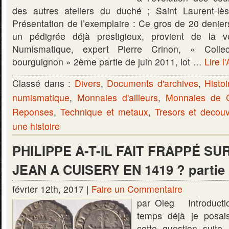
des autres ateliers du duché ; Saint Laurent-lès
Présentation de l’exemplaire : Ce gros de 20 deniers
un pédigrée déjà prestigieux, provient de la
Numismatique, expert Pierre Crinon, « Colle
bourguignon » 2ème partie de juin 2011, lot …
Lire l
Classé dans :
Divers
,
Documents d'archives
,
Histoi
numismatique
,
Monnaies d'ailleurs
,
Monnaies de C
Reponses
,
Technique et metaux
,
Tresors et decou
une histoire
PHILIPPE A-T-IL FAIT FRAPPÉ SU
JEAN A CUISERY EN 1419 ? partie 
février 12th, 2017 |
Faire un Commentaire
par Oleg Introductio
temps déjà je posai
cette question suite