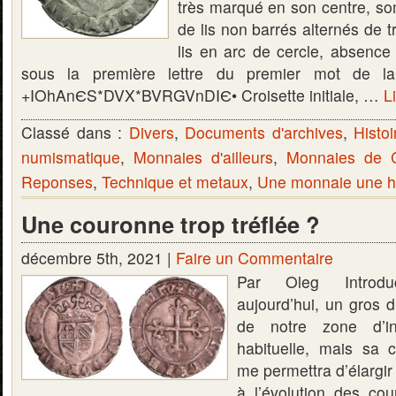
très marqué en son centre, s
de lis non barrés alternés de t
lis en arc de cercle, absence d
sous la première lettre du premier mot de l
+IOhAnЄS*DVX*BVRGVnDIЄ• Croisette initiale, …
Li
Classé dans :
Divers
,
Documents d'archives
,
Histoi
numismatique
,
Monnaies d'ailleurs
,
Monnaies de C
Reponses
,
Technique et metaux
,
Une monnaie une hi
Une couronne trop tréflée ?
décembre 5th, 2021 |
Faire un Commentaire
Par Oleg Introdu
aujourd’hui, un gros 
de notre zone d’in
habituelle, mais sa c
me permettra d’élargir 
à l’évolution des co