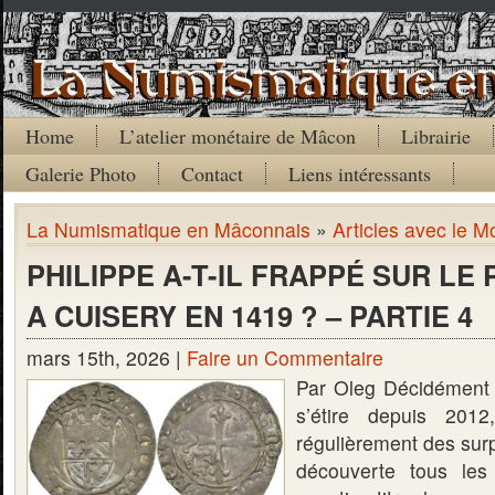
Home
L’atelier monétaire de Mâcon
Librairie
Galerie Photo
Contact
Liens intéressants
La Numismatique en Mâconnais
»
Articles avec le M
PHILIPPE A-T-IL FRAPPÉ SUR LE 
A CUISERY EN 1419 ? – PARTIE 4
mars 15th, 2026 |
Faire un Commentaire
Par Oleg Décidément c
s’étire depuis 201
régulièrement des surp
découverte tous le