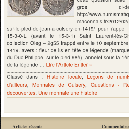
gros ci-
http://www.numismati
maconnais.fr/2012/02/ph
sur-le-pied-de-jean-a-cuisery-en-1419/ pour rappel 
15-3-0-L (avant le 15-3-1) Saint Laurent-lès-
collection Oleg – 2g55 frappé entre le 10 septembre
1419. avers : fleur de lis en tête de légende (marqu
du Duc Philippe, sur le pied 96è), annelet sous la 1è
de la légende …
Lire l'Article Entier »
Classé dans :
Histoire locale
,
Leçons de numi
d'ailleurs
,
Monnaies de Cuisery
,
Questions - R
decouvertes
,
Une monnaie une histoire
Articles récents
Commentaires