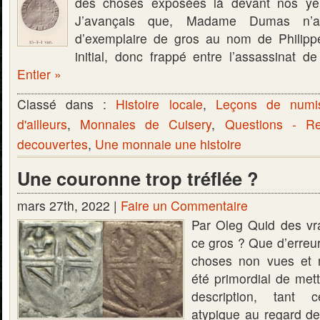
des choses exposées là devant nos yeu
J’avançais que, Madame Dumas n’av
d’exemplaire de gros au nom de Philippe
initial, donc frappé entre l’assassinat 
Entier »
Classé dans :
Histoire locale
,
Leçons de numi
d'ailleurs
,
Monnaies de Cuisery
,
Questions - R
decouvertes
,
Une monnaie une histoire
Une couronne trop tréflée ?
mars 27th, 2022 |
Faire un Commentaire
Par Oleg Quid des vra
ce gros ? Que d’erreu
choses non vues et re
été primordial de met
description, tant 
atypique au regard de