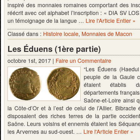
inspiré des monnaies romaines comportant des inscri
réécrit avec cet alphabet l’inscription : « DIA SV LO
un témoignage de la langue …
Lire l'Article Entier »
Classé dans :
Histoire locale
,
Monnaies de Macon
Les Éduens (1ère partie)
octobre 1st, 2017 |
Faire un Commentaire
“Les Éduens (Haedui 
peuple de la Gaule c
étaient établis 
départements français 
Saône-et-Loire ainsi 
la Côte-d’Or et à l’est de celui de l’Allier. Bibracte é
disposaient des riches terres de la partie occiden
Saône. Leurs voisins et ennemis étaient les Séquanes
les Arvernes au sud-ouest. …
Lire l'Article Entier »