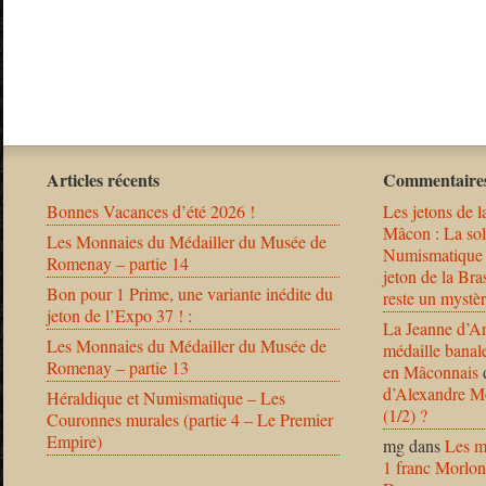
Articles récents
Commentaires
Bonnes Vacances d’été 2026 !
Les jetons de l
Mâcon : La solu
Les Monnaies du Médailler du Musée de
Numismatique
Romenay – partie 14
jeton de la B
Bon pour 1 Prime, une variante inédite du
reste un mystèr
jeton de l’Expo 37 ! :
La Jeanne d’Ar
Les Monnaies du Médailler du Musée de
médaille banal
Romenay – partie 13
en Mâconnais
d’Alexandre Mo
Héraldique et Numismatique – Les
(1/2) ?
Couronnes murales (partie 4 – Le Premier
Empire)
mg
dans
Les m
1 franc Morlon