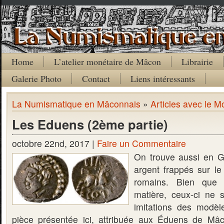
Home
L’atelier monétaire de Mâcon
Librairie
Galerie Photo
Contact
Liens intéressants
La Numismatique en Mâconnais
»
Articles avec le M
Les Eduens (2ème partie)
octobre 22nd, 2017 |
Faire un Commentaire
On trouve aussi en G
argent frappés sur l
romains. Bien que
matière, ceux-ci ne 
imitations des modèle
pièce présentée ici, attribuée aux Éduens de Mâc