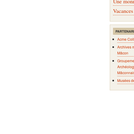
Une monna
Vacances
PARTENAR
Acme Coll
Archives 
Mâcon
Groupeme
Archéolog
Mâconnai
Musées d