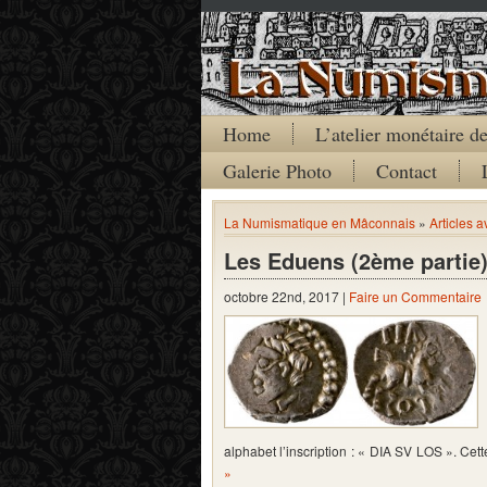
Home
L’atelier monétaire 
Galerie Photo
Contact
La Numismatique en Mâconnais
»
Articles 
Les Eduens (2ème partie
octobre 22nd, 2017 |
Faire un Commentaire
alphabet l’inscription : « DIA SV LOS ». C
»