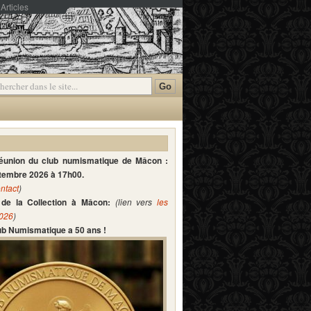
Articles
mmentaires
réunion du club numismatique de Mâcon :
ptembre 2026 à 17h00.
ntact
)
de la Collection à Mâcon:
(lien vers
les
2026
)
lub Numismatique a 50 ans !