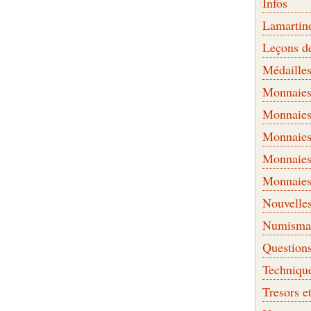
Infos
Lamartin
Leçons d
Médaille
Monnaies 
Monnaies
Monnaies
Monnaies
Monnaies
Nouvelle
Numismati
Question
Techniqu
Tresors e