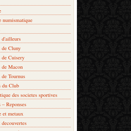
e
e numismatique
s
d'ailleurs
 de Cluny
 de Cuisery
 de Macon
 de Tournus
s du Club
que des societes sportives
s – Reponses
e et metaux
t decouvertes