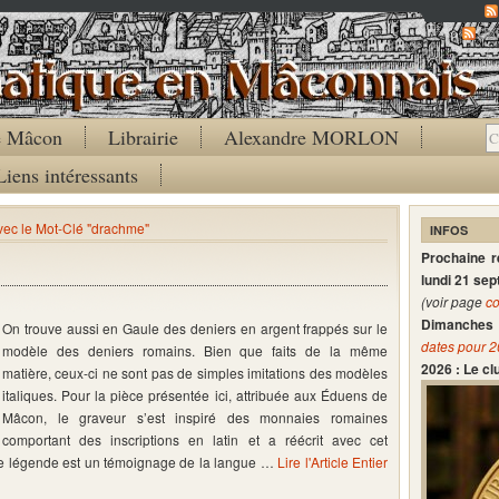
Co
de Mâcon
Librairie
Alexandre MORLON
Liens intéressants
avec le Mot-Clé "drachme"
INFOS
Prochaine 
)
lundi 21 se
(voir page
co
Dimanches 
On trouve aussi en Gaule des deniers en argent frappés sur le
dates pour 
modèle des deniers romains. Bien que faits de la même
2026 : Le c
matière, ceux-ci ne sont pas de simples imitations des modèles
italiques. Pour la pièce présentée ici, attribuée aux Éduens de
Mâcon, le graveur s’est inspiré des monnaies romaines
comportant des inscriptions en latin et a réécrit avec cet
ette légende est un témoignage de la langue …
Lire l'Article Entier