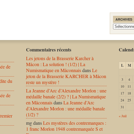
ARCHIVES
Archives
Commentaires récents
Calendr
Les jetons de la Brasserie Karcher à
Mâcon : La solution ! (1/2) | La
L
M
sée de
Numismatique en Mâconnais
dans
Le
jeton de la Brasserie KARCHER à Mâcon
3
4
dite du
reste un mystère !
10
11
La Jeanne d’Arc d’Alexandre Morlon : une
17
18
sée de
médaille banale (2/2) ? | La Numismatique
24
25
en Mâconnais
dans
La Jeanne d’Arc
31
d’Alexandre Morlon : une médaille banale
(1/2) ?
Premier
« Juil
mg
dans
Les mystères des contremarques :
1 franc Morlon 1948 contremarquée S et