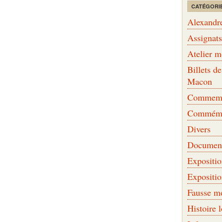
CATÉGORI
Alexandr
Assignat
Atelier 
Billets 
Macon
Commemor
Commémo
Divers
Document
Expositi
Expositi
Fausse m
Histoire 