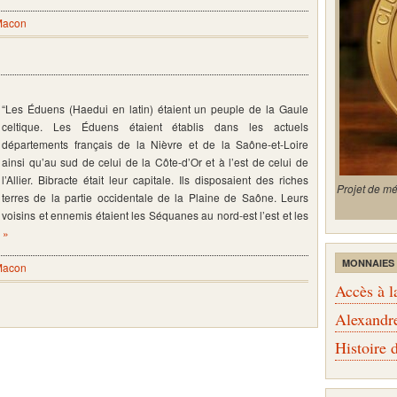
Macon
“Les Éduens (Haedui en latin) étaient un peuple de la Gaule
celtique. Les Éduens étaient établis dans les actuels
départements français de la Nièvre et de la Saône-et-Loire
ainsi qu’au sud de celui de la Côte-d’Or et à l’est de celui de
l’Allier. Bibracte était leur capitale. Ils disposaient des riches
Projet de m
terres de la partie occidentale de la Plaine de Saône. Leurs
voisins et ennemis étaient les Séquanes au nord-est l’est et les
r »
MONNAIES
Macon
Accès à l
Alexandr
Histoire