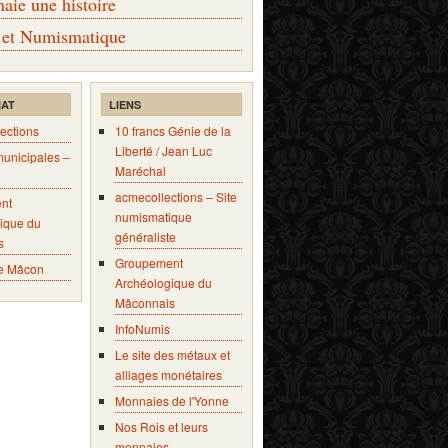
ie une histoire
 et Numismatique
IAT
LIENS
ections
10 francs Génie de la
Liberté / Jean Luc
municipales –
Maréchal
acmecollections – Site
nt
numismatique
ique du
généraliste
s
Groupement
e Mâcon
Archéologique du
Mâconnais
InfoNumis
Le site des métaux et
alliages monétaires
Monnaies de l'Yonne
Nos Rois et leurs
monnaies