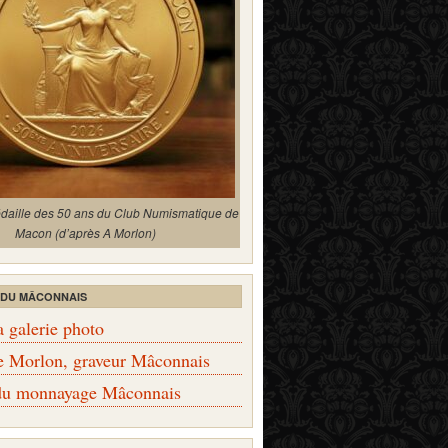
édaille des 50 ans du Club Numismatique de
Macon (d’après A Morlon)
 DU MÂCONNAIS
a galerie photo
e Morlon, graveur Mâconnais
 du monnayage Mâconnais