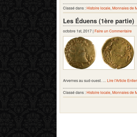
Classé dans :
Histoire locale
,
Monnaies de 
Les Éduens (1ère partie)
octobre 1st, 2017 |
Faire un Commentaire
Arvernes au sud-ouest. …
Lire l'Article Entie
Classé dans :
Histoire locale
,
Monnaies de 