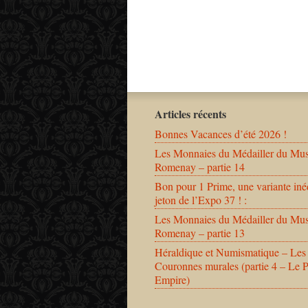
Articles récents
Bonnes Vacances d’été 2026 !
Les Monnaies du Médailler du Mu
Romenay – partie 14
Bon pour 1 Prime, une variante iné
jeton de l’Expo 37 ! :
Les Monnaies du Médailler du Mu
Romenay – partie 13
Héraldique et Numismatique – Les
Couronnes murales (partie 4 – Le 
Empire)