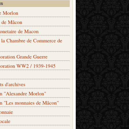
ES
e Morlon
s de Mâcon
monetaire de Macon
de la Chambre de Commerce de
ation Grande Guerre
ration WW2 / 1939-1945
s d'archives
on "Alexandre Morlon"
on "Les monnaies de Mâcon"
onnaie
locale