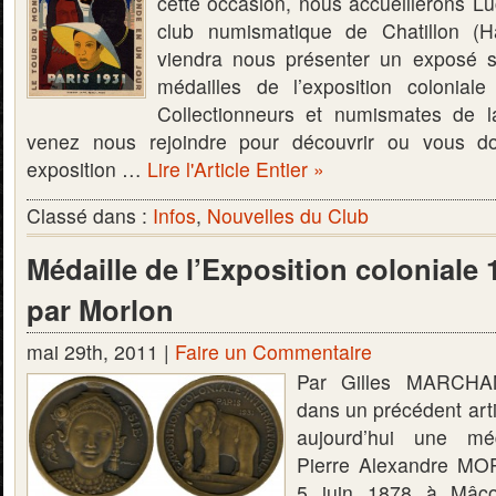
cette occasion, nous accueillerons L
club numismatique de Chatillon (H
viendra nous présenter un exposé s
médailles de l’exposition colonial
Collectionneurs et numismates de 
venez nous rejoindre pour découvrir ou vous d
exposition …
Lire l'Article Entier »
Classé dans :
Infos
,
Nouvelles du Club
Médaille de l’Exposition coloniale 
par Morlon
mai 29th, 2011 |
Faire un Commentaire
Par Gilles MARCH
dans un précédent arti
aujourd’hui une méd
Pierre Alexandre MO
5 juin 1878 à Mâco