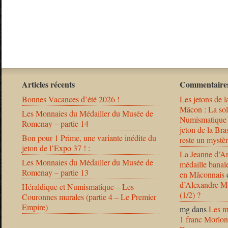
Articles récents
Commentaires
Bonnes Vacances d’été 2026 !
Les jetons de l
Mâcon : La solu
Les Monnaies du Médailler du Musée de
Numismatique
Romenay – partie 14
jeton de la B
Bon pour 1 Prime, une variante inédite du
reste un mystèr
jeton de l’Expo 37 ! :
La Jeanne d’Ar
Les Monnaies du Médailler du Musée de
médaille banal
Romenay – partie 13
en Mâconnais
d’Alexandre Mo
Héraldique et Numismatique – Les
(1/2) ?
Couronnes murales (partie 4 – Le Premier
Empire)
mg
dans
Les m
1 franc Morlon