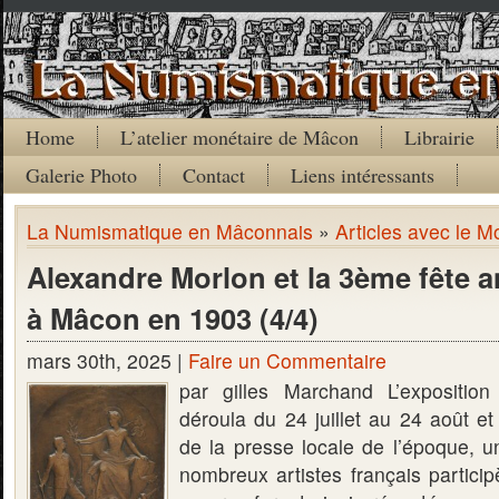
Home
L’atelier monétaire de Mâcon
Librairie
Galerie Photo
Contact
Liens intéressants
La Numismatique en Mâconnais
»
Articles avec le M
Alexandre Morlon et la 3ème fête an
à Mâcon en 1903 (4/4)
mars 30th, 2025 |
Faire un Commentaire
par gilles Marchand L’expositio
déroula du 24 juillet au 24 août et
de la presse locale de l’époque, u
nombreux artistes français partici