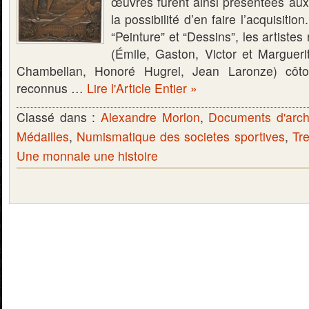
œuvres furent ainsi présentées aux 
la possibilité d’en faire l’acquisitio
“Peinture” et “Dessins”, les artist
(Émile, Gaston, Victor et Marguer
Chambellan, Honoré Hugrel, Jean Laronze) côto
reconnus …
Lire l'Article Entier »
Classé dans :
Alexandre Morlon
,
Documents d'arch
Médailles
,
Numismatique des societes sportives
,
Tr
Une monnaie une histoire