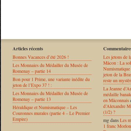
Articles récents
Commentaires
Bonnes Vacances d’été 2026 !
Les jetons de l
Mâcon : La solu
Les Monnaies du Médailler du Musée de
Numismatique
Romenay – partie 14
jeton de la B
Bon pour 1 Prime, une variante inédite du
reste un mystèr
jeton de l’Expo 37 ! :
La Jeanne d’Ar
Les Monnaies du Médailler du Musée de
médaille banal
Romenay – partie 13
en Mâconnais
d’Alexandre Mo
Héraldique et Numismatique – Les
(1/2) ?
Couronnes murales (partie 4 – Le Premier
Empire)
mg
dans
Les m
1 franc Morlon