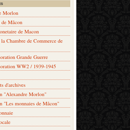
ES
e Morlon
s de Mâcon
monetaire de Macon
de la Chambre de Commerce de
ation Grande Guerre
ration WW2 / 1939-1945
s d'archives
on "Alexandre Morlon"
on "Les monnaies de Mâcon"
onnaie
locale