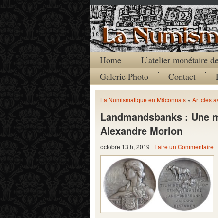
Home
L’atelier monétaire 
Galerie Photo
Contact
La Numismatique en Mâconnais
»
Articles 
Landmandsbanks : Une mé
Alexandre Morlon
octobre 13th, 2019 |
Faire un Commentaire