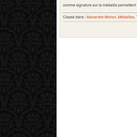
comme signature sur la médaille permetten
Classé dans :
Alexandre Morlon
,
Médailles
,