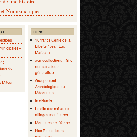
ie une histoire
 et Numismatique
IAT
LIENS
ections
10 francs Génie de la
Liberté / Jean Luc
municipales –
Maréchal
acmecollections – Site
nt
numismatique
ique du
généraliste
s
Groupement
e Mâcon
Archéologique du
Mâconnais
InfoNumis
Le site des métaux et
alliages monétaires
Monnaies de l'Yonne
Nos Rois et leurs
monnaies