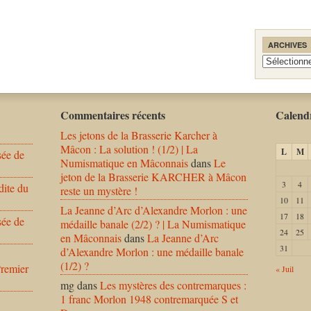
ARCHIVES
Archives
Commentaires récents
Calendr
Les jetons de la Brasserie Karcher à
Mâcon : La solution ! (1/2) | La
L
M
sée de
Numismatique en Mâconnais
dans
Le
jeton de la Brasserie KARCHER à Mâcon
3
4
dite du
reste un mystère !
10
11
La Jeanne d’Arc d’Alexandre Morlon : une
17
18
sée de
médaille banale (2/2) ? | La Numismatique
24
25
en Mâconnais
dans
La Jeanne d’Arc
31
d’Alexandre Morlon : une médaille banale
(1/2) ?
Premier
« Juil
mg
dans
Les mystères des contremarques :
1 franc Morlon 1948 contremarquée S et