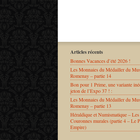
Articles récents
Bonnes Vacances d’été 2026 !
Les Monnaies du Médailler du Mu
Romenay – partie 14
Bon pour 1 Prime, une variante iné
jeton de l’Expo 37 ! :
Les Monnaies du Médailler du Mu
Romenay – partie 13
Héraldique et Numismatique – Les
Couronnes murales (partie 4 – Le 
Empire)