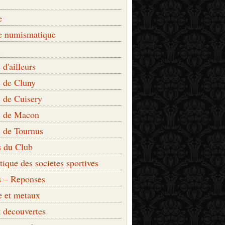
e
e numismatique
s
d'ailleurs
 de Cluny
 de Cuisery
 de Macon
 de Tournus
s du Club
que des societes sportives
s – Reponses
e et metaux
t decouvertes