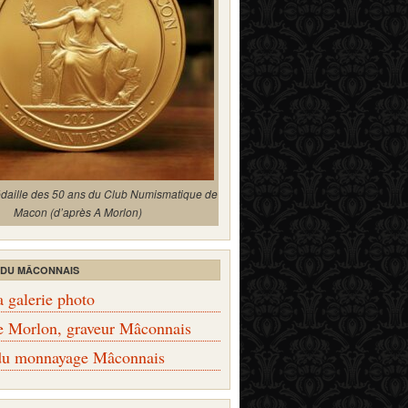
édaille des 50 ans du Club Numismatique de
Macon (d’après A Morlon)
 DU MÂCONNAIS
a galerie photo
e Morlon, graveur Mâconnais
 du monnayage Mâconnais