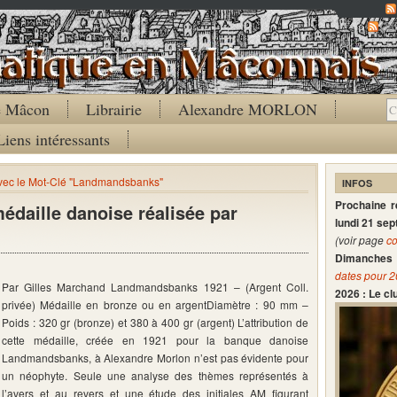
Co
de Mâcon
Librairie
Alexandre MORLON
Liens intéressants
avec le Mot-Clé "Landmandsbanks"
INFOS
Prochaine 
daille danoise réalisée par
lundi 21 se
(voir page
co
Dimanches 
dates pour 
Par Gilles Marchand Landmandsbanks 1921 – (Argent Coll.
2026 : Le c
privée) Médaille en bronze ou en argentDiamètre : 90 mm –
Poids : 320 gr (bronze) et 380 à 400 gr (argent) L’attribution de
cette médaille, créée en 1921 pour la banque danoise
Landmandsbanks, à Alexandre Morlon n’est pas évidente pour
un néophyte. Seule une analyse des thèmes représentés à
l’avers et au revers et une étude des initiales AM figurant