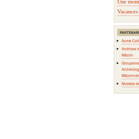
Une monna
Vacances
PARTENAR
Acme Coll
Archives 
Mâcon
Groupeme
Archéolog
Mâconnai
Musées d