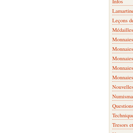
Infos
Lamartin
Leçons d
Médaille
Monnaies 
Monnaies
Monnaies
Monnaies
Monnaies
Nouvelle
Numismati
Question
Techniqu
Tresors e