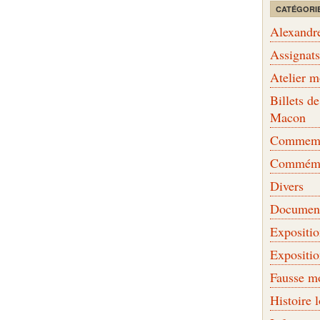
CATÉGORI
Alexandr
Assignat
Atelier 
Billets 
Macon
Commemor
Commémo
Divers
Document
Expositi
Expositi
Fausse m
Histoire 