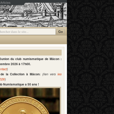
Articles
mmentaires
réunion du club numismatique de Mâcon :
ptembre 2026 à 17h00.
ntact
)
de la Collection à Mâcon:
(lien vers
les
2026
)
lub Numismatique a 50 ans !