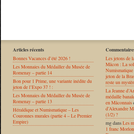
Articles récents
Commentaires
Bonnes Vacances d’été 2026 !
Les jetons de l
Mâcon : La solu
Les Monnaies du Médailler du Musée de
Numismatique
Romenay – partie 14
jeton de la B
Bon pour 1 Prime, une variante inédite du
reste un mystèr
jeton de l’Expo 37 ! :
La Jeanne d’Ar
Les Monnaies du Médailler du Musée de
médaille banal
Romenay – partie 13
en Mâconnais
d’Alexandre Mo
Héraldique et Numismatique – Les
(1/2) ?
Couronnes murales (partie 4 – Le Premier
Empire)
mg
dans
Les m
1 franc Morlon