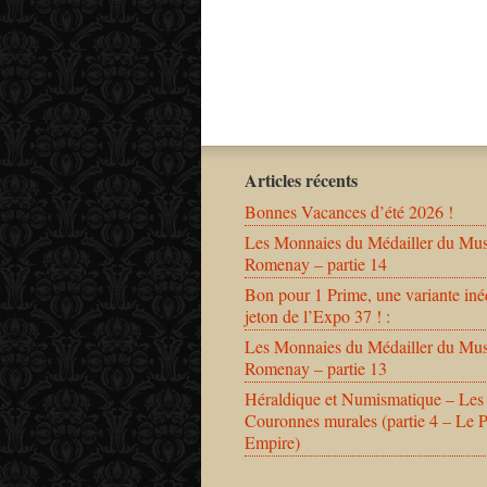
Articles récents
Bonnes Vacances d’été 2026 !
Les Monnaies du Médailler du Mu
Romenay – partie 14
Bon pour 1 Prime, une variante iné
jeton de l’Expo 37 ! :
Les Monnaies du Médailler du Mu
Romenay – partie 13
Héraldique et Numismatique – Les
Couronnes murales (partie 4 – Le 
Empire)