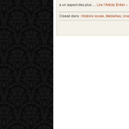
a un aspect des plus …
Lire l'Article Entier »
Classé dans :
Histoire locale
,
Médailles
,
Une