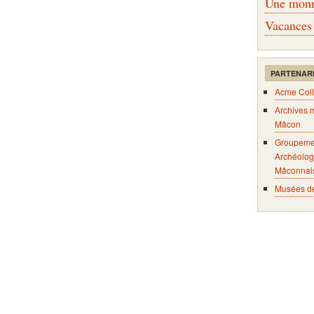
Une monna
Vacances
PARTENAR
Acme Coll
Archives 
Mâcon
Groupeme
Archéolog
Mâconnai
Musées d