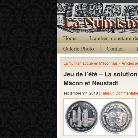
Home
L’atelier monétaire 
Galerie Photo
Contact
La Numismatique en Mâconnais
»
Articles a
Jeu de l’été – La solutio
Mâcon et Neustadt
septembre 9th, 2018 |
Faire un Commentair