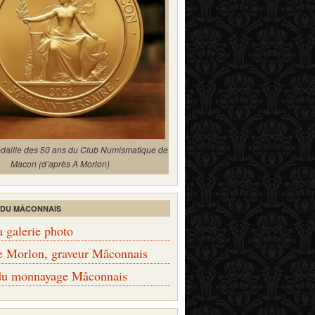
édaille des 50 ans du Club Numismatique de
Macon (d’après A Morlon)
 DU MÂCONNAIS
a galerie photo
e Morlon, graveur Mâconnais
 du monnayage Mâconnais