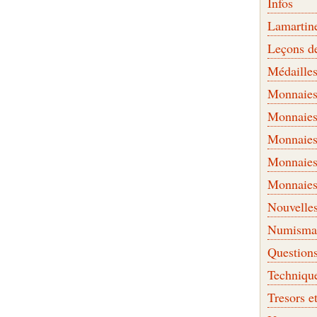
Infos
Lamartin
Leçons d
Médaille
Monnaies 
Monnaies
Monnaies
Monnaies
Monnaies
Nouvelle
Numismati
Question
Techniqu
Tresors e