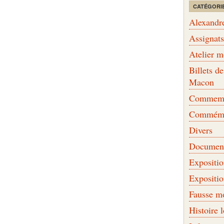
CATÉGORI
Alexandr
Assignat
Atelier 
Billets 
Macon
Commemor
Commémo
Divers
Document
Expositi
Expositi
Fausse m
Histoire 