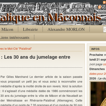
Co
de Mâcon
Librairie
Alexandre MORLON
Liens intéressants
vec le Mot-Clé "Palatinat"
INFOS
Prochaine 
n : Les 30 ans du jumelage entre
lundi 21 se
(voir page
co
Dimanches 
e
dates pour 
Par Gilles Marchand Le dernier article de la saison passée
2026 : Le c
vous proposait un petit jeu et vous aviez à reconnaitre une
médaille d’après la moitié droite de son revers. Voici la solution
: Il s’agissait d’une médaille datée de 1986 commémorant les
30 ans du jumelage entre la ville de Mâcon et de Neustadt an
der Weinstrasse en Rhénanie-Palatinat (Allemagne). Cette
médaille d’un poids de 7,35 grammes et d’un module de 30 mm