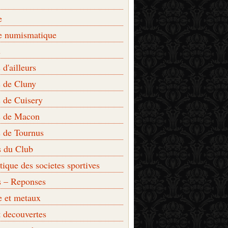
e
e numismatique
s
d'ailleurs
 de Cluny
 de Cuisery
 de Macon
 de Tournus
s du Club
que des societes sportives
s – Reponses
e et metaux
t decouvertes