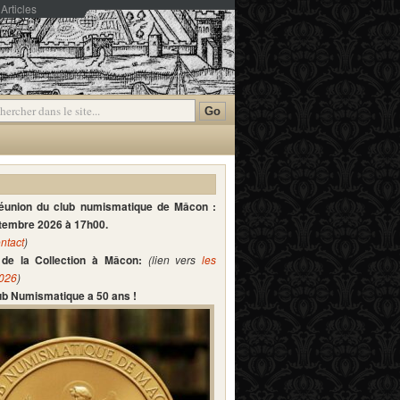
Articles
mmentaires
réunion du club numismatique de Mâcon :
ptembre 2026 à 17h00.
ntact
)
de la Collection à Mâcon:
(lien vers
les
2026
)
lub Numismatique a 50 ans !