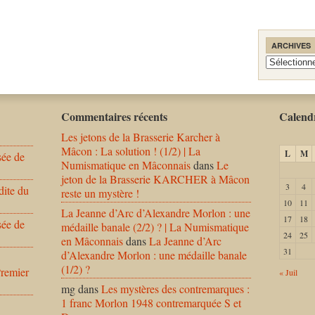
ARCHIVES
Archives
Commentaires récents
Calendr
Les jetons de la Brasserie Karcher à
Mâcon : La solution ! (1/2) | La
L
M
sée de
Numismatique en Mâconnais
dans
Le
jeton de la Brasserie KARCHER à Mâcon
3
4
dite du
reste un mystère !
10
11
La Jeanne d’Arc d’Alexandre Morlon : une
17
18
sée de
médaille banale (2/2) ? | La Numismatique
24
25
en Mâconnais
dans
La Jeanne d’Arc
31
d’Alexandre Morlon : une médaille banale
(1/2) ?
Premier
« Juil
mg
dans
Les mystères des contremarques :
1 franc Morlon 1948 contremarquée S et