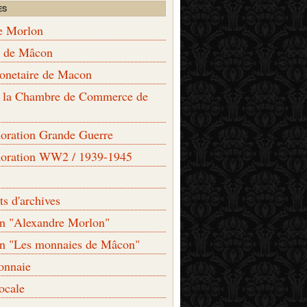
ES
e Morlon
s de Mâcon
monetaire de Macon
de la Chambre de Commerce de
ation Grande Guerre
ration WW2 / 1939-1945
s d'archives
on "Alexandre Morlon"
on "Les monnaies de Mâcon"
onnaie
locale