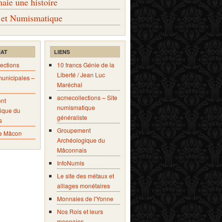
ie une histoire
 et Numismatique
IAT
LIENS
ections
10 francs Génie de la
Liberté / Jean Luc
municipales –
Maréchal
acmecollections – Site
nt
numismatique
ique du
généraliste
s
Groupement
e Mâcon
Archéologique du
Mâconnais
InfoNumis
Le site des métaux et
alliages monétaires
Monnaies de l'Yonne
Nos Rois et leurs
monnaies