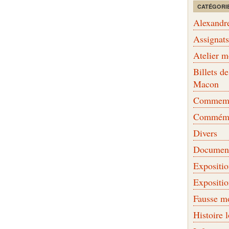
CATÉGORI
Alexandr
Assignat
Atelier 
Billets 
Macon
Commemor
Commémo
Divers
Document
Expositi
Expositi
Fausse m
Histoire 