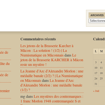
ARCHIVES
Archives
Commentaires récents
Calendr
Les jetons de la Brasserie Karcher à
Mâcon : La solution ! (1/2) | La
L
M
sée de
Numismatique en Mâconnais
dans
Le
jeton de la Brasserie KARCHER à Mâcon
3
4
dite du
reste un mystère !
10
11
La Jeanne d’Arc d’Alexandre Morlon : une
17
18
sée de
médaille banale (2/2) ? | La Numismatique
24
25
en Mâconnais
dans
La Jeanne d’Arc
31
d’Alexandre Morlon : une médaille banale
(1/2) ?
Premier
« Juil
mg
dans
Les mystères des contremarques :
1 franc Morlon 1948 contremarquée S et