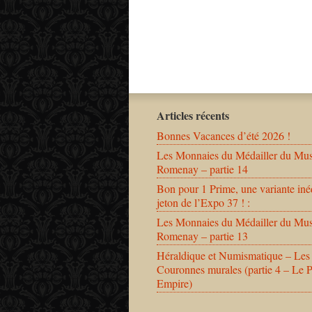
Articles récents
Bonnes Vacances d’été 2026 !
Les Monnaies du Médailler du Mu
Romenay – partie 14
Bon pour 1 Prime, une variante iné
jeton de l’Expo 37 ! :
Les Monnaies du Médailler du Mu
Romenay – partie 13
Héraldique et Numismatique – Les
Couronnes murales (partie 4 – Le 
Empire)