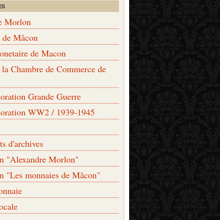
ES
e Morlon
s de Mâcon
monetaire de Macon
de la Chambre de Commerce de
ation Grande Guerre
ration WW2 / 1939-1945
s d'archives
on "Alexandre Morlon"
on "Les monnaies de Mâcon"
onnaie
locale