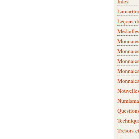
Infos
Lamartin
Leçons d
Médaille
Monnaies 
Monnaies
Monnaies
Monnaies
Monnaies
Nouvelle
Numismati
Question
Techniqu
Tresors e