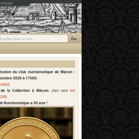
Articles
mmentaires
réunion du club numismatique de Mâcon :
ptembre 2026 à 17h00.
ntact
)
de la Collection à Mâcon:
(lien vers
les
2026
)
lub Numismatique a 50 ans !