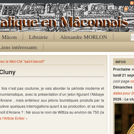
Co
de Mâcon
Librairie
Alexandre MORLON
Liens intéressants
vec le Mot-Clé "saint benoit"
INFOS
Prochaine 
 Cluny
lundi 21 se
(voir page
co
Dimanches 
e fois n’est pas coutume, je vais aborder la période moderne et
dates pour 
numismatique, avec la présentation d’un jeton figurant l’Abbaye
2026 : Le c
Aniane , mais antérieur aux jetons touristiques produits par la
ulève quelques interrogations quant à sa production, et sa mise
noît d’Aniane ? : Né sous le nom de Wittiza au environ de 750 (la
e l'Article Entier »