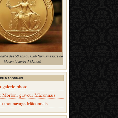
édaille des 50 ans du Club Numismatique de
Macon (d’après A Morlon)
 DU MÂCONNAIS
a galerie photo
e Morlon, graveur Mâconnais
 du monnayage Mâconnais