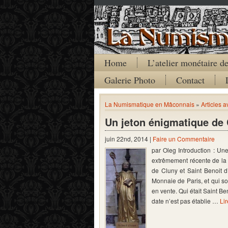
Home
L’atelier monétaire 
Galerie Photo
Contact
La Numismatique en Mâconnais
»
Articles a
Un jeton énigmatique de
juin 22nd, 2014 |
Faire un Commentaire
par Oleg Introduction : Un
extrêmement récente de la 
de Cluny et Saint Benoit d’
Monnaie de Paris, et qui so
en vente. Qui était Saint Be
date n’est pas établie …
Lir