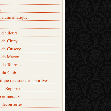
e
e numismatique
s
d'ailleurs
 de Cluny
 de Cuisery
 de Macon
 de Tournus
s du Club
que des societes sportives
s – Reponses
e et metaux
t decouvertes