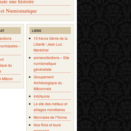
ie une histoire
 et Numismatique
IAT
LIENS
ections
10 francs Génie de la
Liberté / Jean Luc
municipales –
Maréchal
acmecollections – Site
nt
numismatique
ique du
généraliste
s
Groupement
e Mâcon
Archéologique du
Mâconnais
InfoNumis
Le site des métaux et
alliages monétaires
Monnaies de l'Yonne
Nos Rois et leurs
monnaies