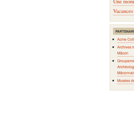
Une monna
Vacances
PARTENAR
Acme Coll
Archives 
Mâcon
Groupeme
Archéolog
Mâconnai
Musées d