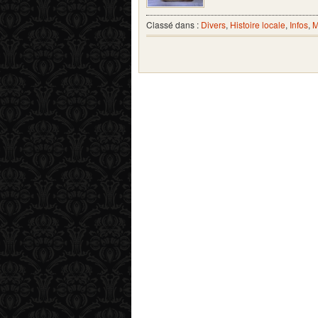
Classé dans :
Divers
,
Histoire locale
,
Infos
,
M