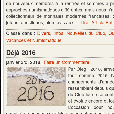
de nouveaux membres à la rentrée et sommes à pr
approches numismatiques différentes, mais nous n’a
collectionneur de monnaies modernes françaises,
jetons touristiques, alors avis aux …
Lire l'Article Ent
Classé dans :
Divers
,
Infos
,
Nouvelles du Club
,
Qu
Vacances et Numismatique
Déjà 2016
janvier 3rd, 2016 |
Faire un Commentaire
Par Oleg 2016, arrive
tout comme 2015 l’av
changements d’année
ressemblent depuis qu
du Club lui ne se con
et évolue encore et to
L’occasion pour no
quantité de nouveaux articles, avec notamment la mi