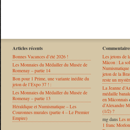
Articles récents
Commentaires
Bonnes Vacances d’été 2026 !
Les jetons de l
Mâcon : La solu
Les Monnaies du Médailler du Musée de
Numismatique
Romenay – partie 14
jeton de la B
Bon pour 1 Prime, une variante inédite du
reste un mystèr
jeton de l’Expo 37 ! :
La Jeanne d’Ar
Les Monnaies du Médailler du Musée de
médaille banal
Romenay – partie 13
en Mâconnais
d’Alexandre Mo
Héraldique et Numismatique – Les
(1/2) ?
Couronnes murales (partie 4 – Le Premier
Empire)
mg
dans
Les m
1 franc Morlon