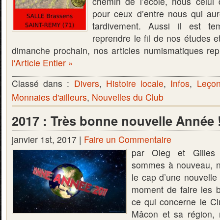
chemin de l’école, nous celui 
pour ceux d’entre nous qui au
tardivement. Aussi il est 
reprendre le fil de nos études e
dimanche prochain, nos articles numismatiques re
l'Article Entier »
Classé dans :
Divers
,
Histoire locale
,
Infos
,
Leçon
Monnaies d'ailleurs
,
Nouvelles du Club
2017 : Très bonne nouvelle Année 
janvier 1st, 2017 |
Faire un Commentaire
par Oleg et Gille
sommes à nouveau, n
le cap d’une nouvelle
moment de faire les 
ce qui concerne le C
Mâcon et sa région, 