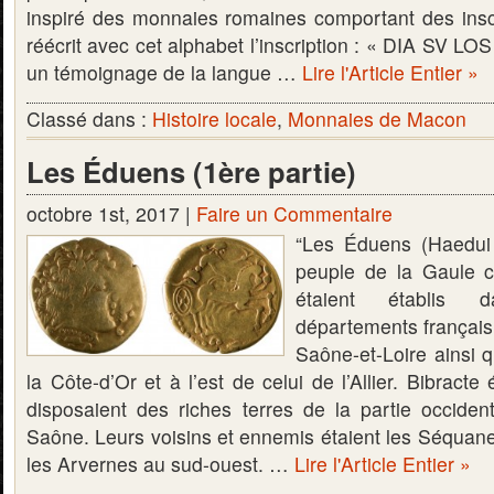
inspiré des monnaies romaines comportant des inscri
réécrit avec cet alphabet l’inscription : « DIA SV LO
un témoignage de la langue …
Lire l'Article Entier »
Classé dans :
Histoire locale
,
Monnaies de Macon
Les Éduens (1ère partie)
octobre 1st, 2017 |
Faire un Commentaire
“Les Éduens (Haedui 
peuple de la Gaule c
étaient établis 
départements français 
Saône-et-Loire ainsi 
la Côte-d’Or et à l’est de celui de l’Allier. Bibracte é
disposaient des riches terres de la partie occiden
Saône. Leurs voisins et ennemis étaient les Séquanes
les Arvernes au sud-ouest. …
Lire l'Article Entier »