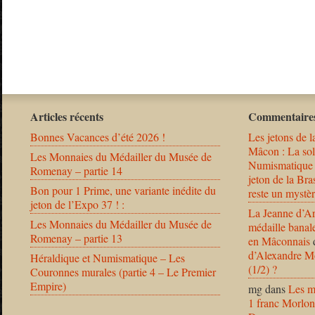
Articles récents
Commentaires
Bonnes Vacances d’été 2026 !
Les jetons de l
Mâcon : La solu
Les Monnaies du Médailler du Musée de
Numismatique
Romenay – partie 14
jeton de la B
Bon pour 1 Prime, une variante inédite du
reste un mystèr
jeton de l’Expo 37 ! :
La Jeanne d’Ar
Les Monnaies du Médailler du Musée de
médaille banal
Romenay – partie 13
en Mâconnais
d’Alexandre Mo
Héraldique et Numismatique – Les
(1/2) ?
Couronnes murales (partie 4 – Le Premier
Empire)
mg
dans
Les m
1 franc Morlon