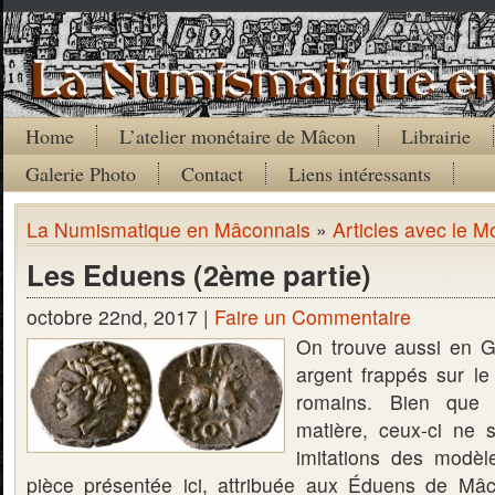
Home
L’atelier monétaire de Mâcon
Librairie
Galerie Photo
Contact
Liens intéressants
La Numismatique en Mâconnais
»
Articles avec le Mo
Les Eduens (2ème partie)
octobre 22nd, 2017 |
Faire un Commentaire
On trouve aussi en G
argent frappés sur l
romains. Bien que
matière, ceux-ci ne 
imitations des modèle
pièce présentée ici, attribuée aux Éduens de Mâc