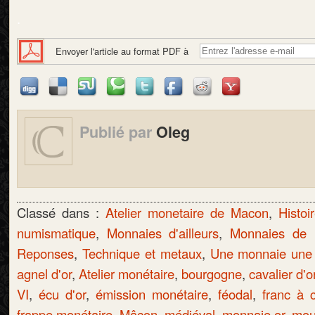
.
Envoyer l'article au format PDF à
Publié par
Oleg
Classé dans :
Atelier monetaire de Macon
,
Histoi
numismatique
,
Monnaies d'ailleurs
,
Monnaies de
Reponses
,
Technique et metaux
,
Une monnaie une h
agnel d'or
,
Atelier monétaire
,
bourgogne
,
cavalier d'o
VI
,
écu d'or
,
émission monétaire
,
féodal
,
franc à 
frappe monétaire
,
Mâcon
,
médiéval
,
monnaie or
,
mou