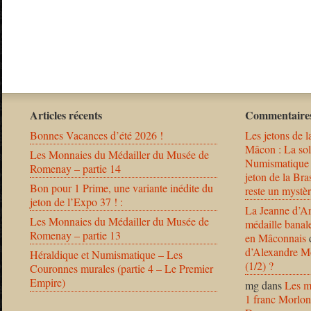
Articles récents
Commentaires
Bonnes Vacances d’été 2026 !
Les jetons de l
Mâcon : La solu
Les Monnaies du Médailler du Musée de
Numismatique
Romenay – partie 14
jeton de la B
Bon pour 1 Prime, une variante inédite du
reste un mystèr
jeton de l’Expo 37 ! :
La Jeanne d’Ar
Les Monnaies du Médailler du Musée de
médaille banal
Romenay – partie 13
en Mâconnais
d’Alexandre Mo
Héraldique et Numismatique – Les
(1/2) ?
Couronnes murales (partie 4 – Le Premier
Empire)
mg
dans
Les m
1 franc Morlon