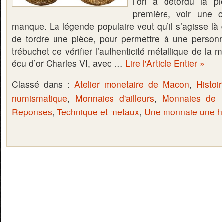
l’on a détordu la pi
première, voir une 
manque. La légende populaire veut qu’il s’agisse là 
de tordre une pièce, pour permettre à une person
trébuchet de vérifier l’authenticité métallique de l
écu d’or Charles VI, avec …
Lire l'Article Entier »
Classé dans :
Atelier monetaire de Macon
,
Histoi
numismatique
,
Monnaies d'ailleurs
,
Monnaies de
Reponses
,
Technique et metaux
,
Une monnaie une hi