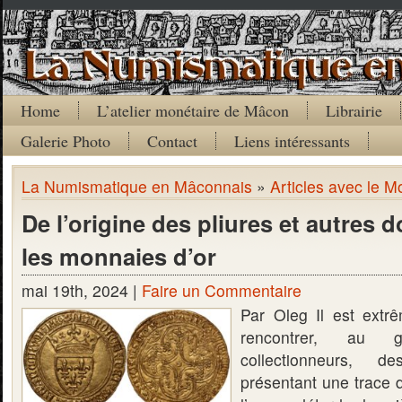
Home
L’atelier monétaire de Mâcon
Librairie
Galerie Photo
Contact
Liens intéressants
La Numismatique en Mâconnais
»
Articles avec le Mo
De l’origine des pliures et autres
les monnaies d’or
mai 19th, 2024 |
Faire un Commentaire
Par Oleg Il est extr
rencontrer, au
collectionneurs, 
présentant une trace 