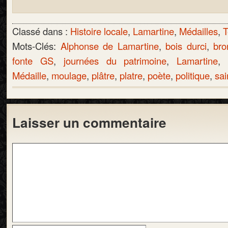
Classé dans :
Histoire locale
,
Lamartine
,
Médailles
,
T
Mots-Clés:
Alphonse de Lamartine
,
bois durci
,
bro
fonte GS
,
journées du patrimoine
,
Lamartine
Médaille
,
moulage
,
plâtre
,
platre
,
poète
,
politique
,
sai
Laisser un commentaire