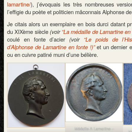
lamartine/
), j’évoquais les très nombreuses versi
l’effigie du poète et politicien mâconnais Alphonse d
Je citais alors un exemplaire en bois durci datant p
du XIXème siècle
(voir
“La médaille de Lamartine en 
coulé en fonte d’acier
(voir
“Le poids de l’His
d’Alphonse de Lamartine en fonte !)”
et un dernier 
ou en cuivre patiné muni d’une bélière.
Médaille A Lamartine –
M