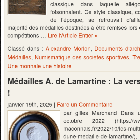
classique dans laquelle allég
foisonnaient. Ce style classique,
de l’époque, se retrouvait d’ail
majorité des médailles destinées à être remises lor
compétitions …
Lire l'Article Entier »
Classé dans :
Alexandre Morlon
,
Documents d'arch
Médailles
,
Numismatique des societes sportives
,
Tr
Une monnaie une histoire
Médailles A. de Lamartine : La vers
!
janvier 19th, 2025 |
Faire un Commentaire
par gilles Marchand Dans u
octobre 2022 (https://www
maconnais.fr/2022/10/les-multi
dune-medaille-de-lamartine/),