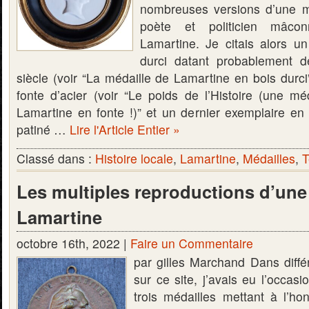
nombreuses versions d’une méd
poète et politicien mâco
Lamartine. Je citais alors u
durci datant probablement 
siècle (voir “La médaille de Lamartine en bois durci
fonte d’acier (voir “Le poids de l’Histoire (une mé
Lamartine en fonte !)” et un dernier exemplaire en
patiné …
Lire l'Article Entier »
Classé dans :
Histoire locale
,
Lamartine
,
Médailles
,
T
Les multiples reproductions d’une
Lamartine
octobre 16th, 2022 |
Faire un Commentaire
par gilles Marchand Dans différ
sur ce site, j’avais eu l’occas
trois médailles mettant à l’ho