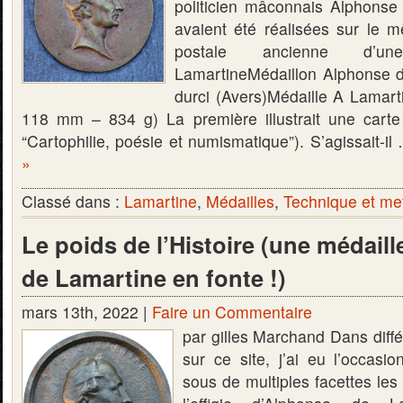
politicien mâconnais Alphonse
avaient été réalisées sur le 
postale ancienne d’u
LamartineMédaillon Alphonse d
durci (Avers)Médaille A Lamart
118 mm – 834 g) La première illustrait une carte p
“Cartophilie, poésie et numismatique”). S’agissait-i
»
Classé dans :
Lamartine
,
Médailles
,
Technique et me
Le poids de l’Histoire (une médail
de Lamartine en fonte !)
mars 13th, 2022 |
Faire un Commentaire
par gilles Marchand Dans diffé
sur ce site, j’ai eu l’occasi
sous de multiples facettes les