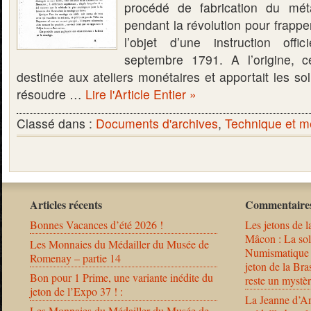
procédé de fabrication du méta
pendant la révolution pour frappe
l’objet d’une instruction off
septembre 1791. A l’origine, cet
destinée aux ateliers monétaires et apportait les so
résoudre …
Lire l'Article Entier »
Classé dans :
Documents d'archives
,
Technique et m
Articles récents
Commentaires
Bonnes Vacances d’été 2026 !
Les jetons de l
Mâcon : La solu
Les Monnaies du Médailler du Musée de
Numismatique
Romenay – partie 14
jeton de la B
Bon pour 1 Prime, une variante inédite du
reste un mystèr
jeton de l’Expo 37 ! :
La Jeanne d’Ar
Les Monnaies du Médailler du Musée de