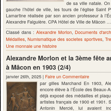
de sa ville natale. On
gauche l’hôtel de ville, les tours de l’église Saint 
Lamartine réalisée par son ancien professeur à l’É
Alexandre Falguière. CPA Hôtel de Ville de Mâcon 
Classé dans :
Alexandre Morlon
,
Documents d'arch
Médailles
,
Numismatique des societes sportives
,
Tr
Une monnaie une histoire
Alexandre Morlon et la 3ème fête an
à Mâcon en 1903 (2/4)
janvier 26th, 2025 |
Faire un Commentaire
par gilles Marchand En 1903, Ale
encore élève à l’École des Beaux-Ar
déjà exposé des médailles et plaqu
artistes français de 1900 et 1901. 
Antonin Mercié, lui avaient in