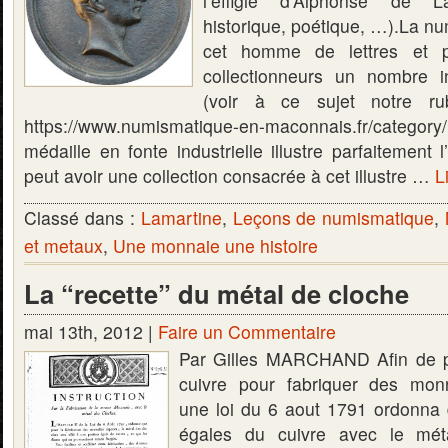
l’effigie d’Alphonse de La
historique, poétique, …).La nu
cet homme de lettres et po
collectionneurs un nombre inf
(voir à ce sujet notre ru
https://www.numismatique-en-maconnais.fr/categor
médaille en fonte industrielle illustre parfaitement 
peut avoir une collection consacrée à cet illustre …
L
Classé dans :
Lamartine
,
Leçons de numismatique
,
et metaux
,
Une monnaie une histoire
La “recette” du métal de cloche
mai 13th, 2012 |
Faire un Commentaire
Par Gilles MARCHAND Afin de p
cuivre pour fabriquer des monn
une loi du 6 aout 1791 ordonna
égales du cuivre avec le mét