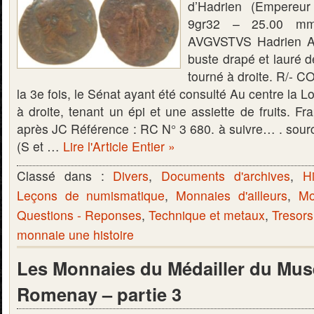
d’Hadrien (Empereu
9gr32 – 25.00 m
AVGVSTVS Hadrien Au
buste drapé et lauré 
tourné à droite. R/- C
la 3e fois, le Sénat ayant été consulté Au centre la 
à droite, tenant un épi et une assiette de fruits. 
après JC Référence : RC N° 3 680. à suivre… . sour
(S et …
Lire l'Article Entier »
Classé dans :
Divers
,
Documents d'archives
,
Hi
Leçons de numismatique
,
Monnaies d'ailleurs
,
Mo
Questions - Reponses
,
Technique et metaux
,
Tresors
monnaie une histoire
Les Monnaies du Médailler du Mus
Romenay – partie 3