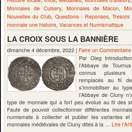
Monnaies de Cuisery
,
Monnaies de Macon
,
Mo
Nouvelles du Club
,
Questions - Reponses
,
Tresors
monnaie une histoire
,
Vacances et Numismatique
LA CROIX SOUS LA BANNIÈRE
dimanche 4 décembre, 2022 |
Faire un Commentaire
Par Oleg Introductio
l’Abbaye de Tournus
connus plusieurs 
remplacés au fil de
s’immobiliser au typ
l’Abbaye de Cluny n’
type de monnaie qui a fort peu évolué au fil des siè
Faute de pouvoir collectionner différentes monnai
numismate à collecter et publier les variantes et
monnaies médiévales de Cluny dites à la …
Lire l'Ar