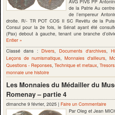
AVG PIVS PP Antonin
de la Patrie Au centre
de l’empereur Antoni
droite. R/- TR POT COS II SC Revêtu de la Puiss
Consul pour la 2e fois, le Sénat ayant été consul
(Pax) debout à gauche, tenant une branche d’oliv
Entier »
Classé dans :
Divers
,
Documents d'archives
,
Hi
Leçons de numismatique
,
Monnaies d'ailleurs
,
Mo
Questions - Reponses
,
Technique et metaux
,
Tresors
monnaie une histoire
Les Monnaies du Médailler du Mus
Romenay – partie 4
dimanche 9 février, 2025 |
Faire un Commentaire
Par Oleg et Jean MIC