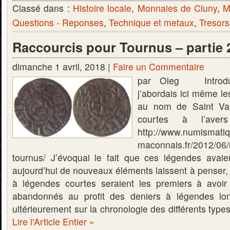
Classé dans :
Histoire locale
,
Monnaies de Cluny
,
M
Questions - Reponses
,
Technique et metaux
,
Tresors
Raccourcis pour Tournus – partie 
dimanche 1 avril, 2018 |
Faire un Commentaire
par Oleg Introdu
j’abordais ici même l
au nom de Saint Val
courtes à l’aver
http://www.numismati
maconnais.fr/2012/06/
tournus/ J’évoquai le fait que ces légendes avai
aujourd’hui de nouveaux éléments laissent à penser, q
à légendes courtes seraient les premiers à avoir 
abandonnés au profit des deniers à légendes lon
ultérieurement sur la chronologie des différents type
Lire l'Article Entier »