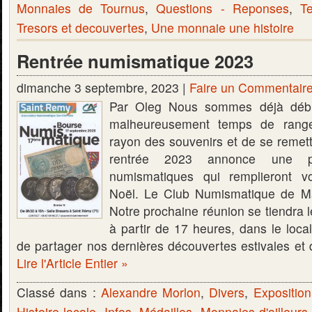
Monnaies de Tournus
,
Questions - Reponses
,
T
Tresors et decouvertes
,
Une monnaie une histoire
Rentrée numismatique 2023
dimanche 3 septembre, 2023 |
Faire un Commentair
Par Oleg Nous sommes déjà début
malheureusement temps de rang
rayon des souvenirs et de se remett
rentrée 2023 annonce une pl
numismatiques qui remplieront v
Noël. Le Club Numismatique de M
Notre prochaine réunion se tiendra 
à partir de 17 heures, dans le loca
de partager nos dernières découvertes estivales et 
Lire l'Article Entier »
Classé dans :
Alexandre Morlon
,
Divers
,
Expositio
Histoire locale
,
Infos
,
Médailles
,
Monnaies d'ailleurs