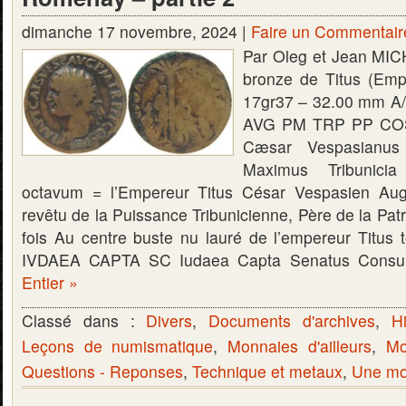
dimanche 17 novembre, 2024 |
Faire un Commentair
Par Oleg et Jean MIC
bronze de Titus (Emp
17gr37 – 32.00 mm A
AVG PM TRP PP COSVI
Cæsar Vespasianus 
Maximus Tribunicia
octavum = l’Empereur Titus César Vespasien Aug
revêtu de la Puissance Tribunicienne, Père de la Patr
fois Au centre buste nu lauré de l’empereur Titus 
IVDAEA CAPTA SC Iudaea Capta Senatus Cons
Entier »
Classé dans :
Divers
,
Documents d'archives
,
Hi
Leçons de numismatique
,
Monnaies d'ailleurs
,
Mo
Questions - Reponses
,
Technique et metaux
,
Une mon