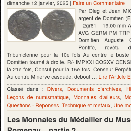
dimanche 12 janvier, 2025 |
Faire un Commentaire
Par Oleg et Jean MI
argent de Domitien (
– 2gr61 – 19.00 mm 
AVG GERM PM TRP X
Domitien Auguste 
Pontife, revêtu 
Tribunicienne pour la 10e fois Au centre le buste
Domitien tourné à droite. R/- IMPXXI COSXV CEN
la 21e fois, Consul pour la 15e fois, Censeur Perpétu
Au centre Minerve casquée, debout …
Lire l'Article 
Classé dans :
Divers
,
Documents d'archives
,
Hi
Leçons de numismatique
,
Monnaies d'ailleurs
,
Mo
Questions - Reponses
,
Technique et metaux
,
Une mon
Les Monnaies du Médailler du Mus
Romenay – partie 2