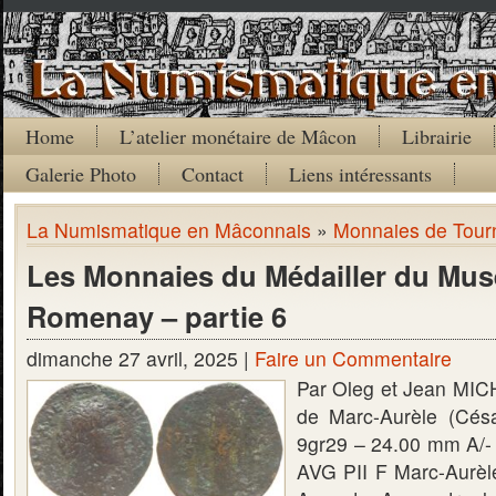
Home
L’atelier monétaire de Mâcon
Librairie
Galerie Photo
Contact
Liens intéressants
La Numismatique en Mâconnais
»
Monnaies de Tour
Les Monnaies du Médailler du Mus
Romenay – partie 6
dimanche 27 avril, 2025 |
Faire un Commentaire
Par Oleg et Jean MIC
de Marc-Aurèle (Cés
9gr29 – 24.00 mm A
AVG PII F Marc-Aurèle