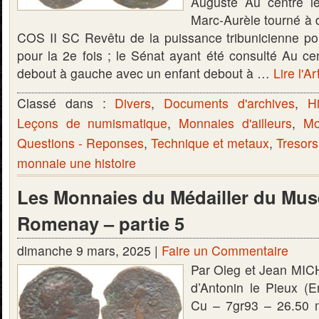
Auguste Au centre l
Marc-Aurèle tourné à d
COS II SC Revêtu de la puissance tribunicienne pou
pour la 2e fois ; le Sénat ayant été consulté Au cen
debout à gauche avec un enfant debout à …
Lire l'Ar
Classé dans :
Divers
,
Documents d'archives
,
Hi
Leçons de numismatique
,
Monnaies d'ailleurs
,
Mo
Questions - Reponses
,
Technique et metaux
,
Tresors
monnaie une histoire
Les Monnaies du Médailler du Mus
Romenay – partie 5
dimanche 9 mars, 2025 |
Faire un Commentaire
Par Oleg et Jean MIC
d’Antonin le Pieux (
Cu – 7gr93 – 26.50