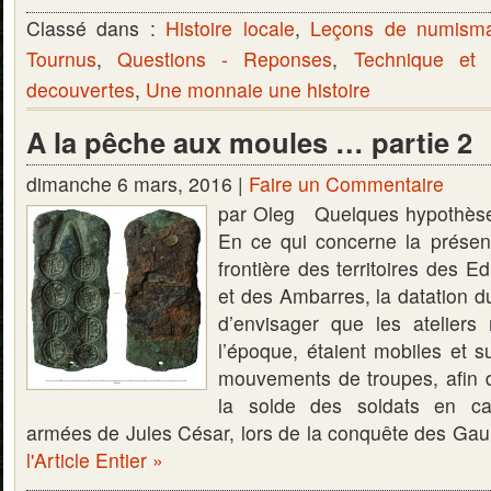
Classé dans :
Histoire locale
,
Leçons de numisma
Tournus
,
Questions - Reponses
,
Technique et
decouvertes
,
Une monnaie une histoire
A la pêche aux moules … partie 2
dimanche 6 mars, 2016 |
Faire un Commentaire
par Oleg Quelques hypothèses
En ce qui concerne la présen
frontière des territoires des 
et des Ambarres, la datation 
d’envisager que les ateliers
l’époque, étaient mobiles et su
mouvements de troupes, afin d
la solde des soldats en c
armées de Jules César, lors de la conquête des Gaul
l'Article Entier »