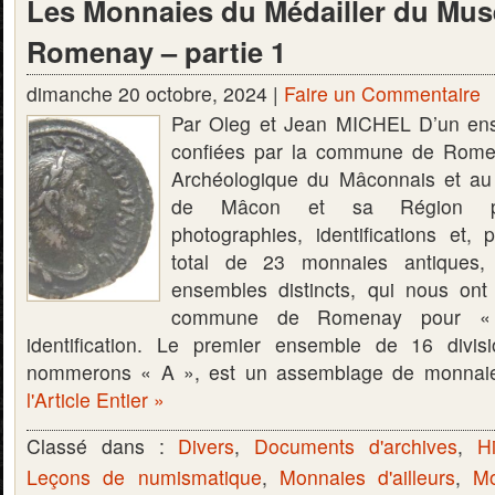
Les Monnaies du Médailler du Mus
Romenay – partie 1
dimanche 20 octobre, 2024 |
Faire un Commentaire
Par Oleg et Jean MICHEL D’un en
confiées par la commune de Rom
Archéologique du Mâconnais et a
de Mâcon et sa Région pour
photographies, identifications et, 
total de 23 monnaies antiques,
ensembles distincts, qui nous ont
commune de Romenay pour « r
identification. Le premier ensemble de 16 divis
nommerons « A », est un assemblage de monna
l'Article Entier »
Classé dans :
Divers
,
Documents d'archives
,
Hi
Leçons de numismatique
,
Monnaies d'ailleurs
,
Mo