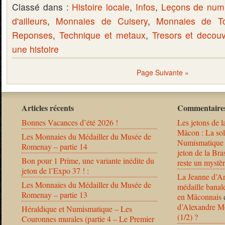
Classé dans :
Histoire locale
,
Infos
,
Leçons de num
d'ailleurs
,
Monnaies de Cuisery
,
Monnaies de T
Reponses
,
Technique et metaux
,
Tresors et decou
une histoire
Page Suivante »
Articles récents
Commentaires
Bonnes Vacances d’été 2026 !
Les jetons de l
Mâcon : La solu
Les Monnaies du Médailler du Musée de
Numismatique
Romenay – partie 14
jeton de la B
Bon pour 1 Prime, une variante inédite du
reste un mystèr
jeton de l’Expo 37 ! :
La Jeanne d’Ar
Les Monnaies du Médailler du Musée de
médaille banal
Romenay – partie 13
en Mâconnais
d’Alexandre Mo
Héraldique et Numismatique – Les
(1/2) ?
Couronnes murales (partie 4 – Le Premier