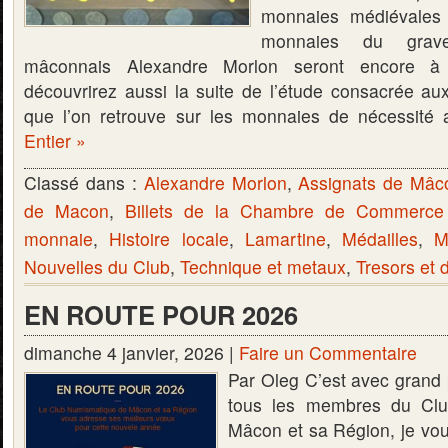
monnaies médiévales 
monnaies du grave
mâconnais Alexandre Morlon seront encore à 
découvrirez aussi la suite de l’étude consacrée a
que l’on retrouve sur les monnaies de nécessité
Entier »
Classé dans :
Alexandre Morlon
,
Assignats de Mâc
de Macon
,
Billets de la Chambre de Commerc
monnaie
,
Histoire locale
,
Lamartine
,
Médailles
,
M
Nouvelles du Club
,
Technique et metaux
,
Tresors et 
EN ROUTE POUR 2026
dimanche 4 janvier, 2026 |
Faire un Commentaire
Par Oleg C’est avec grand 
tous les membres du Cl
Mâcon et sa Région, je vo