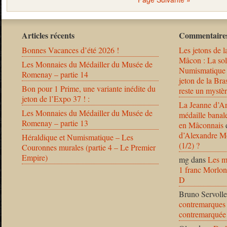
Articles récents
Commentaires
Bonnes Vacances d’été 2026 !
Les jetons de l
Mâcon : La solu
Les Monnaies du Médailler du Musée de
Numismatique
Romenay – partie 14
jeton de la B
Bon pour 1 Prime, une variante inédite du
reste un mystèr
jeton de l’Expo 37 ! :
La Jeanne d’Ar
Les Monnaies du Médailler du Musée de
médaille banal
Romenay – partie 13
en Mâconnais
d’Alexandre Mo
Héraldique et Numismatique – Les
(1/2) ?
Couronnes murales (partie 4 – Le Premier
Empire)
mg
dans
Les m
1 franc Morlon
D
Bruno Servolle
contremarques 
contremarquée