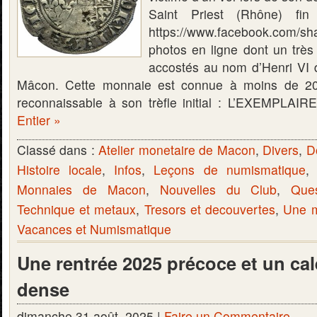
Saint Priest (Rhône) fin
https://www.facebook.com/
photos en ligne dont un très
accostés au nom d’Henri VI d
Mâcon. Cette monnaie est connue à moins de 20
reconnaissable à son trèfle initial : L’EXEMPLA
Entier »
Classé dans :
Atelier monetaire de Macon
,
Divers
,
D
Histoire locale
,
Infos
,
Leçons de numismatique
Monnaies de Macon
,
Nouvelles du Club
,
Que
Technique et metaux
,
Tresors et decouvertes
,
Une m
Vacances et Numismatique
Une rentrée 2025 précoce et un cal
dense
dimanche 31 août, 2025 |
Faire un Commentaire