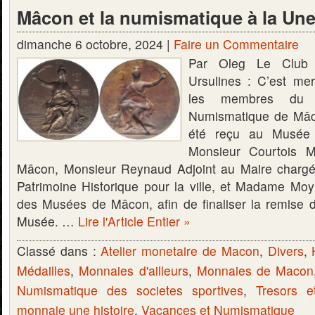
Mâcon et la numismatique à la Une 
dimanche 6 octobre, 2024 |
Faire un Commentaire
Par Oleg Le Club
Ursulines : C’est me
les membres du 
Numismatique de Mâc
été reçu au Musée 
Monsieur Courtois M
Mâcon, Monsieur Reynaud Adjoint au Maire chargé 
Patrimoine Historique pour la ville, et Madame Moyn
des Musées de Mâcon, afin de finaliser la remise
Musée. …
Lire l'Article Entier »
Classé dans :
Atelier monetaire de Macon
,
Divers
,
Médailles
,
Monnaies d'ailleurs
,
Monnaies de Macon
Numismatique des societes sportives
,
Tresors e
monnaie une histoire
,
Vacances et Numismatique