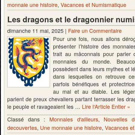
monnaie une histoire
,
Vacances et Numismatique
Les dragons et le dragonnier numi
dimanche 11 mai, 2025 |
Faire un Commentaire
Pour une fois, nous allons déro
présenter l’histoire des monnaie
trait au mâconnais pour parler 
monnaies du monde. Beaucoup
possèdent dans leurs mythes et l
dans lesquelles on retrouve ce
parfois bénéfiques et protectric
au mal et au diable. Les lég
parlent de preux chevaliers partant terrasser les dra
le peuple et ravageaient les …
Lire l'Article Entier »
Classé dans :
Monnaies d'ailleurs
,
Nouvelles 
decouvertes
,
Une monnaie une histoire
,
Vacances et