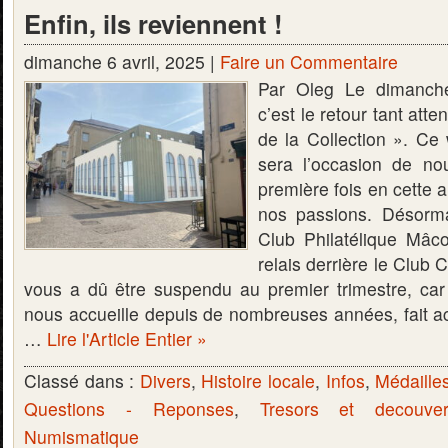
Enfin, ils reviennent !
dimanche 6 avril, 2025 |
Faire un Commentaire
Par Oleg Le dimanche
c’est le retour tant at
de la Collection ». C
sera l’occasion de no
première fois en cette
nos passions. Désorma
Club Philatélique Mâco
relais derrière le Club 
vous a dû être suspendu au premier trimestre, car
nous accueille depuis de nombreuses années, fait ac
…
Lire l'Article Entier »
Classé dans :
Divers
,
Histoire locale
,
Infos
,
Médaille
Questions - Reponses
,
Tresors et decouver
Numismatique