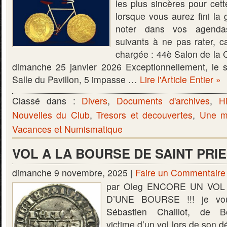
les plus sincères pour cet
lorsque vous aurez fini la 
noter dans vos agenda
suivants à ne pas rater, c
chargée : 44è Salon de la 
dimanche 25 janvier 2026 Exceptionnellement, le s
Salle du Pavillon, 5 impasse …
Lire l'Article Entier »
Classé dans :
Divers
,
Documents d'archives
,
Hi
Nouvelles du Club
,
Tresors et decouvertes
,
Une mo
Vacances et Numismatique
VOL A LA BOURSE DE SAINT PRI
dimanche 9 novembre, 2025 |
Faire un Commentaire
par Oleg ENCORE UN VO
D’UNE BOURSE !!! je vous
Sébastien Chaillot, de B
victime d’un vol lors de son d