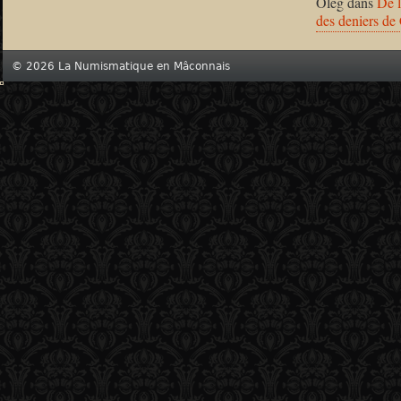
Oleg
dans
De l
des deniers de
© 2026 La Numismatique en Mâconnais