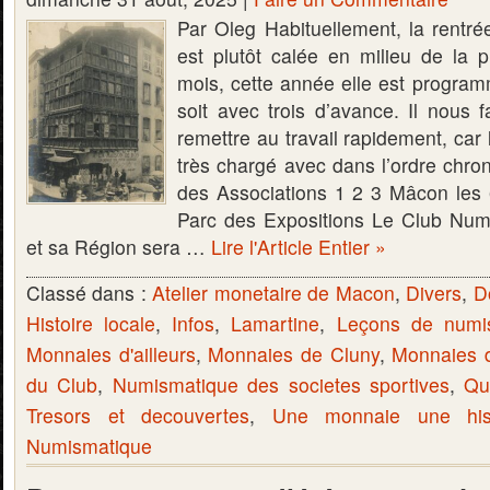
Par Oleg Habituellement, la rentré
est plutôt calée en milieu de la
mois, cette année elle est program
soit avec trois d’avance. Il nous 
remettre au travail rapidement, car 
très chargé avec dans l’ordre chro
des Associations 1 2 3 Mâcon les
Parc des Expositions Le Club Nu
et sa Région sera …
Lire l'Article Entier »
Classé dans :
Atelier monetaire de Macon
,
Divers
,
D
Histoire locale
,
Infos
,
Lamartine
,
Leçons de numi
Monnaies d'ailleurs
,
Monnaies de Cluny
,
Monnaies 
du Club
,
Numismatique des societes sportives
,
Qu
Tresors et decouvertes
,
Une monnaie une hist
Numismatique