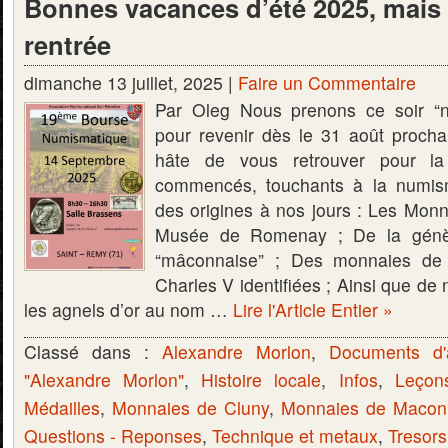
Bonnes vacances d’été 2025, mais 
rentrée
dimanche 13 juillet, 2025 |
Faire un Commentaire
Par Oleg Nous prenons ce soir “n
pour revenir dès le 31 août proch
hâte de vous retrouver pour la 
commencés, touchants à la numis
des origines à nos jours : Les Monn
Musée de Romenay ; De la génès
“mâconnaise” ; Des monnaies d
Charles V identifiées ; Ainsi que de 
les agnels d’or au nom …
Lire l'Article Entier »
Classé dans :
Alexandre Morlon
,
Documents d'
"Alexandre Morlon"
,
Histoire locale
,
Infos
,
Leçon
Médailles
,
Monnaies de Cluny
,
Monnaies de Macon
Questions - Reponses
,
Technique et metaux
,
Tresors