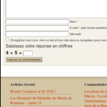
Nom
*
E-mail
*
(will not be publishe
Site web
Enregistrer mon nom, mon e-mail et mon site dans le navigateur pour mo
Saisissez votre réponse en chiffres
4 × 5 =
Articles récents
Commentaires
Bonnes Vacances d’été 2026 !
Les jetons de l
Mâcon : La solu
Les Monnaies du Médailler du Musée de
Numismatique
Romenay – partie 14
jeton de la B