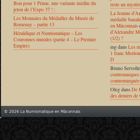
Bon pour 1 Prime, une variante inédite du
reste un mystèr
jeton de l’Expo 37 ! :
La Jeanne d’Ar
Les Monnaies du Médailler du Musée de
médaille banal
Romenay – partie 13
en Mâconnais
d’Alexandre Mo
Héraldique et Numismatique – Les
(1/2) ?
Couronnes murales (partie 4 – Le Premier
Empire)
mg
dans
Les m
1 franc Morlon
D
Bruno Servolle
contremarques 
contremarquée
Oleg
dans
De l
des deniers de
© 2026 La Numismatique en Mâconnais