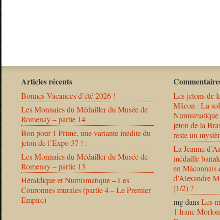
Articles récents
Commentaires
Bonnes Vacances d’été 2026 !
Les jetons de l
Mâcon : La solu
Les Monnaies du Médailler du Musée de
Numismatique
Romenay – partie 14
jeton de la B
Bon pour 1 Prime, une variante inédite du
reste un mystèr
jeton de l’Expo 37 ! :
La Jeanne d’Ar
Les Monnaies du Médailler du Musée de
médaille banal
Romenay – partie 13
en Mâconnais
d’Alexandre Mo
Héraldique et Numismatique – Les
(1/2) ?
Couronnes murales (partie 4 – Le Premier
Empire)
mg
dans
Les m
1 franc Morlon