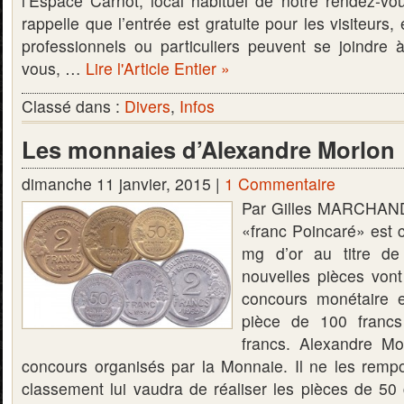
l’Espace Carnot, local habituel de notre rendez-v
rappelle que l’entrée est gratuite pour les visiteurs
professionnels ou particuliers peuvent se joindre
vous, …
Lire l'Article Entier »
Classé dans :
Divers
,
Infos
Les monnaies d’Alexandre Morlon
dimanche 11 janvier, 2015 |
1 Commentaire
Par Gilles MARCHAND 
«franc Poincaré» est 
mg d’or au titre de
nouvelles pièces vont
concours monétaire e
pièce de 100 francs
francs. Alexandre Mo
concours organisés par la Monnaie. Il ne les remp
classement lui vaudra de réaliser les pièces de 50