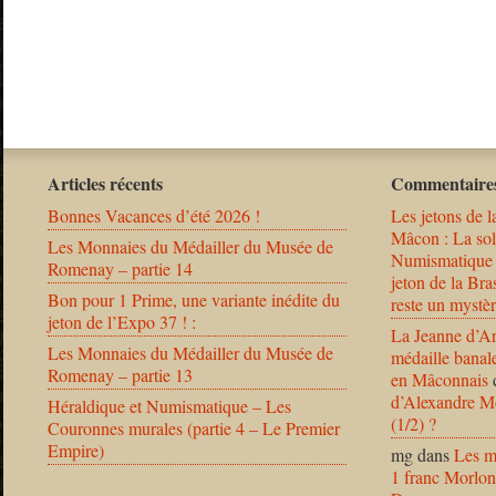
Articles récents
Commentaires
Bonnes Vacances d’été 2026 !
Les jetons de l
Mâcon : La solu
Les Monnaies du Médailler du Musée de
Numismatique
Romenay – partie 14
jeton de la B
Bon pour 1 Prime, une variante inédite du
reste un mystèr
jeton de l’Expo 37 ! :
La Jeanne d’Ar
Les Monnaies du Médailler du Musée de
médaille banal
Romenay – partie 13
en Mâconnais
d’Alexandre Mo
Héraldique et Numismatique – Les
(1/2) ?
Couronnes murales (partie 4 – Le Premier
Empire)
mg
dans
Les m
1 franc Morlon