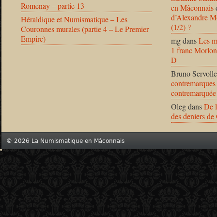
Romenay – partie 13
en Mâconnais
d’Alexandre Mo
Héraldique et Numismatique – Les
(1/2) ?
Couronnes murales (partie 4 – Le Premier
Empire)
mg
dans
Les m
1 franc Morlon
D
Bruno Servolle
contremarques 
contremarquée
Oleg
dans
De l
des deniers de
© 2026 La Numismatique en Mâconnais