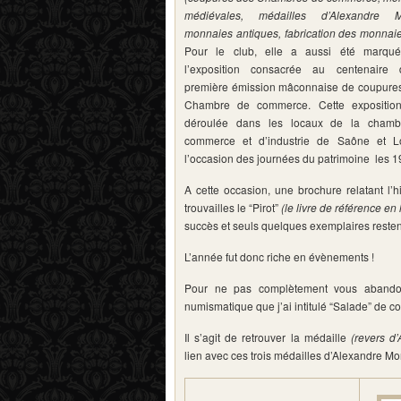
médiévales, médailles d’Alexandre M
monnaies antiques, fabrication des monnaie
Pour le club, elle a aussi été marqu
l’exposition consacrée au centenaire
première émission mâconnaise de coupures
Chambre de commerce. Cette exposition
déroulée dans les locaux de la cham
commerce et d’industrie de Saône et L
l’occasion des journées du patrimoine les 1
A cette occasion, une brochure relatant l’
trouvailles le “Pirot”
(le livre de référence en 
succès et seuls quelques exemplaires restent 
L’année fut donc riche en évènements !
Pour ne pas complètement vous abandon
numismatique que j’ai intitulé “Salade” de co
Il s’agit de retrouver la médaille
(revers d
lien avec ces trois médailles d’Alexandre Mor