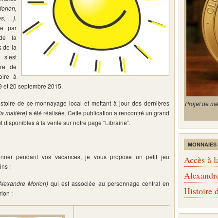
orlon,
s, …).
ée par
 de la
 de la
 s’est
bre de
oire à
9 et 20 septembre 2015.
histoire de ce monnayage local et mettant à jour des dernières
Projet de m
la matière)
a été réalisée. Cette publication a rencontré un grand
disponibles à la vente sur notre page “Librairie”.
MONNAIES
ner pendant vos vacances, je vous propose un petit jeu
Accès à l
ins !
Alexandr
’Alexandre Morlon)
qui est associée au personnage central en
Histoire
lon :