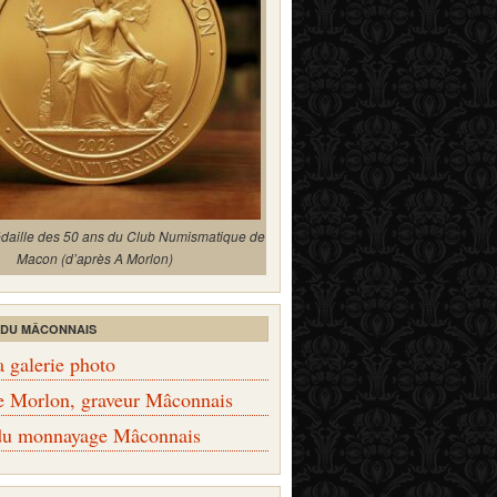
édaille des 50 ans du Club Numismatique de
Macon (d’après A Morlon)
 DU MÂCONNAIS
a galerie photo
e Morlon, graveur Mâconnais
 du monnayage Mâconnais