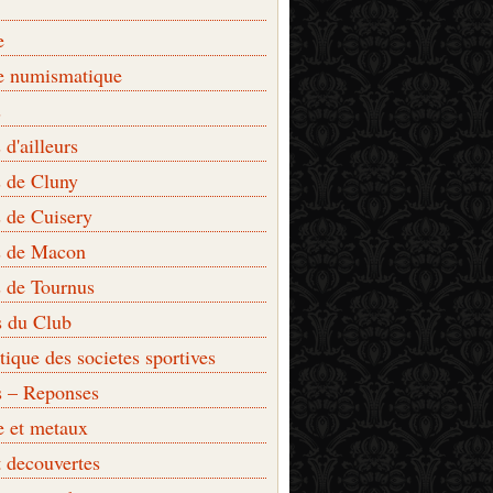
e
e numismatique
s
d'ailleurs
 de Cluny
 de Cuisery
 de Macon
 de Tournus
s du Club
que des societes sportives
s – Reponses
e et metaux
t decouvertes