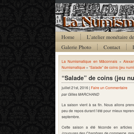
Home
L’atelier monétaire 
Galerie Photo
Contact
La Numismatique en Mâconnais
»
Alexa
Numismatique
»
“Salade” de coins (jeu num
“Salade” de coins (jeu n
juillet 21st, 2016 |
Faire un Commentaire
par Gilles MARCHAND
La saison vient à sa fin. Nous allons pren
peu de repos durant l’été pour mieux repre
septembre.
Cette saison a été féconde en articles 
(coupures des Chambres de commerce, mo