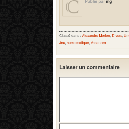
Publié par
mg
Classé dans :
Alexandre Morlon
,
Divers
,
Une
Jeu
,
numismatique
,
Vacances
Laisser un commentaire