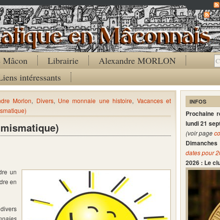
Co
de Mâcon
Librairie
Alexandre MORLON
Liens intéressants
ndre Morlon
,
Divers
,
Une monnaie une histoire
,
Vacances et
INFOS
ismatique)
Prochaine 
lundi 21 se
umismatique)
(voir page
co
Dimanches 
dates pour 
2026 : Le c
dre un
ndre en
divers
nnaies