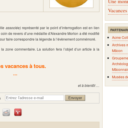
Une monna
Vacances
ille associée)
représenté par le point d’interrogation est en lien
PARTENAR
le coin de revers d’une médaille d’Alexandre Morlon a été modifié
Acme Coll
pour faire correspondre la légende à l’évènement commémoré.
Archives 
a zone commentaire. La solution fera l’objet d’un article à la
Mâcon
Groupeme
Archéolog
s vacances à tous.
Mâconnai
***
Musées d
et à bientôt …
à