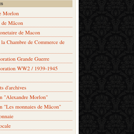
ES
e Morlon
s de Mâcon
monetaire de Macon
de la Chambre de Commerce de
ation Grande Guerre
ration WW2 / 1939-1945
s d'archives
on "Alexandre Morlon"
on "Les monnaies de Mâcon"
onnaie
locale