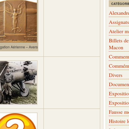
CATÉGORI
Alexandr
Assignat
Atelier 
Billets 
Macon
gation Aérienne – Avers
Commemor
Commémo
Divers
Document
Expositi
Expositi
Fausse m
Histoire 