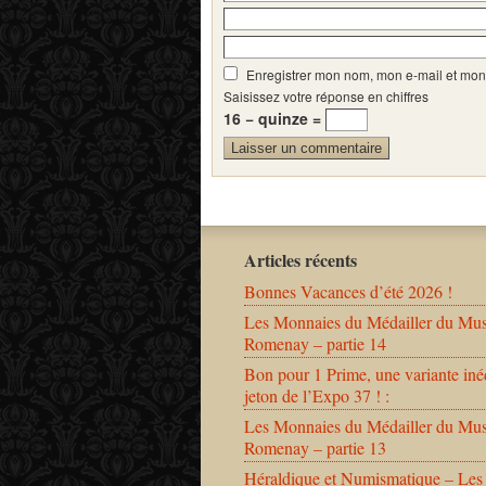
Enregistrer mon nom, mon e-mail et mon
Saisissez votre réponse en chiffres
16 − quinze =
Articles récents
Bonnes Vacances d’été 2026 !
Les Monnaies du Médailler du Mu
Romenay – partie 14
Bon pour 1 Prime, une variante iné
jeton de l’Expo 37 ! :
Les Monnaies du Médailler du Mu
Romenay – partie 13
Héraldique et Numismatique – Les