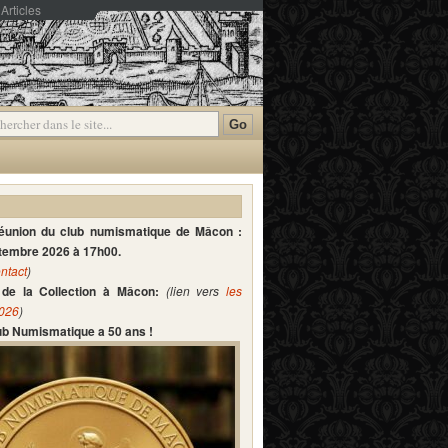
Articles
mmentaires
réunion du club numismatique de Mâcon :
ptembre 2026 à 17h00.
ntact
)
de la Collection à Mâcon:
(lien vers
les
2026
)
lub Numismatique a 50 ans !