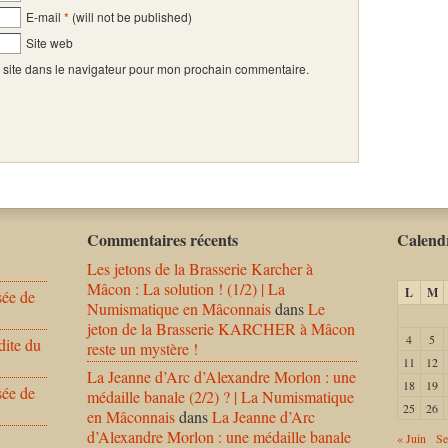
E-mail
*
(will not be published)
Site web
 site dans le navigateur pour mon prochain commentaire.
Commentaires récents
Calendr
Les jetons de la Brasserie Karcher à
Mâcon : La solution ! (1/2) | La
L
M
sée de
Numismatique en Mâconnais
dans
Le
jeton de la Brasserie KARCHER à Mâcon
4
5
dite du
reste un mystère !
11
12
La Jeanne d’Arc d’Alexandre Morlon : une
18
19
sée de
médaille banale (2/2) ? | La Numismatique
25
26
en Mâconnais
dans
La Jeanne d’Arc
d’Alexandre Morlon : une médaille banale
« Juin
Se