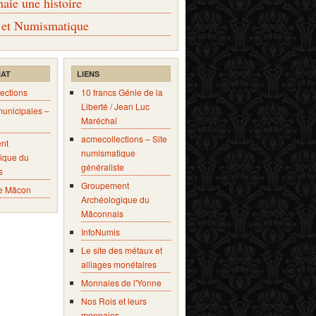
ie une histoire
 et Numismatique
IAT
LIENS
ections
10 francs Génie de la
Liberté / Jean Luc
municipales –
Maréchal
acmecollections – Site
nt
numismatique
ique du
généraliste
s
Groupement
e Mâcon
Archéologique du
Mâconnais
InfoNumis
Le site des métaux et
alliages monétaires
Monnaies de l'Yonne
Nos Rois et leurs
monnaies