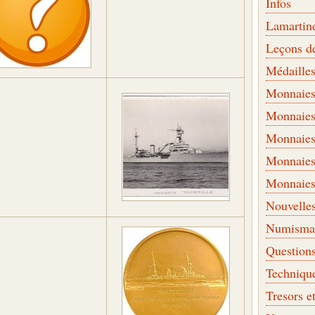
Infos
Lamartin
Leçons d
Médaille
Monnaies 
Monnaies
Monnaies
Monnaies
Monnaies
Nouvelle
Numismati
Question
Techniqu
Tresors e