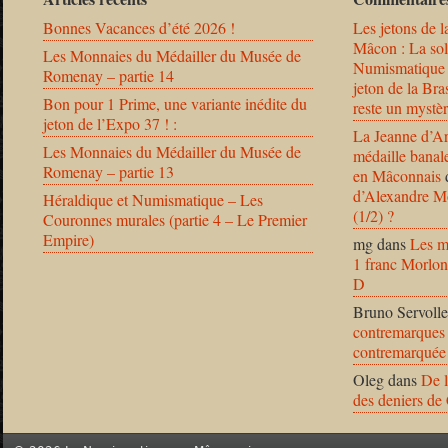
Bonnes Vacances d’été 2026 !
Les jetons de l
Mâcon : La solu
Les Monnaies du Médailler du Musée de
Numismatique
Romenay – partie 14
jeton de la B
Bon pour 1 Prime, une variante inédite du
reste un mystèr
jeton de l’Expo 37 ! :
La Jeanne d’Ar
Les Monnaies du Médailler du Musée de
médaille banal
Romenay – partie 13
en Mâconnais
d’Alexandre Mo
Héraldique et Numismatique – Les
(1/2) ?
Couronnes murales (partie 4 – Le Premier
Empire)
mg
dans
Les m
1 franc Morlon
D
Bruno Servolle
contremarques 
contremarquée
Oleg
dans
De l
des deniers de