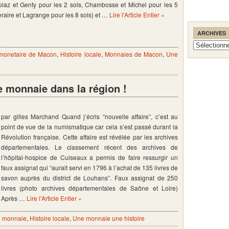
piaz et Genty pour les 2 sols, Chambosse et Michel pour les 5
raire et Lagrange pour les 8 sols) et …
Lire l'Article Entier »
ARCHIVES
Archives
 monetaire de Macon
,
Histoire locale
,
Monnaies de Macon
,
Une
e monnaie dans la région !
par gilles Marchand Quand j’écris “nouvelle affaire”, c’est au
point de vue de la numismatique car cela s’est passé durant la
Révolution française. Cette affaire est révélée par les archives
départementales. Le classement récent des archives de
l’hôpital-hospice de Cuiseaux a permis de faire ressurgir un
faux assignat qui “aurait servi en 1796 à l’achat de 135 livres de
savon auprès du district de Louhans”. Faux assignat de 250
livres (photo archives départementales de Saône et Loire)
Après …
Lire l'Article Entier »
 monnaie
,
Histoire locale
,
Une monnaie une histoire