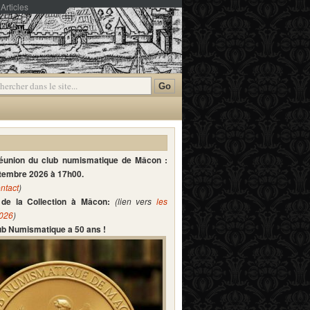
Articles
mmentaires
réunion du club numismatique de Mâcon :
ptembre 2026 à 17h00.
ntact
)
de la Collection à Mâcon:
(lien vers
les
2026
)
lub Numismatique a 50 ans !