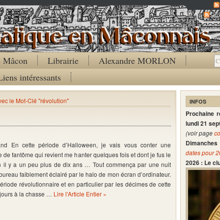
Co
de Mâcon
Librairie
Alexandre MORLON
Liens intéressants
vec le Mot-Clé "révolution"
INFOS
Prochaine 
lundi 21 se
(voir page
co
Dimanches 
and En cette période d’Halloween, je vais vous conter une
dates pour 
e de fantôme qui revient me hanter quelques fois et dont je fus le
2026 : Le c
 il y a un peu plus de dix ans … Tout commença par une nuit
reau faiblement éclairé par le halo de mon écran d’ordinateur.
riode révolutionnaire et en particulier par les décimes de cette
ujours à la chasse …
Lire l'Article Entier »