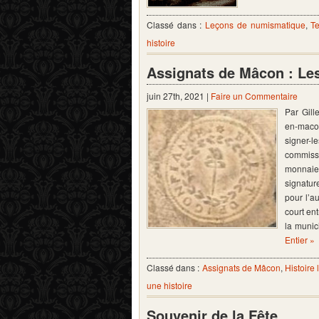
Classé dans :
Leçons de numismatique
,
T
histoire
Assignats de Mâcon : Les 
juin 27th, 2021 |
Faire un Commentaire
Par Gill
en-macon
signer-l
commiss
monnaie
signatur
pour l’au
court ent
la munic
Entier »
Classé dans :
Assignats de Mâcon
,
Histoire 
une histoire
Souvenir de la Fête …