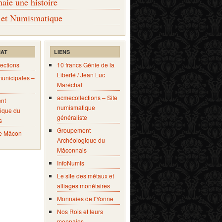
ie une histoire
 et Numismatique
IAT
LIENS
ections
10 francs Génie de la
Liberté / Jean Luc
municipales –
Maréchal
acmecollections – Site
nt
numismatique
ique du
généraliste
s
Groupement
e Mâcon
Archéologique du
Mâconnais
InfoNumis
Le site des métaux et
alliages monétaires
Monnaies de l'Yonne
Nos Rois et leurs
monnaies