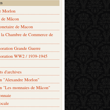
ES
e Morlon
s de Mâcon
monetaire de Macon
de la Chambre de Commerce de
ation Grande Guerre
ration WW2 / 1939-1945
s d'archives
on "Alexandre Morlon"
on "Les monnaies de Mâcon"
onnaie
locale