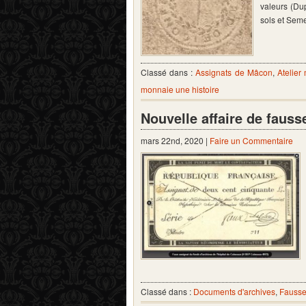
valeurs (Du
sols et Seme
Classé dans :
Assignats de Mâcon
,
Atelier
monnaie une histoire
Nouvelle affaire de fauss
mars 22nd, 2020 |
Faire un Commentaire
Classé dans :
Documents d'archives
,
Fausse