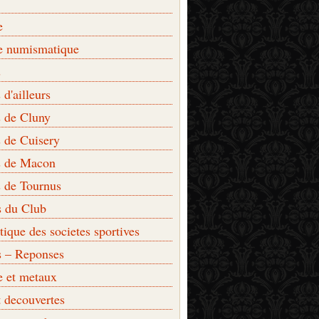
e
e numismatique
s
d'ailleurs
 de Cluny
 de Cuisery
 de Macon
 de Tournus
s du Club
que des societes sportives
s – Reponses
e et metaux
t decouvertes