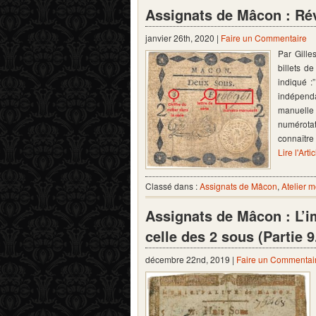
Assignats de Mâcon : Rév
janvier 26th, 2020 |
Faire un Commentaire
Par Gille
billets d
indiqué :
indépenda
manuelle 
numérotat
connaître
Lire l'Arti
Classé dans :
Assignats de Mâcon
,
Atelier 
Assignats de Mâcon : L’im
celle des 2 sous (Partie 9
décembre 22nd, 2019 |
Faire un Commentai