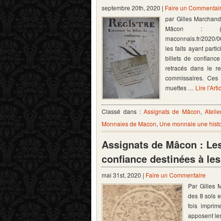
septembre 20th, 2020 |
Faire un Commentai
par Gilles Marchand 
Mâcon : (suit
maconnais.fr/2020/0
les faits ayant parti
billets de confian
retracés dans le re
commissaires. Ces 
muettes …
Lire l'Arti
Classé dans :
Assignats de Mâcon
,
Ateli
Monnaies de Macon
,
Une monnaie une histo
Assignats de Mâcon : Les 
confiance destinées à les
mai 31st, 2020 |
Faire un Commentaire
Par Gilles 
des 8 sols e
fois imprim
apposent les