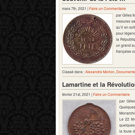
mars 7th, 2021 |
Faire un Commentaire
par Gilles 
mesures san
qu’il en soi
pour légend
la Républi
un grand su
française 
Classé dans :
Alexandre Morlon
,
Documents 
Lamartine et la Révoluti
février 21st, 2021 |
Faire un Commentaire
par Gill
Quelques
Monarchie
Le 22 fév
quelques 
la foule 