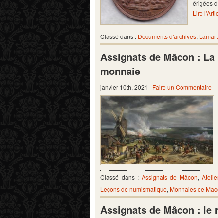
érigées d
Lire l'Arti
Classé dans :
Documents d'archives
,
Lamart
Assignats de Mâcon : La 
monnaie
janvier 10th, 2021 |
Faire un Commentaire
Classé dans :
Assignats de Mâcon
,
Ateli
Leçons de numismatique
,
Monnaies de Mac
Assignats de Mâcon : le re