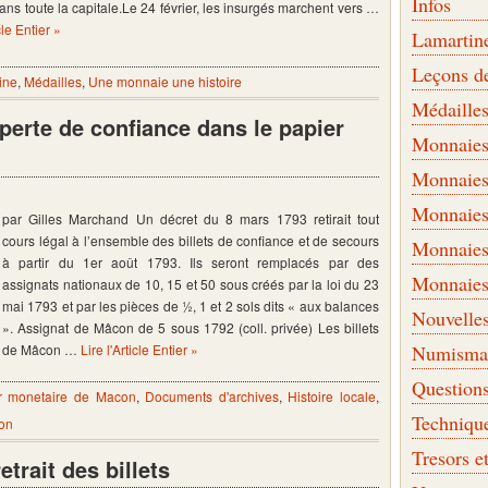
Infos
ans toute la capitale.Le 24 février, les insurgés marchent vers …
cle Entier »
Lamartin
Leçons d
ine
,
Médailles
,
Une monnaie une histoire
Médaille
perte de confiance dans le papier
Monnaies 
Monnaies
Monnaies
par Gilles Marchand Un décret du 8 mars 1793 retirait tout
cours légal à l’ensemble des billets de confiance et de secours
Monnaies
à partir du 1er août 1793. Ils seront remplacés par des
Monnaies
assignats nationaux de 10, 15 et 50 sous créés par la loi du 23
mai 1793 et par les pièces de ½, 1 et 2 sols dits « aux balances
Nouvelle
». Assignat de Mâcon de 5 sous 1792 (coll. privée) Les billets
de Mâcon …
Lire l'Article Entier »
Numismati
Question
er monetaire de Macon
,
Documents d'archives
,
Histoire locale
,
Techniqu
on
Tresors e
trait des billets