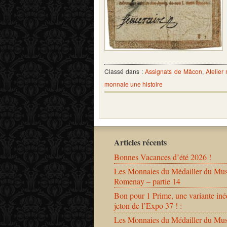
Classé dans :
Assignats de Mâcon
,
Atelier
monnaie une histoire
Articles récents
Bonnes Vacances d’été 2026 !
Les Monnaies du Médailler du Mu
Romenay – partie 14
Bon pour 1 Prime, une variante iné
jeton de l’Expo 37 ! :
Les Monnaies du Médailler du Mu