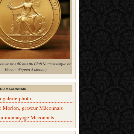
édaille des 50 ans du Club Numismatique de
Macon (d’après A Morlon)
 DU MÂCONNAIS
a galerie photo
e Morlon, graveur Mâconnais
 du monnayage Mâconnais