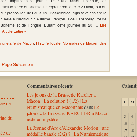
sont imprimées ce jour là. Pour une raison inconnue, les
travaux s’arrêtent alors et ne reprendront que le 20 avril, jour où
sur proposition de Louis XVI, l’assemblée législative déclare la
guerre à l’archiduc d’Autriche François II de Habsbourg, roi de
Bohème et de Hongrie. Durant cette journée du 20 …
Lire
l'Article Entier »
 monetaire de Macon
,
Histoire locale
,
Monnaies de Macon
,
Une
Page Suivante »
Commentaires récents
Calendr
Les jetons de la Brasserie Karcher à
Mâcon : La solution ! (1/2) | La
L
M
sée de
Numismatique en Mâconnais
dans
Le
jeton de la Brasserie KARCHER à Mâcon
3
4
dite du
reste un mystère !
10
11
La Jeanne d’Arc d’Alexandre Morlon : une
17
18
sée de
médaille banale (2/2) ? | La Numismatique