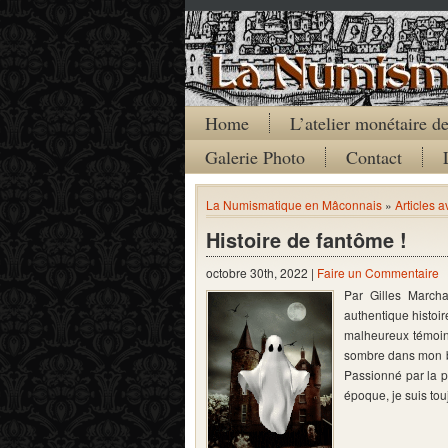
Home
L’atelier monétaire 
Galerie Photo
Contact
La Numismatique en Mâconnais
»
Articles a
Histoire de fantôme !
octobre 30th, 2022 |
Faire un Commentaire
Par Gilles March
authentique histoir
malheureux témoin
sombre dans mon bu
Passionné par la pé
époque, je suis to