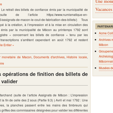
Une monna
re
Vacances
Le retrait des billets de confiance émis par la municipalité de
e de l’article https://www.numismatique-en-
6/assignats-de-macon-le-cout-de-fabrication-des-billets/) Tous
cipé à la création, à l’impression et à la mise en circulation des
PARTENAR
ce émis par la municipalité de Mâcon au printemps 1792 sont
Acme Coll
gistre « concernant les billets de confiance » tenu par les
Archives 
transcriptions s’arrêtent cependant en août 1792 et restent
Mâcon
cle Entier »
Groupeme
Archéolog
er monetaire de Macon
,
Documents d'archives
,
Histoire locale
,
Mâconnai
ire
Musées d
opérations de finition des billets de
 valider
Marchand (suite de l’article Assignats de Mâcon : L’impression
t la fin de celle des 2 sous (Partie 9.3) ) Avril et mai 1792 : Une
ées, la planches passent entre les mains des timbreurs qui
 griffes des commissaires désignées pour valider les différentes