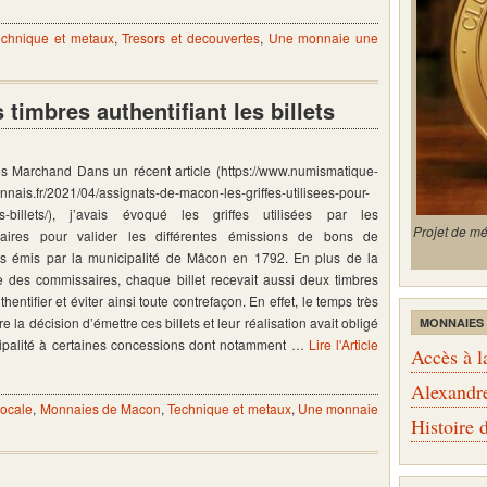
echnique et metaux
,
Tresors et decouvertes
,
Une monnaie une
timbres authentifiant les billets
es Marchand Dans un récent article (https://www.numismatique-
nais.fr/2021/04/assignats-de-macon-les-griffes-utilisees-pour-
es-billets/), j’avais évoqué les griffes utilisées par les
Projet de m
aires pour valider les différentes émissions de bons de
s émis par la municipalité de Mâcon en 1792. En plus de la
e des commissaires, chaque billet recevait aussi deux timbres
thentifier et éviter ainsi toute contrefaçon. En effet, le temps très
re la décision d’émettre ces billets et leur réalisation avait obligé
MONNAIES
ipalité à certaines concessions dont notamment …
Lire l'Article
Accès à l
Alexandr
locale
,
Monnaies de Macon
,
Technique et metaux
,
Une monnaie
Histoire