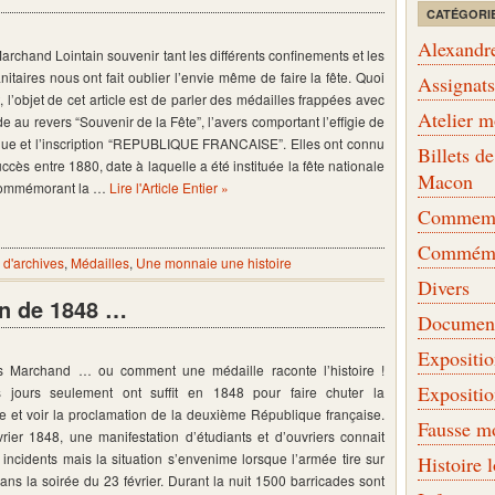
CATÉGORI
Alexandr
Marchand Lointain souvenir tant les différents confinements et les
itaires nous ont fait oublier l’envie même de faire la fête. Quoi
Assignat
t, l’objet de cet article est de parler des médailles frappées avec
Atelier 
e au revers “Souvenir de la Fête”, l’avers comportant l’effigie de
que et l’inscription “REPUBLIQUE FRANCAISE”. Elles ont connu
Billets 
ccès entre 1880, date à laquelle a été instituée la fête nationale
Macon
commémorant la …
Lire l'Article Entier »
Commemor
Commémo
d'archives
,
Médailles
,
Une monnaie une histoire
Divers
on de 1848 …
Document
Expositi
es Marchand … ou comment une médaille raconte l’histoire !
Expositi
 jours seulement ont suffit en 1848 pour faire chuter la
 et voir la proclamation de la deuxième République française.
Fausse m
rier 1848, une manifestation d’étudiants et d’ouvriers connait
incidents mais la situation s’envenime lorsque l’armée tire sur
Histoire 
dans la soirée du 23 février. Durant la nuit 1500 barricades sont