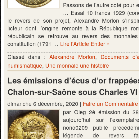
Passons de l’autre coté pour e
… Essai 10 francs 1929 (con
le revers de son projet, Alexandre Morlon s’insp
licteur dont l’origine remonte à la République r
républicain se retrouve au revers des monnaie
constitution (1791 …
Lire l'Article Entier »
Classé dans :
Alexandre Morlon
,
Documents d'a
numismatique
,
Une monnaie une histoire
Les émissions d’écus d’or frappée
Chalon-sur-Saône sous Charles VI –
dimanche 6 décembre, 2020 |
Faire un Commentaire
par Oleg 2è émission du 28
aujourd’hui sur l’exemplai
nono0209 publié précédem
légende de revers fa