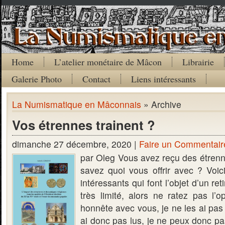
Home
L’atelier monétaire de Mâcon
Librairie
Galerie Photo
Contact
Liens intéressants
La Numismatique en Mâconnais
» Archive
Vos étrennes trainent ?
dimanche 27 décembre, 2020 |
Faire un Commentair
par Oleg Vous avez reçu des étrenn
savez quoi vous offrir avec ? Voic
intéressants qui font l’objet d’un ret
très limité, alors ne ratez pas l’o
honnête avec vous, je ne les ai pas
ai donc pas lus, je ne peux donc p