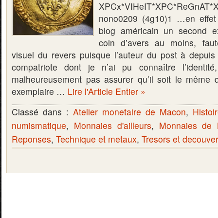
XPCx*VIHeIT*XPC*ReGnAT*
nono0209 (4g10)1 …en effet j
blog américain un second 
coin d’avers au moins, faut
visuel du revers puisque l’auteur du post à depui
compatriote dont je n’ai pu connaître l’identi
malheureusement pas assurer qu’il soit le même q
exemplaire …
Lire l'Article Entier »
Classé dans :
Atelier monetaire de Macon
,
Histoi
numismatique
,
Monnaies d'ailleurs
,
Monnaies de
Reponses
,
Technique et metaux
,
Tresors et decouve