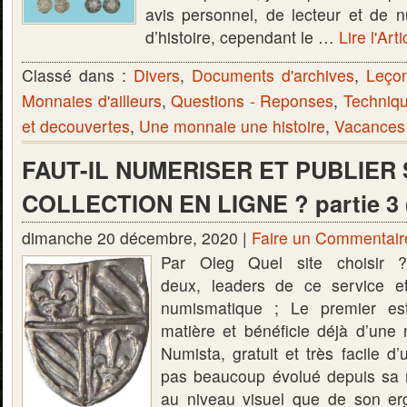
avis personnel, de lecteur et de
d’histoire, cependant le …
Lire l'Art
Classé dans :
Divers
,
Documents d'archives
,
Leço
Monnaies d'ailleurs
,
Questions - Reponses
,
Techniqu
et decouvertes
,
Une monnaie une histoire
,
Vacances
FAUT-IL NUMERISER ET PUBLIER 
COLLECTION EN LIGNE ? partie 3 (
dimanche 20 décembre, 2020 |
Faire un Commentair
Par Oleg Quel site choisir 
deux, leaders de ce service e
numismatique ; Le premier est
matière et bénéficie déjà d’une no
Numista, gratuit et très facile d’u
pas beaucoup évolué depuis sa m
au niveau visuel que de son e