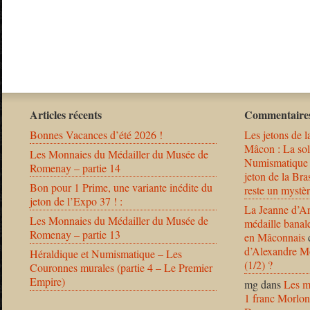
Articles récents
Commentaires
Bonnes Vacances d’été 2026 !
Les jetons de l
Mâcon : La solu
Les Monnaies du Médailler du Musée de
Numismatique
Romenay – partie 14
jeton de la B
Bon pour 1 Prime, une variante inédite du
reste un mystèr
jeton de l’Expo 37 ! :
La Jeanne d’Ar
Les Monnaies du Médailler du Musée de
médaille banal
Romenay – partie 13
en Mâconnais
d’Alexandre Mo
Héraldique et Numismatique – Les
(1/2) ?
Couronnes murales (partie 4 – Le Premier
Empire)
mg
dans
Les m
1 franc Morlon