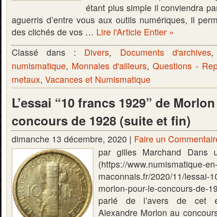
étant plus simple il conviendra p
aguerris d’entre vous aux outils numériques, il perm
des clichés de vos …
Lire l'Article Entier »
Classé dans :
Divers
,
Documents d'archives
numismatique
,
Monnaies d'ailleurs
,
Questions - Re
metaux
,
Vacances et Numismatique
L’essai “10 francs 1929” de Morlon
concours de 1928 (suite et fin)
dimanche 13 décembre, 2020 |
Faire un Commentair
par gilles Marchand Dans u
(https://www.numismatique-en
maconnais.fr/2020/11/lessai-1
morlon-pour-le-concours-de-1
parlé de l’avers de cet e
Alexandre Morlon au concours