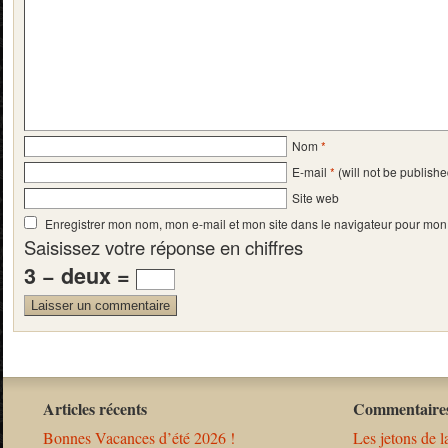
Nom
*
E-mail
*
(will not be publishe
Site web
Enregistrer mon nom, mon e-mail et mon site dans le navigateur pour mo
Saisissez votre réponse en chiffres
3 − deux =
Articles récents
Commentaires
Bonnes Vacances d’été 2026 !
Les jetons de l