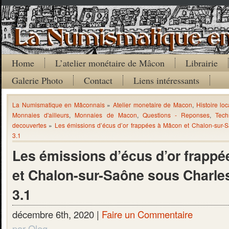
Home
L’atelier monétaire de Mâcon
Librairie
Galerie Photo
Contact
Liens intéressants
La Numismatique en Mâconnais
»
Atelier monetaire de Macon
,
Histoire loc
Monnaies d'ailleurs
,
Monnaies de Macon
,
Questions - Reponses
,
Tech
decouvertes
»
Les émissions d’écus d’or frappées à Mâcon et Chalon-sur-S
3.1
Les émissions d’écus d’or frapp
et Chalon-sur-Saône sous Charles 
3.1
décembre 6th, 2020 |
Faire un Commentaire
par Oleg