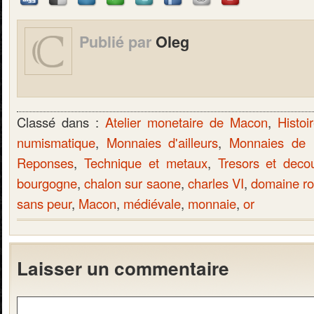
Publié par
Oleg
Classé dans :
Atelier monetaire de Macon
,
Histoi
numismatique
,
Monnaies d'ailleurs
,
Monnaies de
Reponses
,
Technique et metaux
,
Tresors et deco
bourgogne
,
chalon sur saone
,
charles VI
,
domaine ro
sans peur
,
Macon
,
médiévale
,
monnaie
,
or
Laisser un commentaire