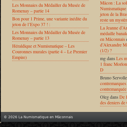
Mâcon : La solu
Les Monnaies du Médailler du Musée de
Numismatique
Romenay – partie 14
jeton de la B
Bon pour 1 Prime, une variante inédite du
reste un mystèr
jeton de l’Expo 37 ! :
La Jeanne d’Ar
Les Monnaies du Médailler du Musée de
médaille banal
Romenay – partie 13
en Mâconnais
d’Alexandre Mo
Héraldique et Numismatique – Les
(1/2) ?
Couronnes murales (partie 4 – Le Premier
Empire)
mg
dans
Les m
1 franc Morlon
D
Bruno Servolle
contremarques 
contremarquée
Oleg
dans
De l
des deniers de
© 2026 La Numismatique en Mâconnais