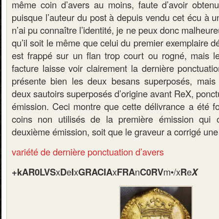
même coin d’avers au moins, faute d’avoir obtenu
puisque l’auteur du post à depuis vendu cet écu à u
n’ai pu connaître l’identité, je ne peux donc malheu
qu’il soit le même que celui du premier exemplaire dé
est frappé sur un flan trop court ou rogné, mais le
facture laisse voir clairement la dernière ponctuati
présente bien les deux besans superposés, mais r
deux sautoirs superposés d’origine avant ReX, ponct
émission. Ceci montre que cette délivrance a été fo
coins non utilisés de la première émission qui 
deuxième émission, soit que le graveur a corrigé une
variété de dernière ponctuation d’avers
+kAR0LVS
x
D
e
I
x
GRACIA
x
FRA
n
C0RV
m•/x
R
e
X