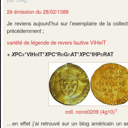
2è émission du 28/02/1388
Je reviens aujourd’hui sur l’exemplaire de la colle
précédemment ;
variété de légende de revers fautive VIHeIT
+
X
PC
x*
VIH
e
IT*
X
PC*R
e
G
n
AT*
X
PC*IHP
e
RAT
1
coll. nono0209 (4g10)
…en effet j’ai retrouvé sur un blog américain un 