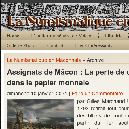
Home
L’atelier monétaire de Mâcon
Librairie
Galerie Photo
Contact
Liens intéressants
La Numismatique en Mâconnais
» Archive
Assignats de Mâcon : La perte de 
dans le papier monnaie
dimanche 10 janvier, 2021 |
Faire un Commentaire
par Gilles Marchand 
1793 retirait tout cou
des billets de confi
partir du 1er août