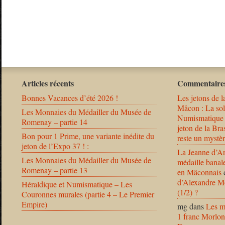
Articles récents
Commentaires
Bonnes Vacances d’été 2026 !
Les jetons de l
Mâcon : La solu
Les Monnaies du Médailler du Musée de
Numismatique
Romenay – partie 14
jeton de la B
Bon pour 1 Prime, une variante inédite du
reste un mystèr
jeton de l’Expo 37 ! :
La Jeanne d’Ar
Les Monnaies du Médailler du Musée de
médaille banal
Romenay – partie 13
en Mâconnais
d’Alexandre Mo
Héraldique et Numismatique – Les
(1/2) ?
Couronnes murales (partie 4 – Le Premier
Empire)
mg
dans
Les m
1 franc Morlon