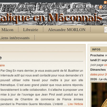
Co
de Mâcon
Librairie
Alexandre MORLON
Liens intéressants
INFOS
Prochaine 
e
lundi 21 se
(voir page
co
aire
Dimanches 
Par Oleg En mars dernier, je vous avais parlé de M. Buathier un
dates pour 
internaute actif qui nous avait contacté pour nous demander s’il
2026 : Le c
pouvait utiliser notre travail pour mettre à jour son site
thématique. C’est avec grand plaisir que nous avions répondu
favorablement à cette collaboration. Il s’attache à proposer une
mise à jour de l’ouvrage que Jean Pirot avait produit sur les
coupures de Chambre de commerce de France émises
pendant la Première Guerre Mondiale. L’intérêt …
Lire l'Article