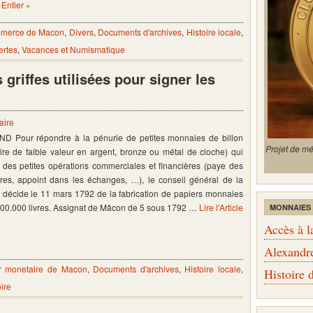
Entier »
ommerce de Macon
,
Divers
,
Documents d'archives
,
Histoire locale
,
ertes
,
Vacances et Numismatique
griffes utilisées pour signer les
aire
D Pour répondre à la pénurie de petites monnaies de billon
Projet de m
ire de faible valeur en argent, bronze ou métal de cloche) qui
e des petites opérations commerciales et financières (paye des
es, appoint dans les échanges, …), le conseil général de la
écide le 11 mars 1792 de la fabrication de papiers monnaies
100.000 livres. Assignat de Mâcon de 5 sous 1792 …
Lire l'Article
MONNAIES
Accès à l
Alexandr
er monetaire de Macon
,
Documents d'archives
,
Histoire locale
,
Histoire
ire