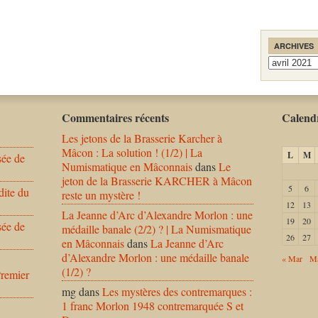
ARCHIVES
Archives
Commentaires récents
Calendr
Les jetons de la Brasserie Karcher à
Mâcon : La solution ! (1/2) | La
L
M
sée de
Numismatique en Mâconnais
dans
Le
jeton de la Brasserie KARCHER à Mâcon
5
6
dite du
reste un mystère !
12
13
La Jeanne d’Arc d’Alexandre Morlon : une
19
20
sée de
médaille banale (2/2) ? | La Numismatique
26
27
en Mâconnais
dans
La Jeanne d’Arc
d’Alexandre Morlon : une médaille banale
« Mar
Ma
(1/2) ?
Premier
mg
dans
Les mystères des contremarques :
1 franc Morlon 1948 contremarquée S et