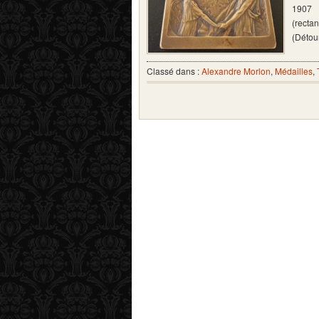
1907 
(recta
(Détou
Classé dans :
Alexandre Morlon
,
Médailles
,