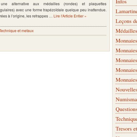
Infos
une alternative aux médailles (rondes) et plaquettes
ngulaires) avec une forme trapézoïdale quelque peu inattendue.
Lamartin
rées à l’origine, les refrappes …
Lire l'Article Entier »
Leçons d
Médaille
Technique et metaux
Monnaies 
Monnaies
Monnaies
Monnaies
Monnaies
Nouvelle
Numismati
Question
Techniqu
Tresors e