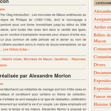
âcon
CATÉGORI
aire
Alexandr
Par Oleg Introduction : Les monnaies de Mâcon antérieures au
Assignat
règne de Philippe Ier (1060-1108), dont le monnayage a
perduré sous une forme immobilisée jusqu’au début du XIIIè
Atelier 
siècle, sont toutes très rares tant dans la variété des types,
Billets 
qu’en nombre d’exemplaire recensés pour chacun d’entre eux.
Le plus commun de cette période est le denier au nom de
Macon
Lothaire pourtant connu à moins de douze exemplaires, ce qui
Commemor
à …
Lire l'Article Entier »
Commémo
,
Histoire locale
,
Monnaies de Macon
,
Questions - Reponses
,
Divers
toire
Document
réalisée par Alexandre Morlon
Expositi
ire
Expositi
lles Marchand Les médailles de mariage sont loin d’être rares en
atique et constituent pour certains un thème de collection.
Fausse m
 d’artistes se sont essayés à ce type de réalisation, célébration
Histoire 
vènement qui scellait la vie d’un couple. Les styles employés ont
 avec le temps et les mœurs. Alexandre Morlon a proposé en