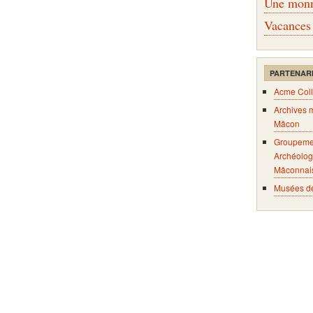
Une monna
Vacances
PARTENAR
Acme Coll
Archives 
Mâcon
Groupeme
Archéolog
Mâconnai
Musées d