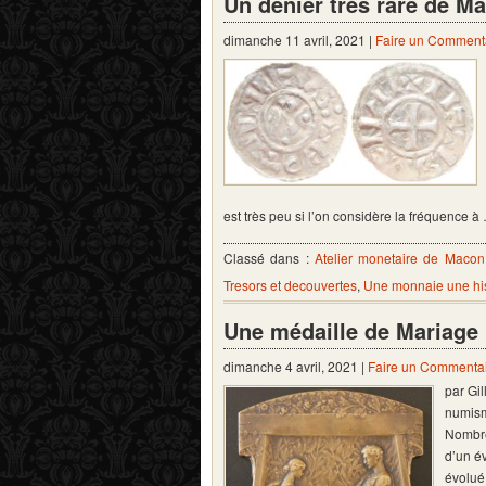
Un denier très rare de M
dimanche 11 avril, 2021 |
Faire un Comment
est très peu si l’on considère la fréquence 
Classé dans :
Atelier monetaire de Macon
Tresors et decouvertes
,
Une monnaie une his
Une médaille de Mariage 
dimanche 4 avril, 2021 |
Faire un Commenta
par Gi
numism
Nombre
d’un é
évolué