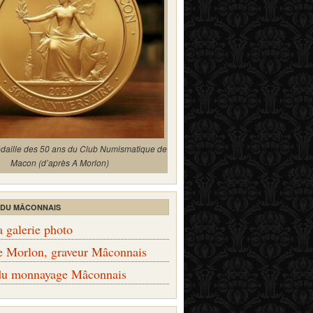
édaille des 50 ans du Club Numismatique de
Macon (d’après A Morlon)
 DU MÂCONNAIS
a galerie photo
e Morlon, graveur Mâconnais
 du monnayage Mâconnais