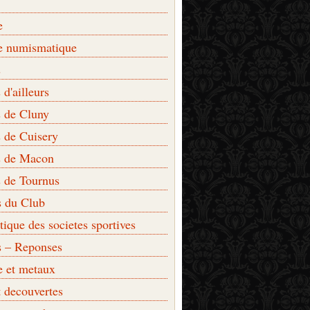
e
e numismatique
s
d'ailleurs
 de Cluny
 de Cuisery
 de Macon
 de Tournus
s du Club
que des societes sportives
s – Reponses
e et metaux
t decouvertes