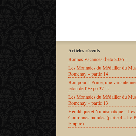
Articles récents
Bonnes Vacances d’été 2026 !
Les Monnaies du Médailler du Mu
Romenay – partie 14
Bon pour 1 Prime, une variante iné
jeton de l’Expo 37 ! :
Les Monnaies du Médailler du Mu
Romenay – partie 13
Héraldique et Numismatique – Les
Couronnes murales (partie 4 – Le 
Empire)