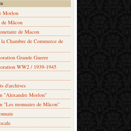
ES
e Morlon
s de Mâcon
monetaire de Macon
de la Chambre de Commerce de
ation Grande Guerre
ration WW2 / 1939-1945
s d'archives
on "Alexandre Morlon"
on "Les monnaies de Mâcon"
onnaie
locale