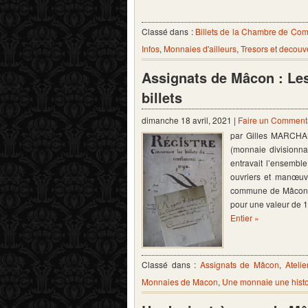
Classé dans :
Billets de la Chambre de C
Infos
,
Monnaies d'ailleurs
,
Tresors et decouv
Assignats de Mâcon : Les 
billets
dimanche 18 avril, 2021 |
Faire un Comment
par Gilles MARCHAN
(monnaie divisionna
entravait l’ensembl
ouvriers et manœuvr
commune de Mâcon d
pour une valeur de 
Entier »
Classé dans :
Assignats de Mâcon
,
Ateli
Monnaies de Macon
,
Une monnaie une histo