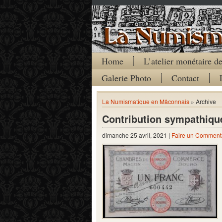
Home
L’atelier monétaire 
Galerie Photo
Contact
La Numismatique en Mâconnais
» Archive
Contribution sympathiqu
dimanche 25 avril, 2021 |
Faire un Comment