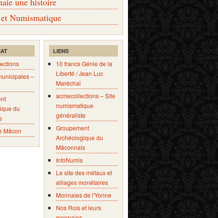
ie une histoire
 et Numismatique
IAT
LIENS
ections
10 francs Génie de la
Liberté / Jean Luc
municipales –
Maréchal
acmecollections – Site
nt
numismatique
ique du
généraliste
s
Groupement
e Mâcon
Archéologique du
Mâconnais
InfoNumis
Le site des métaux et
alliages monétaires
Monnaies de l'Yonne
Nos Rois et leurs
monnaies