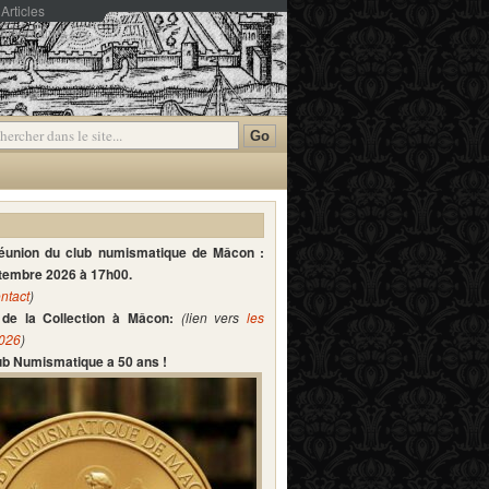
Articles
mmentaires
réunion du club numismatique de Mâcon :
ptembre 2026 à 17h00.
ntact
)
de la Collection à Mâcon:
(lien vers
les
2026
)
lub Numismatique a 50 ans !