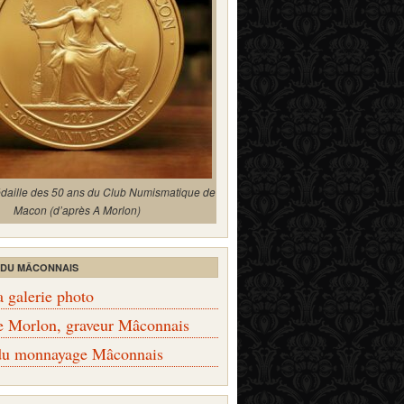
édaille des 50 ans du Club Numismatique de
Macon (d’après A Morlon)
 DU MÂCONNAIS
a galerie photo
e Morlon, graveur Mâconnais
 du monnayage Mâconnais