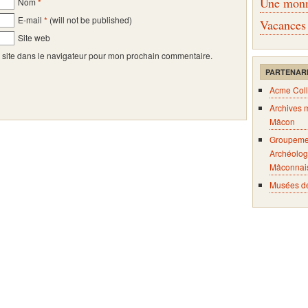
Une monna
Nom
*
E-mail
*
(will not be published)
Vacances
Site web
 site dans le navigateur pour mon prochain commentaire.
PARTENAR
Acme Coll
Archives 
Mâcon
Groupeme
Archéolog
Mâconnai
Musées d