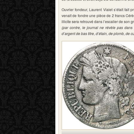
Ouvrier fondeur, Laurent Vialet s’était fai
venait de fondre une pièce de 2 francs Cérè
illicite sera retrouvé dans l’escalier de son gr
(par contre, le journal ne révèle pas dans 
d’argent de bas titre, d’étain, de plomb, de c