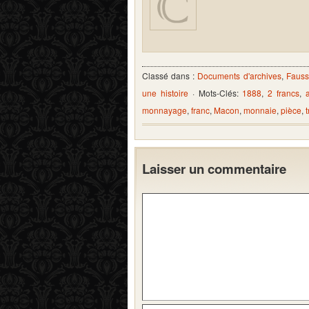
Classé dans :
Documents d'archives
,
Fauss
une histoire
· Mots-Clés:
1888
,
2 francs
,
monnayage
,
franc
,
Macon
,
monnaie
,
pièce
,
Laisser un commentaire