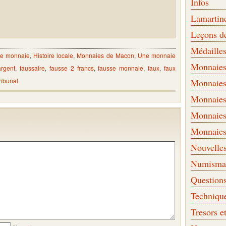
Infos
Lamartin
Leçons d
Médaille
e monnaie
,
Histoire locale
,
Monnaies de Macon
,
Une monnaie
Monnaies 
argent
,
faussaire
,
fausse 2 francs
,
fausse monnaie
,
faux
,
faux
tribunal
Monnaies
Monnaies
Monnaies
Monnaies
Nouvelle
Numismati
Question
Techniqu
Tresors e