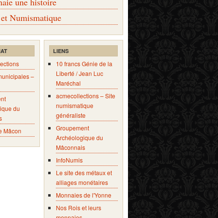
ie une histoire
 et Numismatique
IAT
LIENS
ections
10 francs Génie de la
Liberté / Jean Luc
municipales –
Maréchal
acmecollections – Site
nt
numismatique
ique du
généraliste
s
Groupement
e Mâcon
Archéologique du
Mâconnais
InfoNumis
Le site des métaux et
alliages monétaires
Monnaies de l'Yonne
Nos Rois et leurs
monnaies