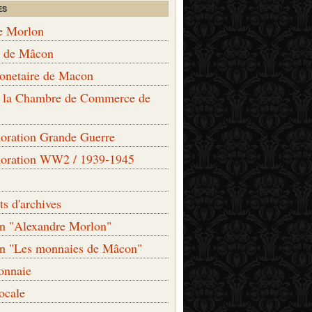
ES
e Morlon
s de Mâcon
monetaire de Macon
de la Chambre de Commerce de
ation Grande Guerre
ration WW2 / 1939-1945
s d'archives
on "Alexandre Morlon"
on "Les monnaies de Mâcon"
onnaie
locale