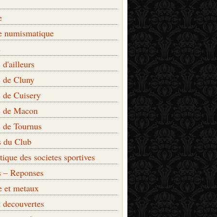
e
e numismatique
s
d'ailleurs
 de Cluny
 de Cuisery
 de Macon
 de Tournus
s du Club
que des societes sportives
s – Reponses
e et metaux
t decouvertes