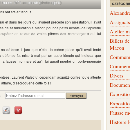
 francs 1871 en plomb (photo cgb.fr)
CATÉGORI
Alexandr
ns ont été entendus.
Assignat
sai et dans les jours qui avaient précédé son arrestation, il avait
ies de sa fabrication à Mâcon pour de petits achats (de l’épicerie
Atelier 
 récupérer en retour de vraies pièces des commerçants qui lui
Billets 
Macon
 sa défense il jura que c’était la même pièce qu’il avait tenté
te défense fut mise à mal par un autre témoin qui indiqua que
Commemor
 de la fausse monnaie et qu’il lui aurait montré un porte-monnaie
Commémo
Divers
tées, Laurent Vialet fut cependant acquitté contre toute attente
affaire, d’escroquerie cette fois !
Document
Expositi
à
Expositi
Fausse m
Histoire 