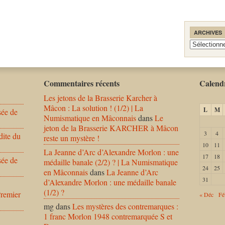
ARCHIVES
Archives
Commentaires récents
Calendr
Les jetons de la Brasserie Karcher à
Mâcon : La solution ! (1/2) | La
L
M
sée de
Numismatique en Mâconnais
dans
Le
jeton de la Brasserie KARCHER à Mâcon
3
4
dite du
reste un mystère !
10
11
La Jeanne d’Arc d’Alexandre Morlon : une
17
18
sée de
médaille banale (2/2) ? | La Numismatique
24
25
en Mâconnais
dans
La Jeanne d’Arc
31
d’Alexandre Morlon : une médaille banale
(1/2) ?
Premier
« Déc
Fé
mg
dans
Les mystères des contremarques :
1 franc Morlon 1948 contremarquée S et