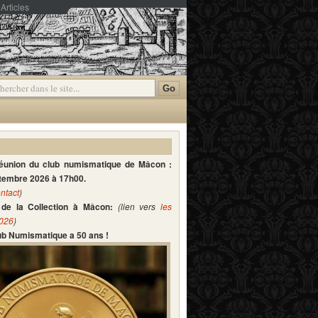
Articles
mmentaires
réunion du club numismatique de Mâcon :
ptembre 2026 à 17h00.
ntact
)
de la Collection à Mâcon:
(lien vers
les
2026
)
lub Numismatique a 50 ans !