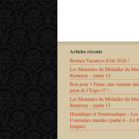
Articles récents
Bonnes Vacances d’été 2026 !
Les Monnaies du Médailler du Mu
Romenay – partie 14
Bon pour 1 Prime, une variante iné
jeton de l’Expo 37 ! :
Les Monnaies du Médailler du Mu
Romenay – partie 13
Héraldique et Numismatique – Les
Couronnes murales (partie 4 – Le 
Empire)