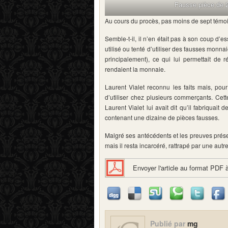
Fausse pièce de 2
Au cours du procès, pas moins de sept témoi
Semble-t-il, il n’en était pas à son coup d’es
utilisé ou tenté d’utiliser des fausses monna
principalement), ce qui lui permettait de
rendaient la monnaie.
Laurent Vialet reconnu les faits mais, pour
d’utiliser chez plusieurs commerçants. Cet
Laurent Vialet lui avait dit qu’il fabriquait
contenant une dizaine de pièces fausses.
Malgré ses antécédents et les preuves présen
mais il resta incarcéré, rattrapé par une autre 
Envoyer l'article au format PDF 
Publié par
mg