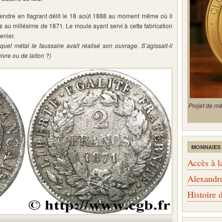
t prendre en flagrant délit le 18 août 1888 au moment même où il
s au millésime de 1871. Le moule ayant servi à cette fabrication
enier.
quel métal le faussaire avait réalisé son ouvrage. S’agissait-il
uivre ou de laiton ?)
Projet de m
MONNAIES
Accès à l
Alexandr
Histoire