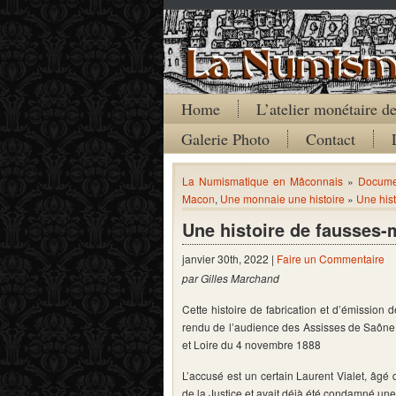
Home
L’atelier monétaire 
Galerie Photo
Contact
La Numismatique en Mâconnais
»
Documen
Macon
,
Une monnaie une histoire
»
Une his
Une histoire de fausses-
janvier 30th, 2022 |
Faire un Commentaire
par Gilles Marchand
Cette histoire de fabrication et d’émissio
rendu de l’audience des Assisses de Saône
et Loire du 4 novembre 1888
L’accusé est un certain Laurent Vialet, âgé 
de la Justice et avait déjà été condamné une 