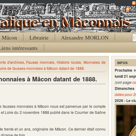
Co
de Mâcon
Librairie
Alexandre MORLON
Liens intéressants
ts d'archives
,
Fausse monnaie
,
Histoire locale
,
Monnaies de
INFOS
toire de fausses-monnaies à Mâcon datant de 1888.
Prochaine 
lundi 21 se
monnaies à Mâcon datant de 1888.
(voir page
co
Dimanches 
dates pour 
2026 : Le c
n de fausses monnaies à Mâcon nous est parvenue par le compte
 et Loire du 2 novembre 1888 publié dans le Courrier de Saône
de trente et un ans, originaire de Mâcon. Ce dernier était connu
dizaine de fois.