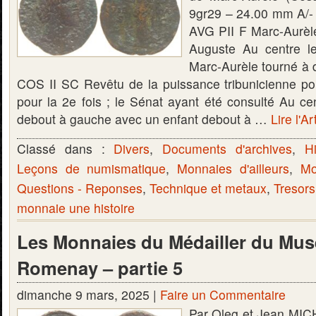
9gr29 – 24.00 mm A
AVG PII F Marc-Aurèle
Auguste Au centre l
Marc-Aurèle tourné à d
COS II SC Revêtu de la puissance tribunicienne pou
pour la 2e fois ; le Sénat ayant été consulté Au cen
debout à gauche avec un enfant debout à …
Lire l'Ar
Classé dans :
Divers
,
Documents d'archives
,
Hi
Leçons de numismatique
,
Monnaies d'ailleurs
,
Mo
Questions - Reponses
,
Technique et metaux
,
Tresors
monnaie une histoire
Les Monnaies du Médailler du Mus
Romenay – partie 5
dimanche 9 mars, 2025 |
Faire un Commentaire
Par Oleg et Jean MIC