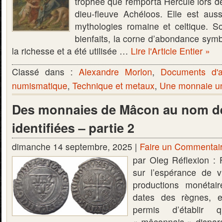
trophée que remporta Hercule lors d
dieu-fleuve Achéloos. Elle est aus
mythologies romaine et celtique. S
bienfaits, la corne d’abondance symbo
la richesse et a été utilisée …
Lire l'Article Entier »
Classé dans :
Alexandre Morlon
,
Documents d'a
numismatique
,
Technique et metaux
,
Une monnaie un
Des monnaies de Mâcon au nom de
identifiées – partie 2
dimanche 14 septembre, 2025 |
Faire un Commentai
par Oleg Réflexion : 
sur l’espérance de v
productions monétai
dates des règnes, e
permis d’établir 
« mâconnais » dispara