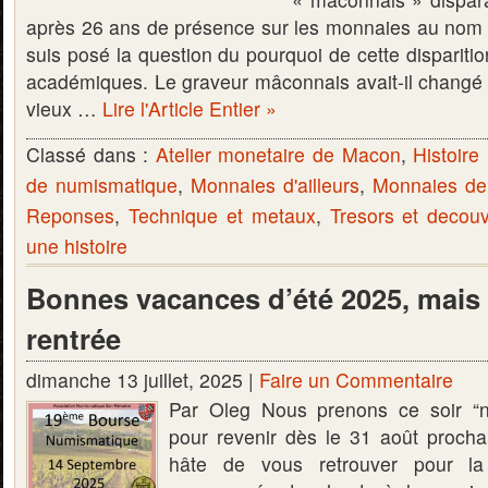
après 26 ans de présence sur les monnaies au nom 
suis posé la question du pourquoi de cette disparition
académiques. Le graveur mâconnais avait-il changé d’o
vieux …
Lire l'Article Entier »
Classé dans :
Atelier monetaire de Macon
,
Histoire 
de numismatique
,
Monnaies d'ailleurs
,
Monnaies d
Reponses
,
Technique et metaux
,
Tresors et decou
une histoire
Bonnes vacances d’été 2025, mais 
rentrée
dimanche 13 juillet, 2025 |
Faire un Commentaire
Par Oleg Nous prenons ce soir “n
pour revenir dès le 31 août proch
hâte de vous retrouver pour la 