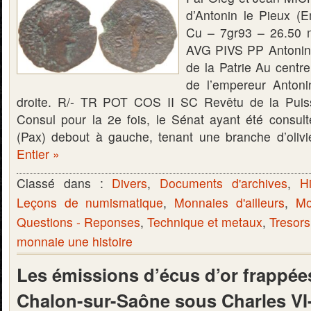
d’Antonin le Pieux (
Cu – 7gr93 – 26.50
AVG PIVS PP Antonin
de la Patrie Au centre
de l’empereur Antoni
droite. R/- TR POT COS II SC Revêtu de la Puiss
Consul pour la 2e fois, le Sénat ayant été consul
(Pax) debout à gauche, tenant une branche d’oliv
Entier »
Classé dans :
Divers
,
Documents d'archives
,
Hi
Leçons de numismatique
,
Monnaies d'ailleurs
,
Mo
Questions - Reponses
,
Technique et metaux
,
Tresors
monnaie une histoire
Les émissions d’écus d’or frappée
Chalon-sur-Saône sous Charles VI- 