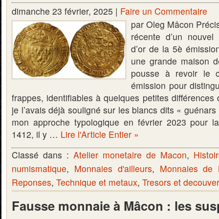
dimanche 23 février, 2025 |
Faire un Commentaire
par Oleg Mâcon Précis
récente d’un nouvel 
d’or de la 5è émissio
une grande maison d
pousse à revoir le 
émission pour disting
frappes, identifiables à quelques petites différenc
je l’avais déjà souligné sur les blancs dits « guénars
mon approche typologique en février 2023 pour l
1412, il y …
Lire l'Article Entier »
Classé dans :
Atelier monetaire de Macon
,
Histoi
numismatique
,
Monnaies d'ailleurs
,
Monnaies de
Reponses
,
Technique et metaux
,
Tresors et decouve
Fausse monnaie à Mâcon : les sus