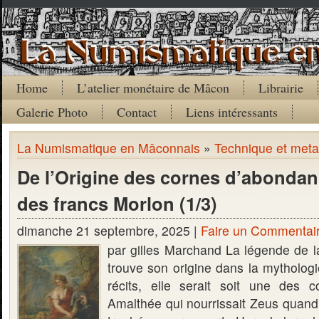
Home
L’atelier monétaire de Mâcon
Librairie
Galerie Photo
Contact
Liens intéressants
La Numismatique en Mâconnais
»
Technique et met
De l’Origine des cornes d’abondan
des francs Morlon (1/3)
dimanche 21 septembre, 2025 |
Faire un Commentai
par gilles Marchand La légende de 
trouve son origine dans la mytholog
récits, elle serait soit une des 
Amalthée qui nourrissait Zeus quand il