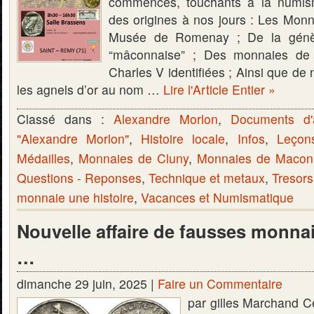
commencés, touchants à la numis
des origines à nos jours : Les Monn
Musée de Romenay ; De la génès
“mâconnaise” ; Des monnaies d
Charles V identifiées ; Ainsi que de 
les agnels d’or au nom …
Lire l'Article Entier »
Classé dans :
Alexandre Morlon
,
Documents d'
"Alexandre Morlon"
,
Histoire locale
,
Infos
,
Leçon
Médailles
,
Monnaies de Cluny
,
Monnaies de Macon
Questions - Reponses
,
Technique et metaux
,
Tresors
monnaie une histoire
,
Vacances et Numismatique
Nouvelle affaire de fausses monna
…
dimanche 29 juin, 2025 |
Faire un Commentaire
par gilles Marchand Ce