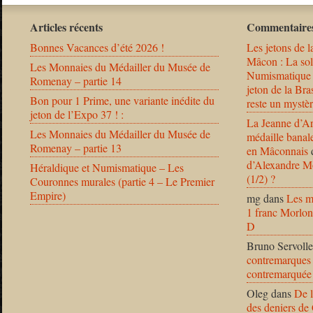
Articles récents
Commentaires
Bonnes Vacances d’été 2026 !
Les jetons de l
Mâcon : La solu
Les Monnaies du Médailler du Musée de
Numismatique
Romenay – partie 14
jeton de la B
Bon pour 1 Prime, une variante inédite du
reste un mystèr
jeton de l’Expo 37 ! :
La Jeanne d’Ar
Les Monnaies du Médailler du Musée de
médaille banal
Romenay – partie 13
en Mâconnais
d’Alexandre Mo
Héraldique et Numismatique – Les
(1/2) ?
Couronnes murales (partie 4 – Le Premier
Empire)
mg
dans
Les m
1 franc Morlon
D
Bruno Servolle
contremarques 
contremarquée
Oleg
dans
De l
des deniers de