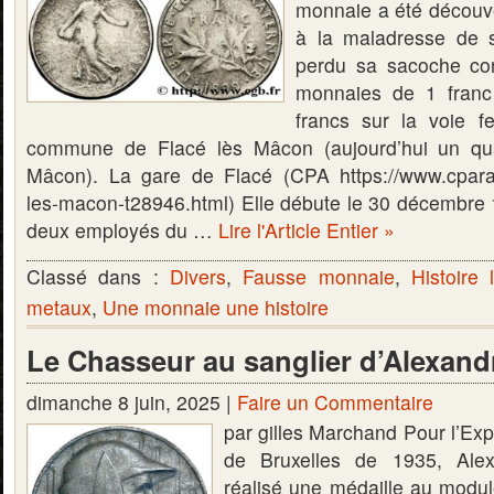
monnaie a été découve
à la maladresse de s
perdu sa sacoche co
monnaies de 1 franc
francs sur la voie fe
commune de Flacé lès Mâcon (aujourd’hui un quar
Mâcon). La gare de Flacé (CPA https://www.cpara
les-macon-t28946.html) Elle débute le 30 décembre 1
deux employés du …
Lire l'Article Entier »
Classé dans :
Divers
,
Fausse monnaie
,
Histoire 
metaux
,
Une monnaie une histoire
Le Chasseur au sanglier d’Alexand
dimanche 8 juin, 2025 |
Faire un Commentaire
par gilles Marchand Pour l’Exp
de Bruxelles de 1935, Alex
réalisé une médaille au modul