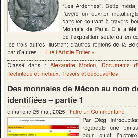
“Les Ardennes”. Cette médaill
l’avers un ouvrier métallurg
sanglier courant à travers boi
Monnaie de Paris. Elle a été
de l’exposition seule ou en co
les trois autres illustrant d’autres régions de la Be
par d’autres …
Lire l'Article Entier »
Classé dans :
Alexandre Morlon
,
Documents d'
Technique et metaux
,
Tresors et decouvertes
Des monnaies de Mâcon au nom de
identifiées – partie 1
dimanche 25 mai, 2025 |
Faire un Commentaire
Par Oleg Introducti
regardais une émiss
pour sujet l’histoi