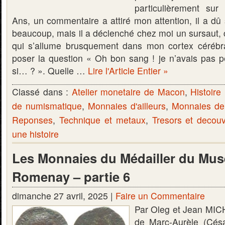
particulièrement su
Ans, un commentaire a attiré mon attention, il a dû
beaucoup, mais il a déclenché chez moi un sursau
qui s’allume brusquement dans mon cortex cérébra
poser la question « Oh bon sang ! je n’avais pas pe
si… ? ». Quelle …
Lire l'Article Entier »
Classé dans :
Atelier monetaire de Macon
,
Histoire 
de numismatique
,
Monnaies d'ailleurs
,
Monnaies d
Reponses
,
Technique et metaux
,
Tresors et decou
une histoire
Les Monnaies du Médailler du Mus
Romenay – partie 6
dimanche 27 avril, 2025 |
Faire un Commentaire
Par Oleg et Jean MIC
de Marc-Aurèle (Cés