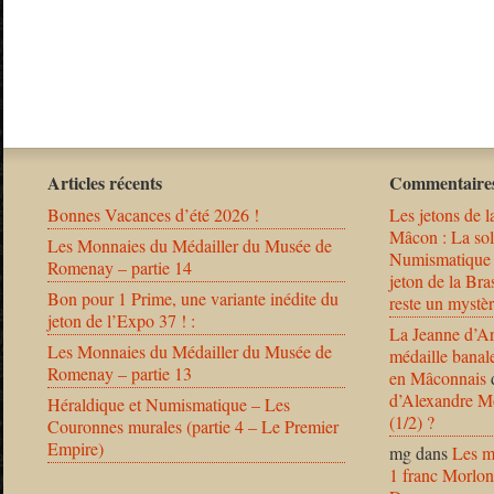
Articles récents
Commentaires
Bonnes Vacances d’été 2026 !
Les jetons de l
Mâcon : La solu
Les Monnaies du Médailler du Musée de
Numismatique
Romenay – partie 14
jeton de la B
Bon pour 1 Prime, une variante inédite du
reste un mystèr
jeton de l’Expo 37 ! :
La Jeanne d’Ar
Les Monnaies du Médailler du Musée de
médaille banal
Romenay – partie 13
en Mâconnais
d’Alexandre Mo
Héraldique et Numismatique – Les
(1/2) ?
Couronnes murales (partie 4 – Le Premier
Empire)
mg
dans
Les m
1 franc Morlon