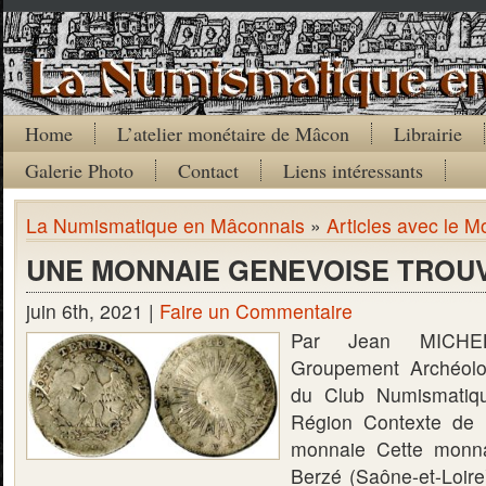
Home
L’atelier monétaire de Mâcon
Librairie
Galerie Photo
Contact
Liens intéressants
La Numismatique en Mâconnais
»
Articles avec le M
UNE MONNAIE GENEVOISE TROU
juin 6th, 2021 |
Faire un Commentaire
Par Jean MICHEL
Groupement Archéolo
du Club Numismatiq
Région Contexte de 
monnaie Cette monna
Berzé (Saône-et-Loir