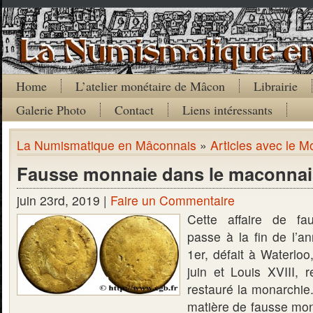
Home
L’atelier monétaire de Mâcon
Librairie
Galerie Photo
Contact
Liens intéressants
La Numismatique en Mâconnais
»
Articles avec le M
Fausse monnaie dans le maconna
juin 23rd, 2019 |
Faire un Commentaire
Cette affaire de f
passe à la fin de l’
1er, défait à Waterloo
juin et Louis XVIII, 
restauré la monarchi
matière de fausse mon