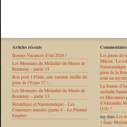
Articles récents
Commentaires
Bonnes Vacances d’été 2026 !
Les jetons de l
Mâcon : La solu
Les Monnaies du Médailler du Musée de
Numismatique
Romenay – partie 14
jeton de la B
Bon pour 1 Prime, une variante inédite du
reste un mystèr
jeton de l’Expo 37 ! :
La Jeanne d’Ar
Les Monnaies du Médailler du Musée de
médaille banal
Romenay – partie 13
en Mâconnais
d’Alexandre Mo
Héraldique et Numismatique – Les
(1/2) ?
Couronnes murales (partie 4 – Le Premier
Empire)
mg
dans
Les m
1 franc Morlon