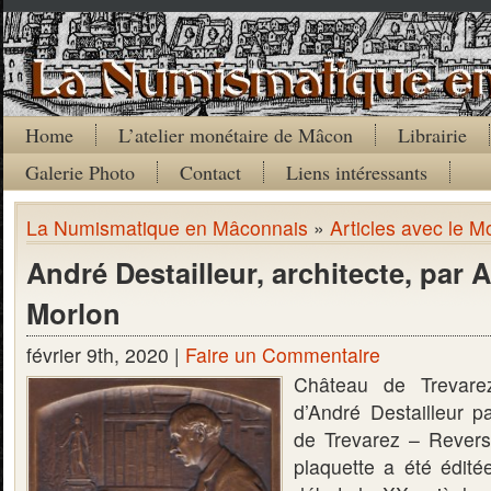
Home
L’atelier monétaire de Mâcon
Librairie
Galerie Photo
Contact
Liens intéressants
La Numismatique en Mâconnais
»
Articles avec le Mo
André Destailleur, architecte, par 
Morlon
février 9th, 2020 |
Faire un Commentaire
Château de Trevarez
d’André Destailleur 
de Trevarez – Revers
plaquette a été édit