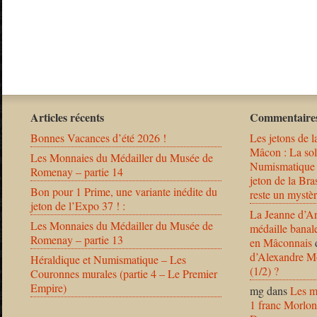
Articles récents
Commentaires
Bonnes Vacances d’été 2026 !
Les jetons de l
Mâcon : La solu
Les Monnaies du Médailler du Musée de
Numismatique
Romenay – partie 14
jeton de la B
Bon pour 1 Prime, une variante inédite du
reste un mystèr
jeton de l’Expo 37 ! :
La Jeanne d’Ar
Les Monnaies du Médailler du Musée de
médaille banal
Romenay – partie 13
en Mâconnais
d’Alexandre Mo
Héraldique et Numismatique – Les
(1/2) ?
Couronnes murales (partie 4 – Le Premier
Empire)
mg
dans
Les m
1 franc Morlon