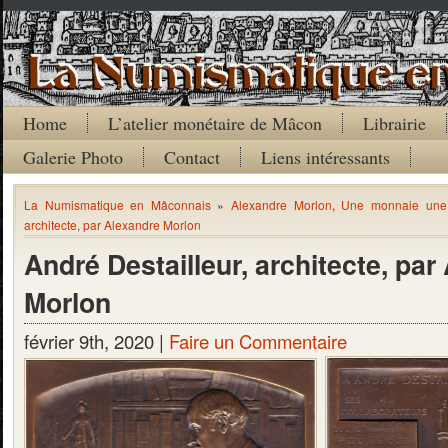
Home
L’atelier monétaire de Mâcon
Librairie
Galerie Photo
Contact
Liens intéressants
La Numismatique en Mâconnais
»
Alexandre Morlon
,
Une monnaie une 
architecte, par Alexandre Morlon
André Destailleur, architecte, par
Morlon
février 9th, 2020 |
Faire un Commentaire