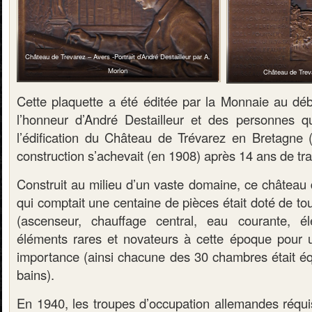
Château de Trevarez – Avers -Portrait d’André Destailleur par A.
Morlon
Château de Trev
Cette plaquette a été éditée par la Monnaie au dé
l’honneur d’André Destailleur et des personnes q
l’édification du Château de Trévarez en Bretagne (F
construction s’achevait (en 1908) après 14 ans de tr
Construit au milieu d’un vaste domaine, ce château 
qui comptait une centaine de pièces était doté de to
(ascenseur, chauffage central, eau courante, élect
éléments rares et novateurs à cette époque pour 
importance (ainsi chacune des 30 chambres était éq
bains).
En 1940, les troupes d’occupation allemandes réquis