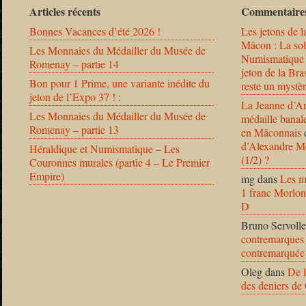
Articles récents
Commentaires
Bonnes Vacances d’été 2026 !
Les jetons de l
Mâcon : La solu
Les Monnaies du Médailler du Musée de
Numismatique
Romenay – partie 14
jeton de la B
Bon pour 1 Prime, une variante inédite du
reste un mystèr
jeton de l’Expo 37 ! :
La Jeanne d’Ar
Les Monnaies du Médailler du Musée de
médaille banal
Romenay – partie 13
en Mâconnais
d’Alexandre Mo
Héraldique et Numismatique – Les
(1/2) ?
Couronnes murales (partie 4 – Le Premier
Empire)
mg
dans
Les m
1 franc Morlon
D
Bruno Servolle
contremarques 
contremarquée
Oleg
dans
De l
des deniers de